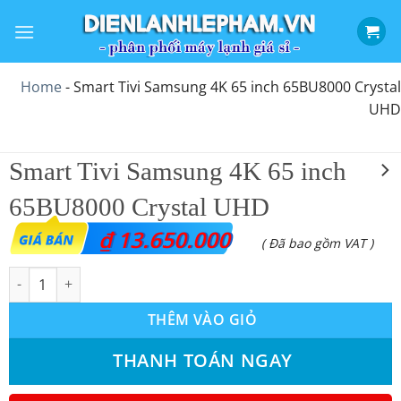
Bỏ
qua
nội
dung
Home
-
Smart Tivi Samsung 4K 65 inch 65BU8000 Crystal
UHD
Smart Tivi Samsung 4K 65 inch
65BU8000 Crystal UHD
₫
13.650.000
( Đã bao gồm VAT )
Smart Tivi Samsung 4K 65 inch 65BU8000 Crystal UHD số lượng
THÊM VÀO GIỎ
THANH TOÁN NGAY