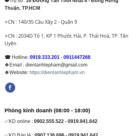
❤️Trụ sở:
16 Đường Tân Thới Nhất 8 - Đông Hưng
Thuận, TP.HCM
⭐CN : 140/35 Cầu Xây 2 - Quận 9
⭐CN : 2034D Tổ 1, KP 1 Phước Hải, P. Thái Hoà, TP. Tân
Uyên
☎
Hotline:
0919.333.201
-
0911447268
🍀Email : dienlanhlepham@gmail.com
🍀Website:
https://dienlanhlepham.vn
Phòng kinh doanh (08:00 - 18:00)
✅KD online :
0902.555.522 - 0919.941.642
✅KD Bán lẻ :
0907.136.696 - 0919.941.642