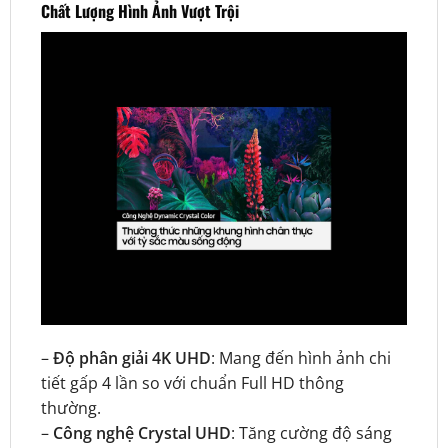
Chất Lượng Hình Ảnh Vượt Trội
–
Độ phân giải 4K UHD
: Mang đến hình ảnh chi
tiết gấp 4 lần so với chuẩn Full HD thông
thường.
–
Công nghệ Crystal UHD
: Tăng cường độ sáng