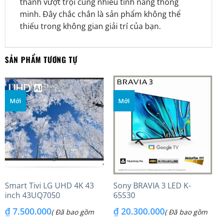
thanh vượt trội cùng nhiều tính năng thông
minh. Đây chắc chắn là sản phẩm không thể
thiếu trong không gian giải trí của bạn.
SẢN PHẨM TƯƠNG TỰ
Mới
Mới
Smart Tivi LG UHD 4K 43
Sony BRAVIA 3 LED K-
inch 43UQ7050
65S30
₫
7.500.000
₫
20.300.000
( Đã bao gồm
( Đã bao gồm