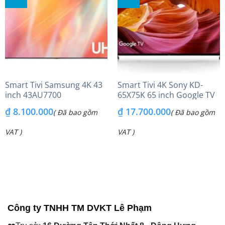
Smart Tivi Samsung 4K 43
Smart Tivi 4K Sony KD-
inch 43AU7700
65X75K 65 inch Google TV
₫
8.100.000
₫
17.700.000
( Đã bao gồm
( Đã bao gồm
VAT )
VAT )
Công ty TNHH TM DVKT Lê Phạm