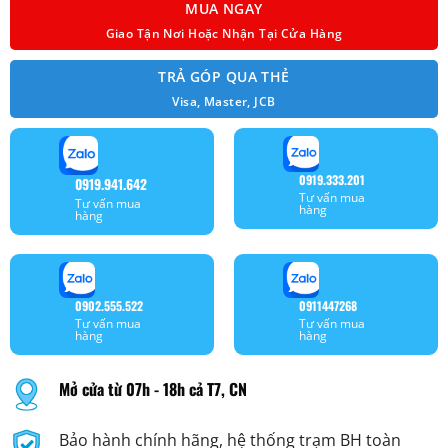
MUA NGAY
Giao Tận Nơi Hoặc Nhận Tại Cửa Hàng
TRẢ GÓP QUA THẺ
Visa, Master, JCB
0919.333.201
0919.941.642
Tư vấn mua
Tư vấn mua
hàng
hàng
0902.555.522
0911447268
Tư vấn mua
Tư vấn mua
hàng
hàng
Mở cửa từ 07h - 18h cả T7, CN
Bảo hành chính hãng, hệ thống trạm BH toàn