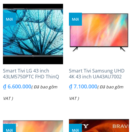
Mới
Mới
Smart Tivi LG 43 inch
Smart Tivi Samsung UHD
43LM5750PTC FHD ThinQ
4K 43 inch UA43AU7002
AI
₫
6.600.000
₫
7.100.000
( Đã bao gồm
( Đã bao gồm
VAT )
VAT )
Mới
Mới