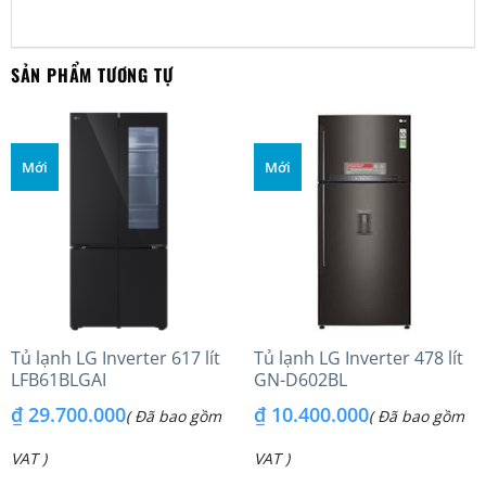
SẢN PHẨM TƯƠNG TỰ
Mới
Mới
Tủ lạnh LG Inverter 617 lít
Tủ lạnh LG Inverter 478 lít
LFB61BLGAI
GN-D602BL
₫
29.700.000
₫
10.400.000
( Đã bao gồm
( Đã bao gồm
VAT )
VAT )