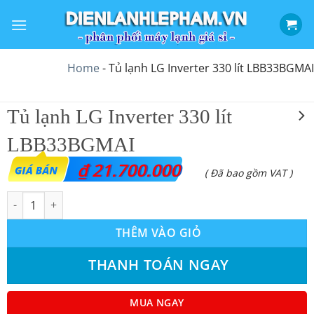
Bỏ
qua
nội
dung
Home
-
Tủ lạnh LG Inverter 330 lít LBB33BGMAI
Tủ lạnh LG Inverter 330 lít
LBB33BGMAI
₫
21.700.000
( Đã bao gồm VAT )
Tủ lạnh LG Inverter 330 lít LBB33BGMAI số lượng
THÊM VÀO GIỎ
THANH TOÁN NGAY
MUA NGAY