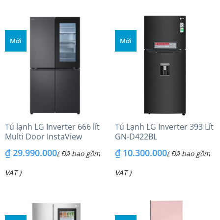
Mới
Mới
Tủ lạnh LG Inverter 666 lít
Tủ Lạnh LG Inverter 393 Lít
Multi Door InstaView
GN-D422BL
LFB66BL
₫
29.990.000
₫
10.300.000
( Đã bao gồm
( Đã bao gồm
VAT )
VAT )