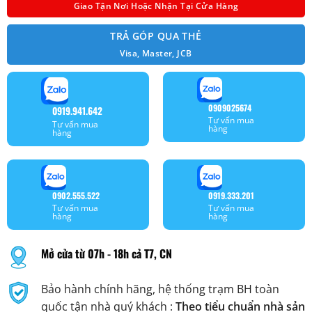
Giao Tận Nơi Hoặc Nhận Tại Cửa Hàng
TRẢ GÓP QUA THẺ
Visa, Master, JCB
0909025674
0919.941.642
Tư vấn mua
Tư vấn mua
hàng
hàng
0902.555.522
0919.333.201
Tư vấn mua
Tư vấn mua
hàng
hàng
Mở cửa từ 07h - 18h cả T7, CN
Bảo hành chính hãng, hệ thống trạm BH toàn
quốc tận nhà quý khách :
Theo tiểu chuẩn nhà sản