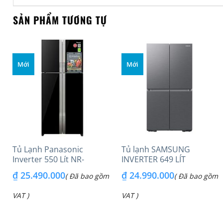
SẢN PHẨM TƯƠNG TỰ
Mới
Mới
Tủ Lạnh Panasonic
Tủ lạnh SAMSUNG
Inverter 550 Lít NR-
INVERTER 649 LÍT
DZ601VGKV
RF59C700ES9/SV
₫
25.490.000
₫
24.990.000
( Đã bao gồm
( Đã bao gồm
VAT )
VAT )