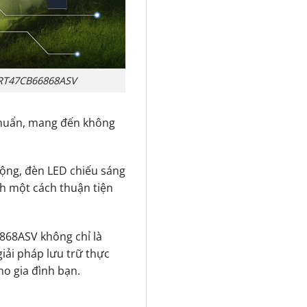
 RT47CB66868ASV
khuẩn, mang đến không
động, đèn LED chiếu sáng
nh một cách thuận tiện
868ASV không chỉ là
iải pháp lưu trữ thực
ho gia đình bạn.