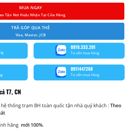
MUA NGAY
ao Tận Nơi Hoặc Nhận Tại Cửa Hàng
TRẢ GÓP QUA THẺ
Visa, Master, JCB
0919.333.201
ng
Tư vấn mua hàng
0911447268
ng
Tư vấn mua hàng
cả T7, CN
 hệ thống trạm BH toàn quốc tận nhà quý khách :
Theo
uất
ính hãng
mới 100%
.