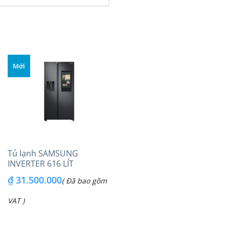
Mới
Tủ lạnh SAMSUNG
INVERTER 616 LÍT
RS64T5F01B4/SV
₫
31.500.000
( Đã bao gồm
VAT )