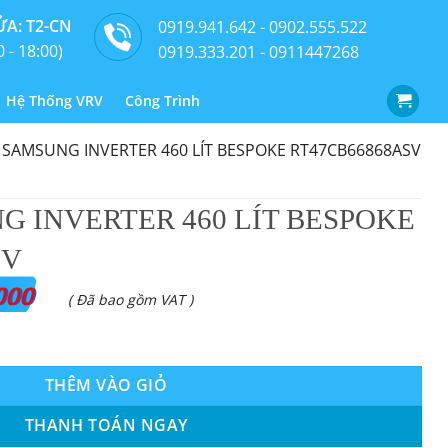
A: T2-CN
0919.941.642 - 0902.555.522
0 - 18:00)
0919.333.201 - 0911447268
Hệ Thống VRV
Công Trình
h SAMSUNG INVERTER 460 LÍT BESPOKE RT47CB66868ASV
NG INVERTER 460 LÍT BESPOKE
SV
000
( Đã bao gồm VAT )
0 LÍT BESPOKE RT47CB66868ASV số lượng
THÊM VÀO GIỎ
THANH TOÁN NGAY