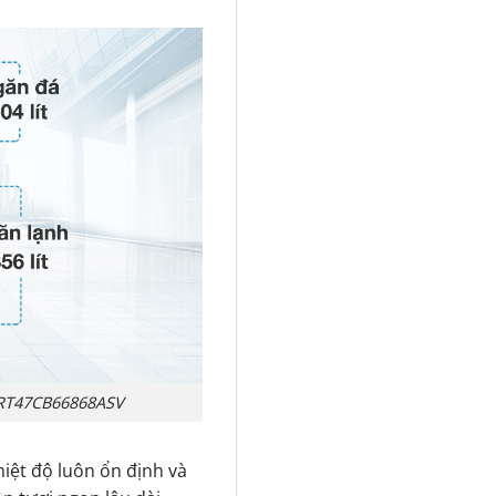
 RT47CB66868ASV
ệt độ luôn ổn định và