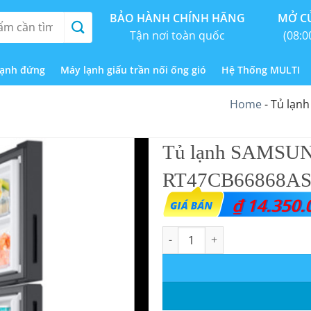
BẢO HÀNH CHÍNH HÃNG
MỞ CỬ
Tận nơi toàn quốc
(08:0
lạnh đứng
Máy lạnh giấu trần nối ống gió
Hệ Thống MULTI
Home
-
Tủ lạn
Tủ lạnh SAMSU
RT47CB66868A
₫
14.350.
Tủ lạnh SAMSUNG INVERTER 46