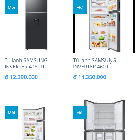
Mới
Mới
Tủ lạnh SAMSUNG
Tủ lạnh SAMSUNG
INVERTER 406 LÍT
INVERTER 460 LÍT
RT42CG6584B1SV
BESPOKE
₫
12.390.000
₫
14.350.000
RT47CB66868ASV
Mới
Mới