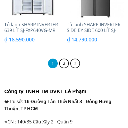
Tủ lạnh SHARP INVERTER
Tủ lạnh SHARP INVERTER
639 LÍT SJ-FXP640VG-MR
SIDE BY SIDE 600 LÍT SJ-
SBXP600V-DS
₫
18.590.000
₫
14.790.000
1
2
Công ty TNHH TM DVKT Lê Phạm
❤️Trụ sở:
16 Đường Tân Thới Nhất 8 - Đông Hưng
Thuận, TP.HCM
⭐CN : 140/35 Cầu Xây 2 - Quận 9