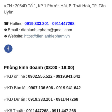
⭐CN : 2034D Tổ 1, KP 1 Phước Hải, P. Thái Hoà, TP. Tân
Uyên
☎
Hotline:
0919.333.201
-
0911447268
🍀Email : dienlanhlepham@gmail.com
🍀Website:
https://dienlanhlepham.vn
Phòng kinh doanh (08:00 - 18:00)
✅KD online :
0902.555.522 - 0919.941.642
✅KD Bán lẻ :
0907.136.696 - 0919.941.642
✅KD Dự án :
0919.333.201 - 0911447268
✅Kỹ Thuật :
0911447268 - 0911.447.268