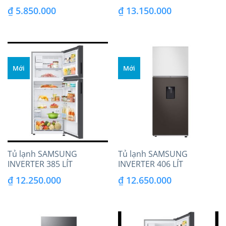
RT25M4032BU/SV
RT38K50822C/SV
₫
5.850.000
₫
13.150.000
Mới
Mới
Tủ lạnh SAMSUNG
Tủ lạnh SAMSUNG
INVERTER 385 LÍT
INVERTER 406 LÍT
BESPOKE
RT42CB6784C3SV
₫
12.250.000
₫
12.650.000
RT38CB668412SV