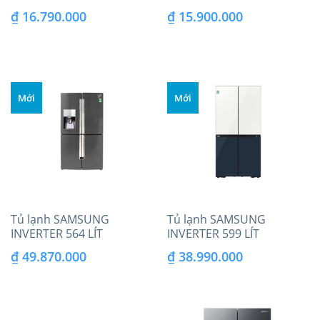
RF48A4010B4/SV
RF48A4010M9/SV
₫
16.790.000
₫
15.900.000
Mới
Mới
Tủ lạnh SAMSUNG
Tủ lạnh SAMSUNG
INVERTER 564 LÍT
INVERTER 599 LÍT
RF56K9041SG/SV
RF60A91R177/SV
₫
49.870.000
₫
38.990.000