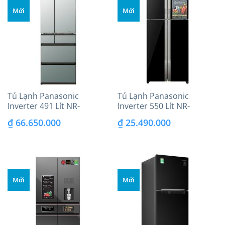
Mới
Mới
Tủ Lạnh Panasonic
Tủ Lạnh Panasonic
Inverter 491 Lít NR-
Inverter 550 Lít NR-
F503GT-X2
DZ601VGKV
₫
66.650.000
₫
25.490.000
Mới
Mới