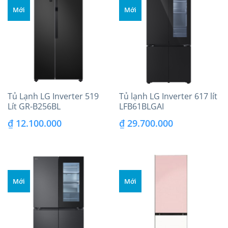
Mới
Mới
Tủ Lạnh LG Inverter 519
Tủ lạnh LG Inverter 617 lít
Lít GR-B256BL
LFB61BLGAI
₫
12.100.000
₫
29.700.000
Mới
Mới