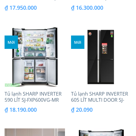
FXP600VG-BK
₫
17.950.000
₫
16.300.000
Mới
Mới
Tủ lạnh SHARP INVERTER
Tủ lạnh SHARP INVERTER
590 LÍT SJ-FXP600VG-MR
605 LÍT MULTI DOOR SJ-
FX688VG-BK
₫
18.190.000
₫
20.090