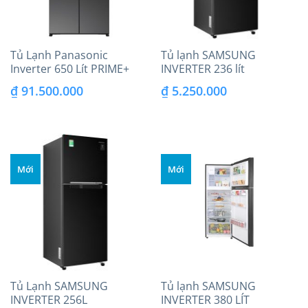
Tủ Lạnh Panasonic
Tủ lạnh SAMSUNG
Inverter 650 Lít PRIME+
INVERTER 236 lít
Edition Multi Door NR-
RT22M4032BY/SV
₫
91.500.000
₫
5.250.000
WY720ZMMV
Mới
Mới
Tủ Lạnh SAMSUNG
Tủ lạnh SAMSUNG
INVERTER 256L
INVERTER 380 LÍT