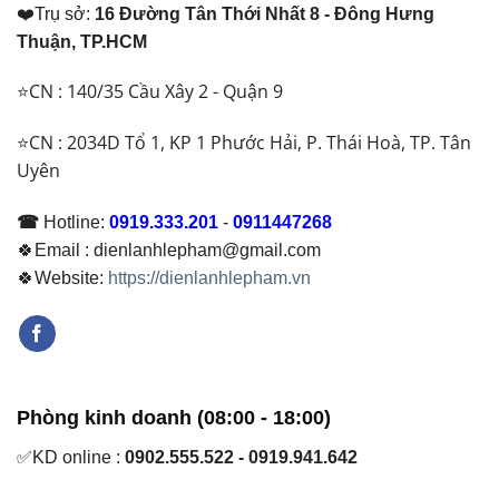
Nên
❤️Trụ sở:
16 Đường Tân Thới Nhất 8 - Đông Hưng
Phải
Dùng
Thay
Loại
Thuận, TP.HCM
Để
Nào?
Đảm
⭐CN : 140/35 Cầu Xây 2 - Quận 9
Bảo
Hoạt
Động
⭐CN : 2034D Tổ 1, KP 1 Phước Hải, P. Thái Hoà, TP. Tân
Ổn
Uyên
Định
☎
Hotline:
0919.333.201
-
0911447268
🍀Email : dienlanhlepham@gmail.com
🍀Website:
https://dienlanhlepham.vn
Phòng kinh doanh (08:00 - 18:00)
✅KD online :
0902.555.522 - 0919.941.642