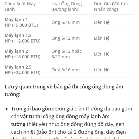
Công Suất Máy
Loại Ống Đồng
Đơn Giá (Vật tư +
Lạnh
(Đường kính)
Nhân công)
Máy lạnh 1
Ống 6/10 mm
Liên Hệ
HP
(~9.000 BTU)
Máy lạnh 1.5
Ống 6/12 mm
Liên Hệ
HP
(~12.000 BTU)
Máy lạnh 2
Ống 6/12 hoặc
Liên Hệ
HP
(~18.000 BTU)
8/12 mm
Máy lạnh 2.5
Ống 8/16 mm
Liên Hệ
HP
(~24.000 BTU)
Lưu ý quan trọng về báo giá thi công ống đồng âm
tường:
Trọn gói bao gồm:
Đơn giá trên thường đã bao gồm
các
vật tư thi công ống đồng máy lạnh âm
tường
thiết yếu như: ống đồng đúng độ dày, gen
cách nhiệt (bảo ôn) cho cả 2 đường ống, dây điện