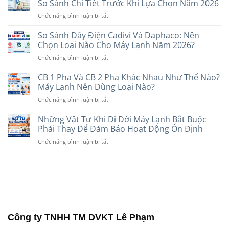
Hiện
So Sánh Chi Tiết Trước Khi Lựa Chọn Năm 2026
Chọn
Và
Nay:
Loại
ở
Chức năng bình luận bị tắt
Non-
Gợi
Nào?
Máy
Inverter?
Ý
Lạnh
So Sánh Dây Điện Cadivi Và Daphaco: Nên
Nên
Các
Treo
Chọn
Chọn Loại Nào Cho Máy Lạnh Năm 2026?
Thương
Tường
Loại
Hiệu
ở
Chức năng bình luận bị tắt
Hay
Nào
Uy
So
Âm
Phù
Tín
Sánh
CB 1 Pha Và CB 2 Pha Khác Nhau Như Thế Nào?
Trần
Hợp
Dây
Tốt
Máy Lạnh Nên Dùng Loại Nào?
Với
Điện
Hơn?
Nhu
ở
Chức năng bình luận bị tắt
Cadivi
So
Cầu
CB
Và
Sánh
Năm
1
Những Vật Tư Khi Di Dời Máy Lạnh Bắt Buộc
Daphaco:
Chi
2026
Pha
Nên
Phải Thay Để Đảm Bảo Hoạt Động Ổn Định
Tiết
Và
Chọn
Trước
ở
Chức năng bình luận bị tắt
CB
Loại
Khi
Những
2
Nào
Lựa
Vật
Pha
Cho
Chọn
Tư
Khác
Máy
Năm
Khi
Nhau
Lạnh
2026
Di
Như
Năm
Dời
Thế
2026?
Máy
Nào?
Lạnh
Máy
Công ty TNHH TM DVKT Lê Phạm
Bắt
Lạnh
Buộc