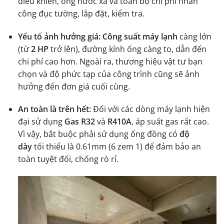
điều khiển, ống nước xả và toàn bộ chi phí nhân
công đục tường, lắp đặt, kiểm tra.
Yếu tố ảnh hưởng giá:
Công suất máy lạnh
càng lớn
(từ
2 HP
trở lên), đường kính ống càng to, dẫn đến
chi phí cao hơn. Ngoài ra, thương hiệu vật tư bạn
chọn và độ phức tạp của công trình cũng sẽ ảnh
hưởng đến đơn giá cuối cùng.
An toàn là trên hết:
Đối với các dòng máy lạnh hiện
đại sử dụng
Gas R32
và
R410A
, áp suất gas rất cao.
Vì vậy, bắt buộc phải sử dụng ống đồng có
độ
dày
tối thiểu là 0.61mm (6 zem 1) để đảm bảo an
toàn tuyệt đối, chống rò rỉ.