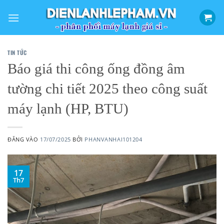
Bỏ
qua
nội
dung
TIN TỨC
Báo giá thi công ống đồng âm
tường chi tiết 2025 theo công suất
máy lạnh (HP, BTU)
ĐĂNG VÀO
17/07/2025
BỞI
PHANVANHAI101204
17
Th7