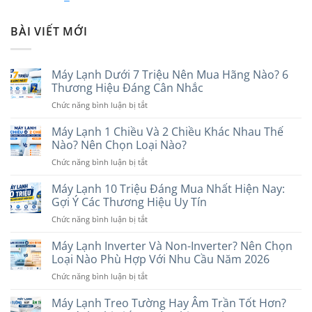
BÀI VIẾT MỚI
Máy Lạnh Dưới 7 Triệu Nên Mua Hãng Nào? 6
Thương Hiệu Đáng Cân Nhắc
ở
Chức năng bình luận bị tắt
Máy
Lạnh
Máy Lạnh 1 Chiều Và 2 Chiều Khác Nhau Thế
Dưới
Nào? Nên Chọn Loại Nào?
7
ở
Chức năng bình luận bị tắt
Triệu
Máy
Nên
Lạnh
Máy Lạnh 10 Triệu Đáng Mua Nhất Hiện Nay:
Mua
1
Hãng
Gợi Ý Các Thương Hiệu Uy Tín
Chiều
Nào?
ở
Chức năng bình luận bị tắt
Và
6
Máy
2
Thương
Lạnh
Máy Lạnh Inverter Và Non-Inverter? Nên Chọn
Chiều
Hiệu
10
Khác
Loại Nào Phù Hợp Với Nhu Cầu Năm 2026
Đáng
Triệu
Nhau
Cân
ở
Chức năng bình luận bị tắt
Đáng
Thế
Nhắc
Máy
Mua
Nào?
Lạnh
Máy Lạnh Treo Tường Hay Âm Trần Tốt Hơn?
Nhất
Nên
Inverter