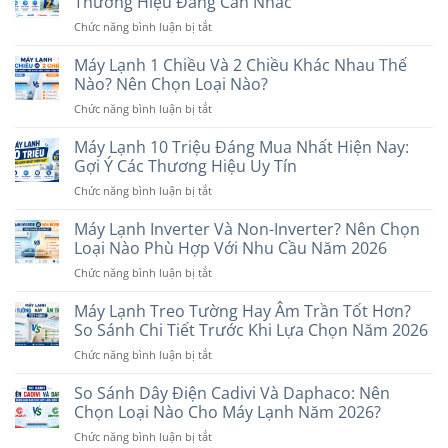
Thương Hiệu Đáng Cân Nhắc
ở
Chức năng bình luận bị tắt
Máy
Lạnh
Máy Lạnh 1 Chiều Và 2 Chiều Khác Nhau Thế
Dưới
Nào? Nên Chọn Loại Nào?
7
ở
Chức năng bình luận bị tắt
Triệu
Máy
Nên
Lạnh
Máy Lạnh 10 Triệu Đáng Mua Nhất Hiện Nay:
Mua
1
Hãng
Gợi Ý Các Thương Hiệu Uy Tín
Chiều
Nào?
ở
Chức năng bình luận bị tắt
Và
6
Máy
2
Thương
Lạnh
Máy Lạnh Inverter Và Non-Inverter? Nên Chọn
Chiều
Hiệu
10
Khác
Loại Nào Phù Hợp Với Nhu Cầu Năm 2026
Đáng
Triệu
Nhau
Cân
ở
Chức năng bình luận bị tắt
Đáng
Thế
Nhắc
Máy
Mua
Nào?
Lạnh
Máy Lạnh Treo Tường Hay Âm Trần Tốt Hơn?
Nhất
Nên
Inverter
Hiện
So Sánh Chi Tiết Trước Khi Lựa Chọn Năm 2026
Chọn
Và
Nay:
Loại
ở
Chức năng bình luận bị tắt
Non-
Gợi
Nào?
Máy
Inverter?
Ý
Lạnh
So Sánh Dây Điện Cadivi Và Daphaco: Nên
Nên
Các
Treo
Chọn
Chọn Loại Nào Cho Máy Lạnh Năm 2026?
Thương
Tường
Loại
Hiệu
ở
Chức năng bình luận bị tắt
Hay
Nào
Uy