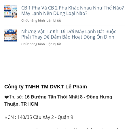
So
Âm
Phù
Tín
Sánh
CB 1 Pha Và CB 2 Pha Khác Nhau Như Thế Nào?
Trần
Hợp
Dây
Tốt
Máy Lạnh Nên Dùng Loại Nào?
Với
Điện
Hơn?
Nhu
ở
Chức năng bình luận bị tắt
Cadivi
So
Cầu
CB
Và
Sánh
Năm
1
Những Vật Tư Khi Di Dời Máy Lạnh Bắt Buộc
Daphaco:
Chi
2026
Pha
Nên
Phải Thay Để Đảm Bảo Hoạt Động Ổn Định
Tiết
Và
Chọn
Trước
ở
Chức năng bình luận bị tắt
CB
Loại
Khi
Những
2
Nào
Lựa
Vật
Pha
Cho
Chọn
Tư
Khác
Máy
Năm
Khi
Nhau
Lạnh
2026
Di
Như
Năm
Dời
Thế
2026?
Máy
Nào?
Lạnh
Máy
Công ty TNHH TM DVKT Lê Phạm
Bắt
Lạnh
Buộc
Nên
❤️Trụ sở:
16 Đường Tân Thới Nhất 8 - Đông Hưng
Phải
Dùng
Thay
Loại
Thuận, TP.HCM
Để
Nào?
Đảm
⭐CN : 140/35 Cầu Xây 2 - Quận 9
Bảo
Hoạt
Động