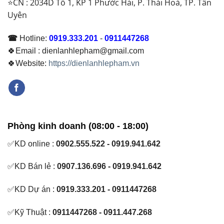
⭐CN : 2034D Tổ 1, KP 1 Phước Hải, P. Thái Hoà, TP. Tân
Ổn
Uyên
Định
☎
Hotline:
0919.333.201
-
0911447268
🍀Email : dienlanhlepham@gmail.com
🍀Website:
https://dienlanhlepham.vn
Phòng kinh doanh (08:00 - 18:00)
✅KD online :
0902.555.522 - 0919.941.642
✅KD Bán lẻ :
0907.136.696 - 0919.941.642
✅KD Dự án :
0919.333.201 - 0911447268
✅Kỹ Thuật :
0911447268 - 0911.447.268