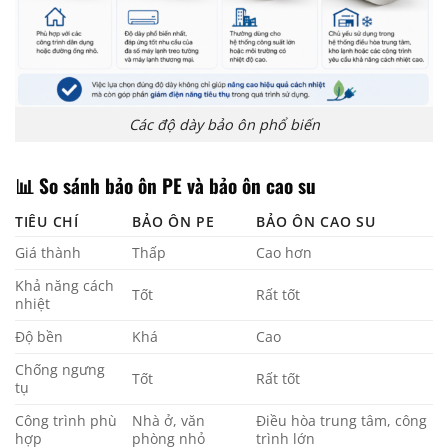
Các độ dày bảo ôn phổ biến
📊 So sánh bảo ôn PE và bảo ôn cao su
TIÊU CHÍ
BẢO ÔN PE
BẢO ÔN CAO SU
Giá thành
Thấp
Cao hơn
Khả năng cách
Tốt
Rất tốt
nhiệt
Độ bền
Khá
Cao
Chống ngưng
Tốt
Rất tốt
tụ
Công trình phù
Nhà ở, văn
Điều hòa trung tâm, công
hợp
phòng nhỏ
trình lớn