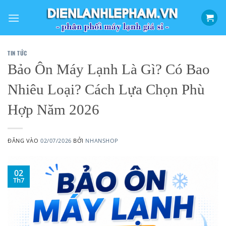
Bỏ
qua
nội
dung
TIN TỨC
Bảo Ôn Máy Lạnh Là Gì? Có Bao
Nhiêu Loại? Cách Lựa Chọn Phù
Hợp Năm 2026
ĐĂNG VÀO
02/07/2026
BỞI
NHANSHOP
02
Th7