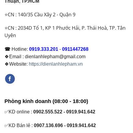
Loại
Thuận, TP.HCM
Để
Nào?
Đảm
⭐CN : 140/35 Cầu Xây 2 - Quận 9
Bảo
Hoạt
Động
⭐CN : 2034D Tổ 1, KP 1 Phước Hải, P. Thái Hoà, TP. Tân
Ổn
Uyên
Định
☎
Hotline:
0919.333.201
-
0911447268
🍀Email : dienlanhlepham@gmail.com
🍀Website:
https://dienlanhlepham.vn
Phòng kinh doanh (08:00 - 18:00)
✅KD online :
0902.555.522 - 0919.941.642
✅KD Bán lẻ :
0907.136.696 - 0919.941.642