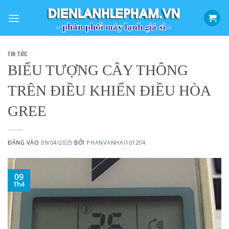
Bỏ
qua
nội
dung
TIN TỨC
BIỂU TƯỢNG CÂY THÔNG
TRÊN ĐIỀU KHIỂN ĐIỀU HÒA
GREE
ĐĂNG VÀO
09/04/2025
BỞI
PHANVANHAI101204
09
Th4