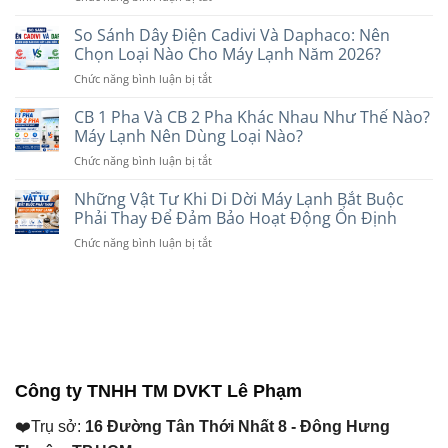
Gợi
Nào?
Máy
Inverter?
Ý
Lạnh
So Sánh Dây Điện Cadivi Và Daphaco: Nên
Nên
Các
Treo
Chọn
Chọn Loại Nào Cho Máy Lạnh Năm 2026?
Thương
Tường
Loại
Hiệu
ở
Chức năng bình luận bị tắt
Hay
Nào
Uy
So
Âm
Phù
Tín
Sánh
CB 1 Pha Và CB 2 Pha Khác Nhau Như Thế Nào?
Trần
Hợp
Dây
Tốt
Máy Lạnh Nên Dùng Loại Nào?
Với
Điện
Hơn?
Nhu
ở
Chức năng bình luận bị tắt
Cadivi
So
Cầu
CB
Và
Sánh
Năm
1
Những Vật Tư Khi Di Dời Máy Lạnh Bắt Buộc
Daphaco:
Chi
2026
Pha
Nên
Phải Thay Để Đảm Bảo Hoạt Động Ổn Định
Tiết
Và
Chọn
Trước
ở
Chức năng bình luận bị tắt
CB
Loại
Khi
Những
2
Nào
Lựa
Vật
Pha
Cho
Chọn
Tư
Khác
Máy
Năm
Khi
Nhau
Lạnh
2026
Di
Như
Năm
Dời
Thế
2026?
Máy
Nào?
Lạnh
Máy
Công ty TNHH TM DVKT Lê Phạm
Bắt
Lạnh
Buộc
Nên
❤️Trụ sở:
16 Đường Tân Thới Nhất 8 - Đông Hưng
Phải
Dùng
Thay