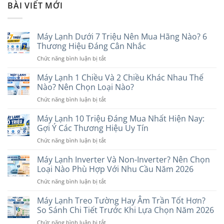
BÀI VIẾT MỚI
Máy Lạnh Dưới 7 Triệu Nên Mua Hãng Nào? 6
Thương Hiệu Đáng Cân Nhắc
ở
Chức năng bình luận bị tắt
Máy
Lạnh
Máy Lạnh 1 Chiều Và 2 Chiều Khác Nhau Thế
Dưới
Nào? Nên Chọn Loại Nào?
7
ở
Chức năng bình luận bị tắt
Triệu
Máy
Nên
Lạnh
Máy Lạnh 10 Triệu Đáng Mua Nhất Hiện Nay:
Mua
1
Hãng
Gợi Ý Các Thương Hiệu Uy Tín
Chiều
Nào?
ở
Chức năng bình luận bị tắt
Và
6
Máy
2
Thương
Lạnh
Máy Lạnh Inverter Và Non-Inverter? Nên Chọn
Chiều
Hiệu
10
Khác
Loại Nào Phù Hợp Với Nhu Cầu Năm 2026
Đáng
Triệu
Nhau
Cân
ở
Chức năng bình luận bị tắt
Đáng
Thế
Nhắc
Máy
Mua
Nào?
Lạnh
Máy Lạnh Treo Tường Hay Âm Trần Tốt Hơn?
Nhất
Nên
Inverter
Hiện
So Sánh Chi Tiết Trước Khi Lựa Chọn Năm 2026
Chọn
Và
Nay:
Loại
ở
Chức năng bình luận bị tắt
Non-