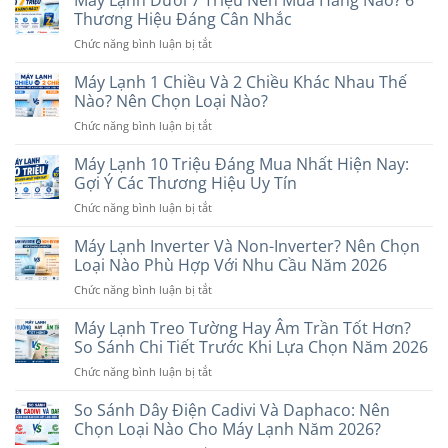
Máy Lạnh Dưới 7 Triệu Nên Mua Hãng Nào? 6
Thương Hiệu Đáng Cân Nhắc
ở
Chức năng bình luận bị tắt
Máy
Lạnh
Máy Lạnh 1 Chiều Và 2 Chiều Khác Nhau Thế
Dưới
Nào? Nên Chọn Loại Nào?
7
ở
Chức năng bình luận bị tắt
Triệu
Máy
Nên
Lạnh
Máy Lạnh 10 Triệu Đáng Mua Nhất Hiện Nay:
Mua
1
Hãng
Gợi Ý Các Thương Hiệu Uy Tín
Chiều
Nào?
ở
Chức năng bình luận bị tắt
Và
6
Máy
2
Thương
Lạnh
Máy Lạnh Inverter Và Non-Inverter? Nên Chọn
Chiều
Hiệu
10
Khác
Loại Nào Phù Hợp Với Nhu Cầu Năm 2026
Đáng
Triệu
Nhau
Cân
ở
Chức năng bình luận bị tắt
Đáng
Thế
Nhắc
Máy
Mua
Nào?
Lạnh
Máy Lạnh Treo Tường Hay Âm Trần Tốt Hơn?
Nhất
Nên
Inverter
Hiện
So Sánh Chi Tiết Trước Khi Lựa Chọn Năm 2026
Chọn
Và
Nay:
Loại
ở
Chức năng bình luận bị tắt
Non-
Gợi
Nào?
Máy
Inverter?
Ý
Lạnh
So Sánh Dây Điện Cadivi Và Daphaco: Nên
Nên
Các
Treo
Chọn
Chọn Loại Nào Cho Máy Lạnh Năm 2026?
Thương
Tường
Loại
Hiệu