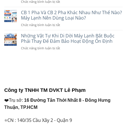
ở
Chức năng bình luận bị tắt
Hay
Nào
Uy
So
Âm
Phù
Tín
Sánh
CB 1 Pha Và CB 2 Pha Khác Nhau Như Thế Nào?
Trần
Hợp
Dây
Tốt
Máy Lạnh Nên Dùng Loại Nào?
Với
Điện
Hơn?
Nhu
ở
Chức năng bình luận bị tắt
Cadivi
So
Cầu
CB
Và
Sánh
Năm
1
Những Vật Tư Khi Di Dời Máy Lạnh Bắt Buộc
Daphaco:
Chi
2026
Pha
Nên
Phải Thay Để Đảm Bảo Hoạt Động Ổn Định
Tiết
Và
Chọn
Trước
ở
Chức năng bình luận bị tắt
CB
Loại
Khi
Những
2
Nào
Lựa
Vật
Pha
Cho
Chọn
Tư
Khác
Máy
Năm
Khi
Nhau
Lạnh
2026
Di
Như
Năm
Dời
Thế
2026?
Máy
Nào?
Lạnh
Máy
Công ty TNHH TM DVKT Lê Phạm
Bắt
Lạnh
Buộc
Nên
❤️Trụ sở:
16 Đường Tân Thới Nhất 8 - Đông Hưng
Phải
Dùng
Thay
Loại
Thuận, TP.HCM
Để
Nào?
Đảm
⭐CN : 140/35 Cầu Xây 2 - Quận 9
Bảo
Hoạt