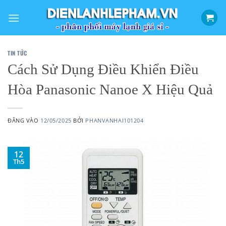
Bỏ
qua
nội
dung
TIN TỨC
Cách Sử Dụng Điều Khiển Điều
Hòa Panasonic Nanoe X Hiệu Quả
ĐĂNG VÀO
12/05/2025
BỞI
PHANVANHAI101204
12
Th5