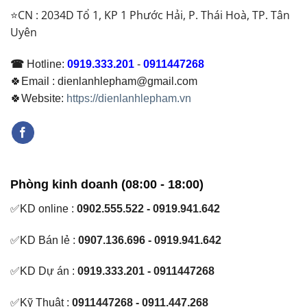
Động
⭐CN : 2034D Tổ 1, KP 1 Phước Hải, P. Thái Hoà, TP. Tân
Ổn
Uyên
Định
☎
Hotline:
0919.333.201
-
0911447268
🍀Email : dienlanhlepham@gmail.com
🍀Website:
https://dienlanhlepham.vn
Phòng kinh doanh (08:00 - 18:00)
✅KD online :
0902.555.522 - 0919.941.642
✅KD Bán lẻ :
0907.136.696 - 0919.941.642
✅KD Dự án :
0919.333.201 - 0911447268
✅Kỹ Thuật :
0911447268 - 0911.447.268