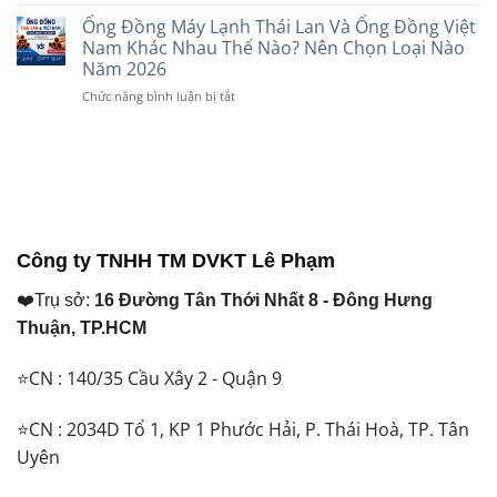
Những
2
Nào
Lựa
Vật
Ống Đồng Máy Lạnh Thái Lan Và Ống Đồng Việt
Pha
Cho
Chọn
Tư
Khác
Nam Khác Nhau Thế Nào? Nên Chọn Loại Nào
Máy
Năm
Khi
Nhau
Năm 2026
Lạnh
2026
Di
Như
Năm
ở
Chức năng bình luận bị tắt
Dời
Thế
2026?
Ống
Máy
Nào?
Đồng
Lạnh
Máy
Máy
Bắt
Lạnh
Lạnh
Buộc
Nên
Thái
Phải
Dùng
Lan
Thay
Loại
Và
Để
Nào?
Ống
Đảm
Công ty TNHH TM DVKT Lê Phạm
Đồng
Bảo
Việt
Hoạt
❤️Trụ sở:
16 Đường Tân Thới Nhất 8 - Đông Hưng
Nam
Động
Khác
Ổn
Thuận, TP.HCM
Nhau
Định
Thế
⭐CN : 140/35 Cầu Xây 2 - Quận 9
Nào?
Nên
Chọn
⭐CN : 2034D Tổ 1, KP 1 Phước Hải, P. Thái Hoà, TP. Tân
Loại
Uyên
Nào
Năm
2026