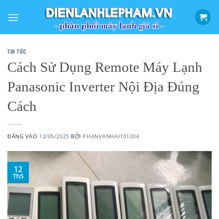
Bỏ
qua
nội
dung
TIN TỨC
Cách Sử Dụng Remote Máy Lạnh
Panasonic Inverter Nội Địa Đúng
Cách
ĐĂNG VÀO
12/05/2025
BỞI
PHANVANHAI101204
12
Th5