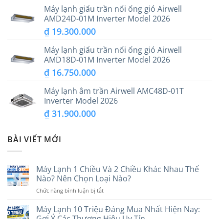
Máy lạnh giấu trần nối ống gió Airwell
AMD24D-01M Inverter Model 2026
₫
19.300.000
Máy lạnh giấu trần nối ống gió Airwell
AMD18D-01M Inverter Model 2026
₫
16.750.000
Máy lạnh âm trần Airwell AMC48D-01T
Inverter Model 2026
₫
31.900.000
BÀI VIẾT MỚI
Máy Lạnh 1 Chiều Và 2 Chiều Khác Nhau Thế
Nào? Nên Chọn Loại Nào?
ở
Chức năng bình luận bị tắt
Máy
Lạnh
Máy Lạnh 10 Triệu Đáng Mua Nhất Hiện Nay:
1
Gợi Ý Các Thương Hiệu Uy Tín