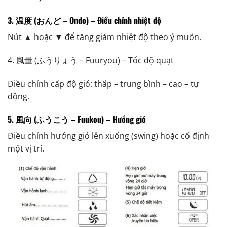
3. 温度 (おんど – Ondo) – Điều chỉnh nhiệt độ
Nút ▲ hoặc ▼ để tăng giảm nhiệt độ theo ý muốn.
4. 風量 (ふうりょう – Fuuryou) – Tốc độ quạt
Điều chỉnh cấp độ gió: thấp – trung bình – cao – tự
động.
5. 風向 (ふうこう – Fuukou) – Hướng gió
Điều chỉnh hướng gió lên xuống (swing) hoặc cố định
một vị trí.