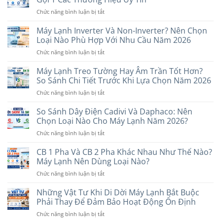
Chiều
ở
Chức năng bình luận bị tắt
Và
Máy
2
Lạnh
Máy Lạnh Inverter Và Non-Inverter? Nên Chọn
Chiều
10
Khác
Loại Nào Phù Hợp Với Nhu Cầu Năm 2026
Triệu
Nhau
ở
Chức năng bình luận bị tắt
Đáng
Thế
Máy
Mua
Nào?
Lạnh
Máy Lạnh Treo Tường Hay Âm Trần Tốt Hơn?
Nhất
Nên
Inverter
Hiện
So Sánh Chi Tiết Trước Khi Lựa Chọn Năm 2026
Chọn
Và
Nay:
Loại
ở
Chức năng bình luận bị tắt
Non-
Gợi
Nào?
Máy
Inverter?
Ý
Lạnh
So Sánh Dây Điện Cadivi Và Daphaco: Nên
Nên
Các
Treo
Chọn
Chọn Loại Nào Cho Máy Lạnh Năm 2026?
Thương
Tường
Loại
Hiệu
ở
Chức năng bình luận bị tắt
Hay
Nào
Uy
So
Âm
Phù
Tín
Sánh
CB 1 Pha Và CB 2 Pha Khác Nhau Như Thế Nào?
Trần
Hợp
Dây
Tốt
Máy Lạnh Nên Dùng Loại Nào?
Với
Điện
Hơn?
Nhu
ở
Chức năng bình luận bị tắt
Cadivi
So
Cầu
CB
Và
Sánh
Năm
1
Những Vật Tư Khi Di Dời Máy Lạnh Bắt Buộc
Daphaco:
Chi
2026
Pha
Nên
Phải Thay Để Đảm Bảo Hoạt Động Ổn Định
Tiết
Và
Chọn
Trước
ở
Chức năng bình luận bị tắt
CB
Loại
Khi