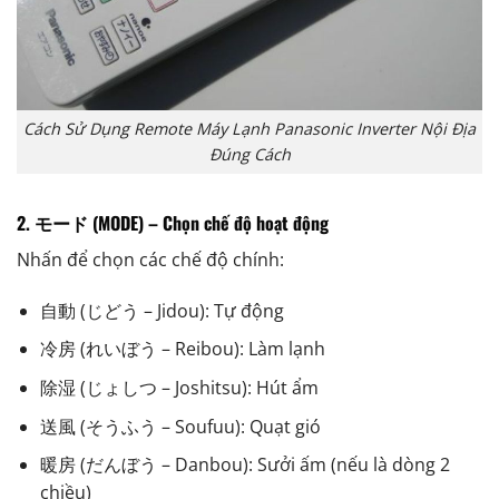
Cách Sử Dụng Remote Máy Lạnh Panasonic Inverter Nội Địa
Đúng Cách
2. モード (MODE) – Chọn chế độ hoạt động
Nhấn để chọn các chế độ chính:
自動 (じどう – Jidou): Tự động
冷房 (れいぼう – Reibou): Làm lạnh
除湿 (じょしつ – Joshitsu): Hút ẩm
送風 (そうふう – Soufuu): Quạt gió
暖房 (だんぼう – Danbou): Sưởi ấm (nếu là dòng 2
chiều)