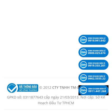
© 2012
CTY TNHH TM-DV-KT LÊ PHẠM -
GPKD số: 0311877643 cấp ngày 21/03/2013. Nơi cấp: Sở Kế
Hoạch Đầu Tư TPHCM