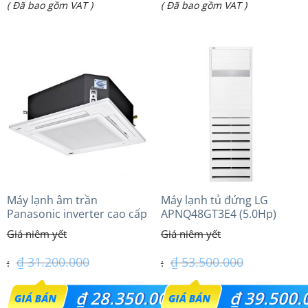
Giá
Giá
( Đã bao gồm VAT )
( Đã bao gồm VAT )
là:
là:
hiện
hiện
₫ 52.000.000.
₫ 13.627.000.
tại
tại
là:
là:
₫ 39.800.000.
₫ 10.550.000.
Máy lạnh âm trần
Máy lạnh tủ đứng LG
Panasonic inverter cao cấp
APNQ48GT3E4 (5.0Hp)
(2.5Hp) S-1821PU3HA/U-
Inverter
21PRH1H5
₫
31.200.000
₫
53.500.000
Giá
Giá
₫
28.350.000
₫
39.500.