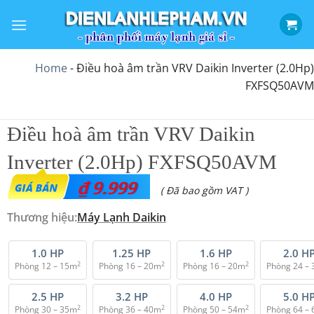
Bỏ
qua
nội
dung
Home
-
Điều hoà âm trần VRV Daikin Inverter (2.0Hp)
FXFSQ50AVM
Điều hoà âm trần VRV Daikin
Inverter (2.0Hp) FXFSQ50AVM
₫
9.999
( Đã bao gồm VAT )
Thương hiệu:
Máy Lạnh Daikin
1.0 HP
1.25 HP
1.6 HP
2.0 H
2
2
2
Phòng 12 – 15m
Phòng 16 – 20m
Phòng 16 – 20m
Phòng 24 –
2.5 HP
3.2 HP
4.0 HP
5.0 H
2
2
2
Phòng 30 – 35m
Phòng 36 – 40m
Phòng 50 – 54m
Phòng 64 –