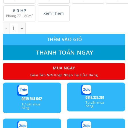
6.0 HP
Xem Thêm
2
Phòng 77 – 80m
Điều hoà âm trần VRV Daikin Inverter (2.0Hp) FXFSQ50AVM số l
THÊM VÀO GIỎ
THANH TOÁN NGAY
MUA NGAY
Giao Tận Nơi Hoặc Nhận Tại Cửa Hàng
0919.333.201
0919.941.642
Tư vấn mua
Tư vấn mua
hàng
hàng