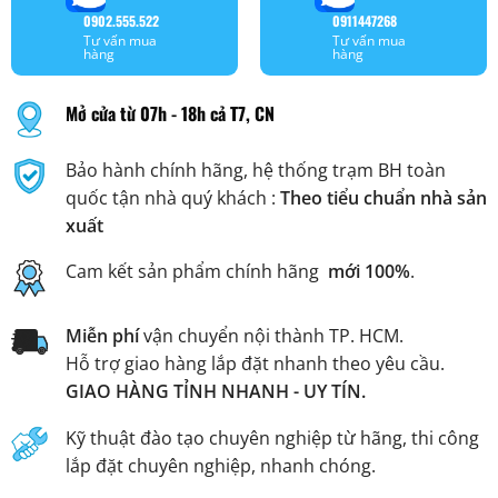
0902.555.522
0911447268
Tư vấn mua
Tư vấn mua
hàng
hàng
Mở cửa từ 07h - 18h cả T7, CN
Bảo hành chính hãng, hệ thống trạm BH toàn
quốc tận nhà quý khách :
Theo tiểu chuẩn nhà sản
xuất
Cam kết sản phẩm chính hãng
mới 100%
.
Miễn phí
vận chuyển nội thành TP. HCM.
Hỗ trợ giao hàng lắp đặt nhanh theo yêu cầu.
GIAO HÀNG TỈNH NHANH - UY TÍN.
Kỹ thuật đào tạo chuyên nghiệp từ hãng, thi công
lắp đặt chuyên nghiệp, nhanh chóng.