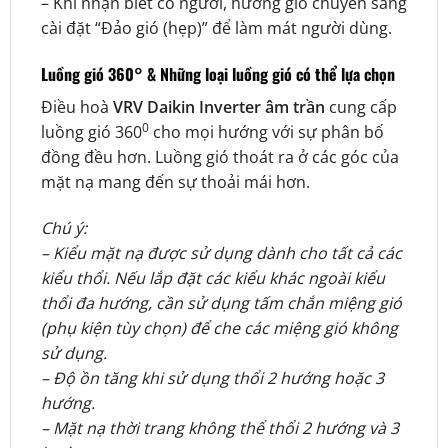
– Khi nhận biết có người, hướng gió chuyển sang
cài đặt “Đảo gió (hẹp)” để làm mát người dùng.
Luồng gió 360° & Những loại luồng gió có thể lựa chọn
Điều hoà
VRV Daikin Inverter âm trần
cung cấp
0
luồng gió 360
cho mọi hướng với sự phân bố
đồng đều hơn. Luồng gió thoát ra ở các góc của
mặt nạ mang đến sự thoải mái hơn.
Chú ý:
– Kiểu mặt nạ được sử dụng dành cho tất cả các
kiểu thổi. Nếu lắp đặt các kiểu khác ngoài kiểu
thổi đa hướng, cần sử dụng tấm chắn miệng gió
(phụ kiện tùy chọn) để che các miệng gió không
sử dụng.
– Độ ồn tăng khi sử dụng thổi 2 hướng hoặc 3
hướng.
– Mặt nạ thời trang không thể thổi 2 hướng và 3