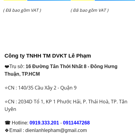
gốc
gốc
Giá
Giá
( Đã bao gồm VAT )
( Đã bao gồm VAT )
là:
là:
hiện
hiện
₫ 31.200.000.
₫ 53.500.000.
tại
tại
là:
là:
₫ 28.350.000.
₫ 39.500.000.
Công ty TNHH TM DVKT Lê Phạm
❤️Trụ sở:
16 Đường Tân Thới Nhất 8 - Đông Hưng
Thuận, TP.HCM
⭐CN : 140/35 Cầu Xây 2 - Quận 9
⭐CN : 2034D Tổ 1, KP 1 Phước Hải, P. Thái Hoà, TP. Tân
Uyên
☎
Hotline:
0919.333.201
-
0911447268
🍀Email : dienlanhlepham@gmail.com