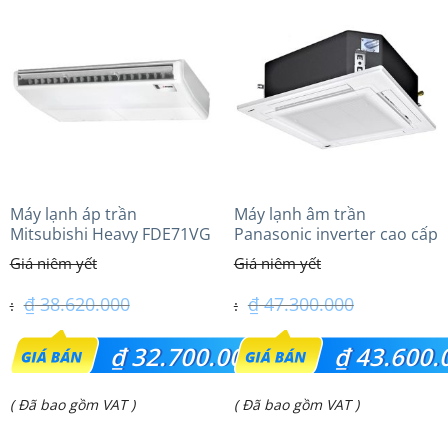
Máy lạnh áp trần
Máy lạnh âm trần
Mitsubishi Heavy FDE71VG
Panasonic inverter cao cấp
(3.0Hp) Tiêu chuẩn
(6.0Hp) S-3448PU3HA/U-
48PRH1H5
₫
38.620.000
₫
47.300.000
Giá
Giá
₫
32.700.000
₫
43.600.
gốc
gốc
Giá
Giá
( Đã bao gồm VAT )
( Đã bao gồm VAT )
là:
là:
hiện
hiện
₫ 38.620.000.
₫ 47.300.000.