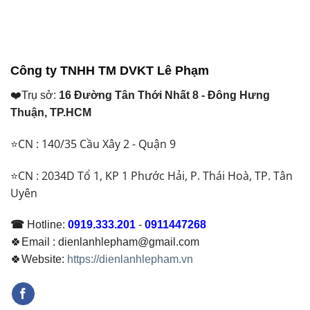
tại
tại
là:
là:
₫ 53.200.000.
₫ 76.200.000.
Công ty TNHH TM DVKT Lê Phạm
❤️Trụ sở:
16 Đường Tân Thới Nhất 8 - Đông Hưng
Thuận, TP.HCM
⭐CN : 140/35 Cầu Xây 2 - Quận 9
⭐CN : 2034D Tổ 1, KP 1 Phước Hải, P. Thái Hoà, TP. Tân
Uyên
☎
Hotline:
0919.333.201
-
0911447268
🍀Email : dienlanhlepham@gmail.com
🍀Website:
https://dienlanhlepham.vn