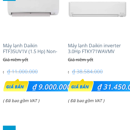
₫ 19.650.000.
₫ 56.300.000.
Máy lạnh Daikin
Máy lạnh Daikin inverter
FTF35UV1V (1.5 Hp) Non-
3.0Hp FTKY71WAVMV
inverter Thái lan
₫
11.000.000
₫
38.584.000
Giá
Giá
₫
9.000.000
₫
31.450.
gốc
gốc
Giá
Giá
( Đã bao gồm VAT )
( Đã bao gồm VAT )
là:
là:
hiện
hiện
₫ 11.000.000.
₫ 38.584.000.
tại
tại
là:
là: