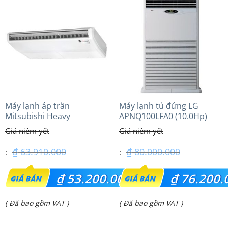
là:
là:
₫ 21.500.000.
₫ 39.100.000.
Máy lạnh áp trần
Máy lạnh tủ đứng LG
Mitsubishi Heavy
APNQ100LFA0 (10.0Hp)
FDE125VG (5.0Hp) Cao cấp
– 1 Pha
₫
63.910.000
₫
80.000.000
Giá
Giá
₫
53.200.000
₫
76.200.
gốc
gốc
Giá
Giá
( Đã bao gồm VAT )
( Đã bao gồm VAT )
là:
là:
hiện
hiện
₫ 63.910.000.
₫ 80.000.000.