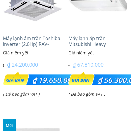
Máy lạnh âm trần Toshiba
Máy lạnh áp trần
inverter (2.0Hp) RAV-
Mitsubishi Heavy
GV1801AP-V
FDE125VG (5.0Hp) Cao cấp
– 3 Pha
₫
24.200.000
₫
67.810.000
Giá
Giá
₫
19.650.000
₫
56.300.
gốc
gốc
Giá
Giá
( Đã bao gồm VAT )
( Đã bao gồm VAT )
là:
là:
hiện
hiện
₫ 24.200.000.
₫ 67.810.000.
tại
tại
là:
là:
Mới