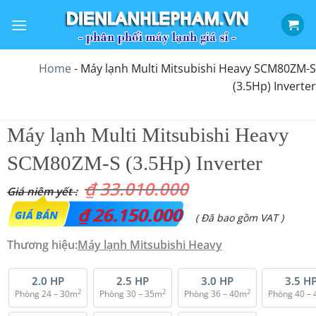
Bỏ
qua
nội
dung
Home
-
Máy lạnh Multi Mitsubishi Heavy SCM80ZM-S
(3.5Hp) Inverter
Máy lạnh Multi Mitsubishi Heavy
SCM80ZM-S (3.5Hp) Inverter
₫
33.010.000
Giá
₫
26.150.000
Giá
( Đã bao gồm VAT )
gốc
hiện
Thương hiệu:
Máy lạnh Mitsubishi Heavy
là:
tại
₫ 33.010.000.
là:
2.0 HP
2.5 HP
3.0 HP
3.5 H
2
2
2
Phòng 24 – 30m
Phòng 30 – 35m
Phòng 36 – 40m
Phòng 40 –
₫ 26.150.000.