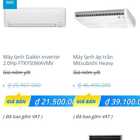
Mới
₫ 9.000.000.
₫ 31.450.000.
Máy lạnh Daikin inverter
Máy lạnh áp trần
2.0Hp FTKY50WAVMV
Mitsubishi Heavy
FDE100VG (4.0Hp) Cao cấp
– 1 Pha
₫
25.907.000
₫
46.490.000
Giá
Giá
₫
21.500.000
₫
39.100.
gốc
gốc
Giá
Giá
( Đã bao gồm VAT )
( Đã bao gồm VAT )
là:
là:
hiện
hiện
₫ 25.907.000.
₫ 46.490.000.
tại
tại