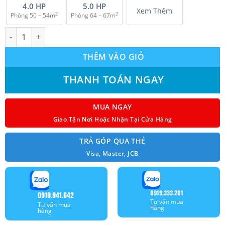
4.0 HP
5.0 HP
Xem Thêm
2
2
Phòng 50 – 54m
Phòng 64 – 67m
Máy lạnh Multi Mitsubishi Heavy SCM80ZM-S (3.5Hp) Inverter s
THÊM VÀO GIỎ
THANH TOÁN NGAY
MUA NGAY
Giao Tận Nơi Hoặc Nhận Tại Cửa Hàng
TRẢ GÓP QUA THẺ
Visa, Master, JCB
0919.333.201
0919.941.642
Tư vấn mua
Tư vấn mua
hàng
hàng