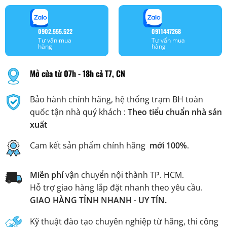
0902.555.522
0911447268
Tư vấn mua
Tư vấn mua
hàng
hàng
Mở cửa từ 07h - 18h cả T7, CN
Bảo hành chính hãng, hệ thống trạm BH toàn
quốc tận nhà quý khách :
Theo tiểu chuẩn nhà sản
xuất
Cam kết sản phẩm chính hãng
mới 100%
.
Miễn phí
vận chuyển nội thành TP. HCM.
Hỗ trợ giao hàng lắp đặt nhanh theo yêu cầu.
GIAO HÀNG TỈNH NHANH - UY TÍN.
Kỹ thuật đào tạo chuyên nghiệp từ hãng, thi công