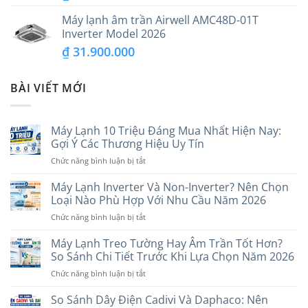
Máy lạnh âm trần Airwell AMC48D-01T
Inverter Model 2026
₫
31.900.000
BÀI VIẾT MỚI
Máy Lạnh 10 Triệu Đáng Mua Nhất Hiện Nay:
Gợi Ý Các Thương Hiệu Uy Tín
ở
Chức năng bình luận bị tắt
Máy
Lạnh
Máy Lạnh Inverter Và Non-Inverter? Nên Chọn
10
Loại Nào Phù Hợp Với Nhu Cầu Năm 2026
Triệu
ở
Chức năng bình luận bị tắt
Đáng
Máy
Mua
Lạnh
Máy Lạnh Treo Tường Hay Âm Trần Tốt Hơn?
Nhất
Inverter
Hiện
So Sánh Chi Tiết Trước Khi Lựa Chọn Năm 2026
Và
Nay:
ở
Chức năng bình luận bị tắt
Non-
Gợi
Máy
Inverter?
Ý
Lạnh
So Sánh Dây Điện Cadivi Và Daphaco: Nên
Nên
Các
Treo