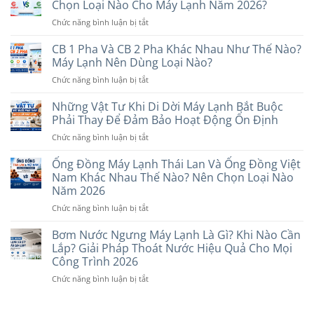
Chọn
Chọn Loại Nào Cho Máy Lạnh Năm 2026?
Thương
Tường
Loại
Hiệu
ở
Chức năng bình luận bị tắt
Hay
Nào
Uy
So
Âm
Phù
Tín
Sánh
CB 1 Pha Và CB 2 Pha Khác Nhau Như Thế Nào?
Trần
Hợp
Dây
Tốt
Máy Lạnh Nên Dùng Loại Nào?
Với
Điện
Hơn?
Nhu
ở
Chức năng bình luận bị tắt
Cadivi
So
Cầu
CB
Và
Sánh
Năm
1
Những Vật Tư Khi Di Dời Máy Lạnh Bắt Buộc
Daphaco:
Chi
2026
Pha
Nên
Phải Thay Để Đảm Bảo Hoạt Động Ổn Định
Tiết
Và
Chọn
Trước
ở
Chức năng bình luận bị tắt
CB
Loại
Khi
Những
2
Nào
Lựa
Vật
Ống Đồng Máy Lạnh Thái Lan Và Ống Đồng Việt
Pha
Cho
Chọn
Tư
Khác
Nam Khác Nhau Thế Nào? Nên Chọn Loại Nào
Máy
Năm
Khi
Nhau
Năm 2026
Lạnh
2026
Di
Như
Năm
ở
Chức năng bình luận bị tắt
Dời
Thế
2026?
Ống
Máy
Nào?
Đồng
Lạnh
Bơm Nước Ngưng Máy Lạnh Là Gì? Khi Nào Cần
Máy
Máy
Bắt
Lắp? Giải Pháp Thoát Nước Hiệu Quả Cho Mọi
Lạnh
Lạnh
Buộc
Nên
Công Trình 2026
Thái
Phải
Dùng
ở
Chức năng bình luận bị tắt
Lan
Thay
Loại
Bơm
Và
Để
Nào?
Nước
Ống
Đảm
Ngưng