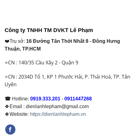
Đồng
Bảo
Máy
Việt
Hoạt
Lạnh
Nam
Động
Là
Khác
Ổn
Gì?
Nhau
Định
Khi
Thế
Công ty TNHH TM DVKT Lê Phạm
Nào
Nào?
Cần
Nên
❤️Trụ sở:
16 Đường Tân Thới Nhất 8 - Đông Hưng
Lắp?
Chọn
Giải
Loại
Thuận, TP.HCM
Pháp
Nào
Thoát
Năm
⭐CN : 140/35 Cầu Xây 2 - Quận 9
Nước
2026
Hiệu
Quả
⭐CN : 2034D Tổ 1, KP 1 Phước Hải, P. Thái Hoà, TP. Tân
Cho
Uyên
Mọi
Công
Trình
☎
Hotline:
0919.333.201
-
0911447268
2026
🍀Email : dienlanhlepham@gmail.com
🍀Website:
https://dienlanhlepham.vn