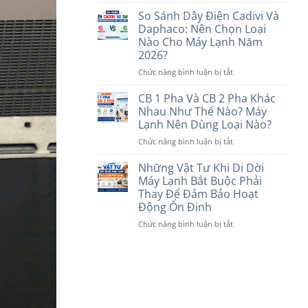
Máy
Tín
Loại
Lạnh
So Sánh Dây Điện Cadivi Và
Nào
Treo
Daphaco: Nên Chọn Loại
Phù
Tường
Nào Cho Máy Lạnh Năm
Hợp
Hay
2026?
Với
Âm
Nhu
Trần
ở
Chức năng bình luận bị tắt
Cầu
Tốt
So
Năm
Hơn?
Sánh
CB 1 Pha Và CB 2 Pha Khác
2026
So
Dây
Nhau Như Thế Nào? Máy
Sánh
Điện
Lạnh Nên Dùng Loại Nào?
Chi
Cadivi
Tiết
ở
Chức năng bình luận bị tắt
Và
Trước
CB
Daphaco:
Khi
1
Nên
Những Vật Tư Khi Di Dời
Lựa
Pha
Chọn
Máy Lạnh Bắt Buộc Phải
Chọn
Và
Loại
Thay Để Đảm Bảo Hoạt
Năm
CB
Nào
Động Ổn Định
2026
2
Cho
Pha
Máy
ở
Chức năng bình luận bị tắt
Khác
Lạnh
Những
Nhau
Năm
Vật
Như
2026?
Tư
Thế
Khi
Nào?
Di
Máy
Dời
Lạnh
Máy