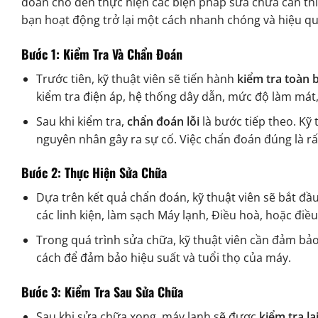
đoán cho đến thực hiện các biện pháp sửa chữa cần thi
bạn hoạt động trở lại một cách nhanh chóng và hiệu qu
Bước 1: Kiểm Tra Và Chẩn Đoán
Trước tiên, kỹ thuật viên sẽ tiến hành
kiểm tra toàn 
kiểm tra điện áp, hệ thống dây dẫn, mức độ làm mát,
Sau khi kiểm tra,
chẩn đoán lỗi
là bước tiếp theo. Kỹ
nguyên nhân gây ra sự cố. Việc chẩn đoán đúng là r
Bước 2: Thực Hiện Sửa Chữa
Dựa trên kết quả chẩn đoán, kỹ thuật viên sẽ bắt đầ
các linh kiện, làm sạch Máy lạnh, Điều hoà, hoặc điều
Trong quá trình sửa chữa, kỹ thuật viên cần đảm bảo
cách để đảm bảo hiệu suất và tuổi thọ của máy.
Bước 3: Kiểm Tra Sau Sửa Chữa
Sau khi sửa chữa xong, máy lạnh sẽ được
kiểm tra lạ