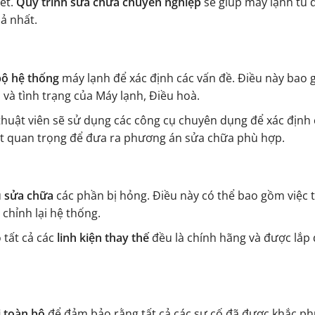
ết.
Quy trình sửa chữa chuyên nghiệp
sẽ giúp máy lạnh tủ 
ả nhất.
bộ hệ thống
máy lạnh để xác định các vấn đề. Điều này bao 
 và tình trạng của Máy lạnh, Điều hoà.
 thuật viên sẽ sử dụng các công cụ chuyên dụng để xác định 
ất quan trọng để đưa ra phương án sửa chữa phù hợp.
u
sửa chữa
các phần bị hỏng. Điều này có thể bao gồm việc 
 chỉnh lại hệ thống.
 tất cả các
linh kiện thay thế
đều là chính hãng và được lắp
i toàn bộ
để đảm bảo rằng tất cả các sự cố đã được khắc p