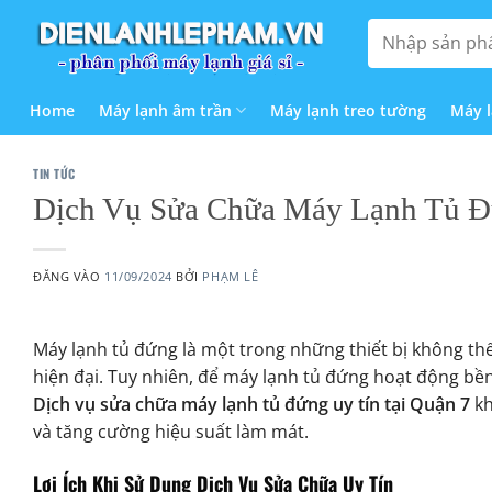
Bỏ
Tìm
qua
kiếm:
nội
dung
Home
Máy lạnh âm trần
Máy lạnh treo tường
Máy 
TIN TỨC
Dịch Vụ Sửa Chữa Máy Lạnh Tủ Đ
ĐĂNG VÀO
11/09/2024
BỞI
PHẠM LÊ
Máy lạnh tủ đứng là một trong những thiết bị không th
hiện đại. Tuy nhiên, để máy lạnh tủ đứng hoạt động bền 
Dịch vụ sửa chữa máy lạnh tủ đứng uy tín tại Quận 7
kh
và tăng cường hiệu suất làm mát.
Lợi Ích Khi Sử Dụng Dịch Vụ Sửa Chữa Uy Tín