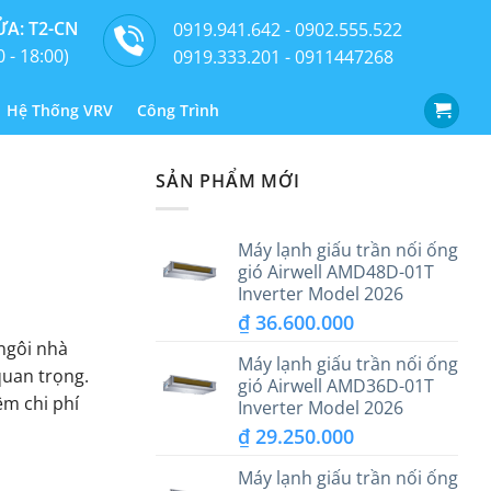
A: T2-CN
0919.941.642 - 0902.555.522
0 - 18:00)
0919.333.201 - 0911447268
Hệ Thống VRV
Công Trình
SẢN PHẨM MỚI
Máy lạnh giấu trần nối ống
gió Airwell AMD48D-01T
Inverter Model 2026
₫
36.600.000
ngôi nhà
Máy lạnh giấu trần nối ống
quan trọng.
gió Airwell AMD36D-01T
ệm chi phí
Inverter Model 2026
₫
29.250.000
Máy lạnh giấu trần nối ống