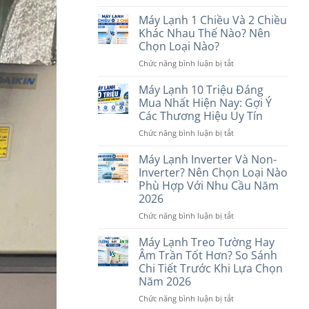
Máy
Lạnh
Máy Lạnh 1 Chiều Và 2 Chiều
Dưới
Khác Nhau Thế Nào? Nên
7
Chọn Loại Nào?
Triệu
ở
Chức năng bình luận bị tắt
Nên
Máy
Mua
Lạnh
Hãng
Máy Lạnh 10 Triệu Đáng
1
Nào?
Mua Nhất Hiện Nay: Gợi Ý
Chiều
6
Các Thương Hiệu Uy Tín
Và
Thương
ở
Chức năng bình luận bị tắt
2
Hiệu
Máy
Chiều
Đáng
Lạnh
Khác
Máy Lạnh Inverter Và Non-
Cân
10
Nhau
Nhắc
Inverter? Nên Chọn Loại Nào
Triệu
Thế
Phù Hợp Với Nhu Cầu Năm
Đáng
Nào?
2026
Mua
Nên
Nhất
Chọn
ở
Chức năng bình luận bị tắt
Hiện
Loại
Máy
Nay:
Nào?
Lạnh
Máy Lạnh Treo Tường Hay
Gợi
Inverter
Âm Trần Tốt Hơn? So Sánh
Ý
Và
Chi Tiết Trước Khi Lựa Chọn
Các
Non-
Năm 2026
Thương
Inverter?
Hiệu
Nên
ở
Chức năng bình luận bị tắt
Uy
Chọn