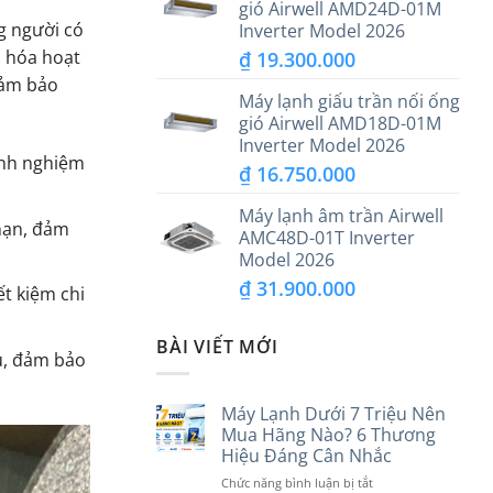
gió Airwell AMD24D-01M
g người có
Inverter Model 2026
u hóa hoạt
₫
19.300.000
đảm bảo
Máy lạnh giấu trần nối ống
gió Airwell AMD18D-01M
Inverter Model 2026
kinh nghiệm
₫
16.750.000
Máy lạnh âm trần Airwell
 hạn, đảm
AMC48D-01T Inverter
Model 2026
₫
31.900.000
t kiệm chi
BÀI VIẾT MỚI
ưu, đảm bảo
Máy Lạnh Dưới 7 Triệu Nên
Mua Hãng Nào? 6 Thương
Hiệu Đáng Cân Nhắc
ở
Chức năng bình luận bị tắt