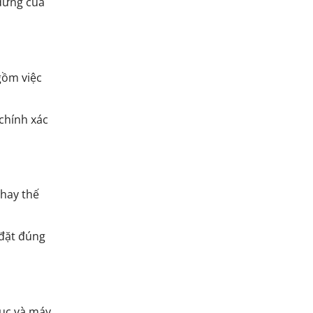
đứng của
gồm việc
chính xác
thay thế
 đặt đúng
hục và máy