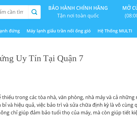
BẢO HÀNH CHÍNH HÃNG
MỞ CỬ
Tận nơi toàn quốc
(08:0
lạnh đứng
Máy lạnh giấu trần nối ống gió
Hệ Thống MULTI
ứng Uy Tín Tại Quận 7
ể thiếu trong các tòa nhà, văn phòng, nhà máy và cả những 
bỉ và hiệu quả, việc bảo trì và sửa chữa định kỳ là vô cùng 
ông chỉ giúp đảm bảo tuổi thọ của máy, mà còn giúp tiết ki