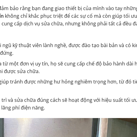
 đảm bảo rằng bạn đang giao thiết bị của mình vào tay nhữn
ín
không chỉ khắc phục triệt để các sự cố mà còn giúp tối ư
vị cung cấp dịch vụ sửa chữa, nhưng không phải tất cả đều 
đội ngũ kỹ thuật viên lành nghề, được đào tạo bài bản và có 
 đứng.
a từ một đơn vị uy tín, họ sẽ cung cấp chế độ bảo hành dài
hi được sửa chữa.
 giúp tránh được những hư hỏng nghiêm trọng hơn, từ đó tiế
trì và sửa chữa đúng cách sẽ hoạt động với hiệu suất tối 
lãng phí điện năng.