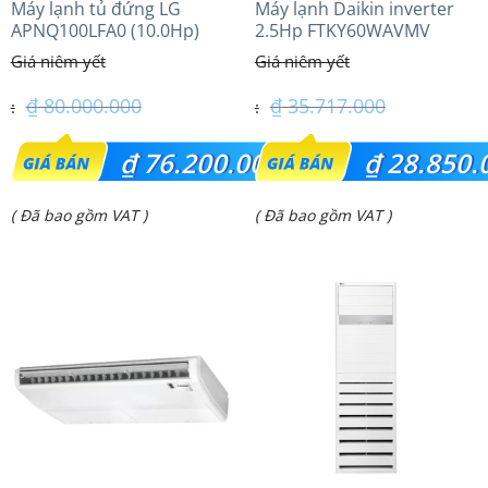
Máy lạnh tủ đứng LG
Máy lạnh Daikin inverter
APNQ100LFA0 (10.0Hp)
2.5Hp FTKY60WAVMV
₫
80.000.000
₫
35.717.000
Giá
Giá
₫
76.200.000
₫
28.850.
gốc
gốc
Giá
Giá
( Đã bao gồm VAT )
( Đã bao gồm VAT )
là:
là:
hiện
hiện
₫ 80.000.000.
₫ 35.717.000.
tại
tại
là:
là:
₫ 76.200.000.
₫ 28.850.000.