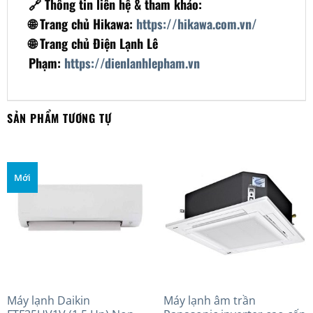
🔗 Thông tin liên hệ & tham khảo:
🌐 Trang chủ Hikawa:
https://hikawa.com.vn/
🌐 Trang chủ Điện Lạnh Lê
Phạm:
https://dienlanhlepham.vn
SẢN PHẨM TƯƠNG TỰ
Mới
Máy lạnh Daikin
Máy lạnh âm trần