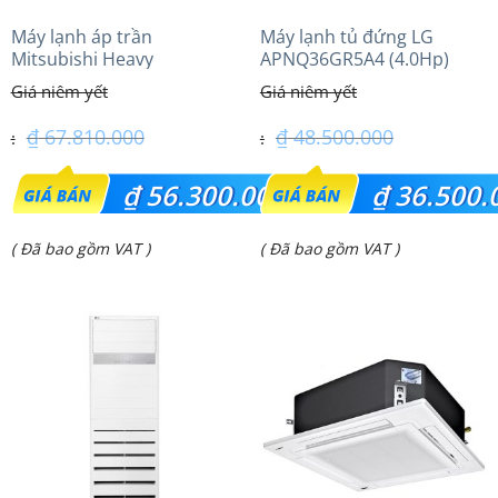
Máy lạnh áp trần
Máy lạnh tủ đứng LG
Mitsubishi Heavy
APNQ36GR5A4 (4.0Hp)
FDE125VG (5.0Hp) Cao cấp
inverter
– 3 Pha
₫
67.810.000
₫
48.500.000
Giá
Giá
₫
56.300.000
₫
36.500.
gốc
gốc
Giá
Giá
( Đã bao gồm VAT )
( Đã bao gồm VAT )
là:
là:
hiện
hiện
₫ 67.810.000.
₫ 48.500.000.
tại
tại
là:
là:
₫ 56.300.000.
₫ 36.500.000.