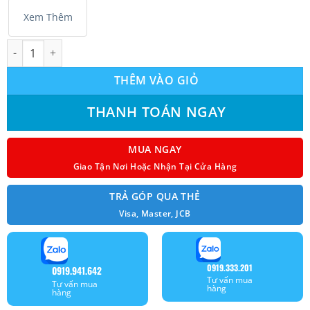
Xem Thêm
Dàn lạnh treo tường Multi HIKAWA HI-WM25AT inverter 2 chiều 
THÊM VÀO GIỎ
THANH TOÁN NGAY
MUA NGAY
Giao Tận Nơi Hoặc Nhận Tại Cửa Hàng
TRẢ GÓP QUA THẺ
Visa, Master, JCB
0919.333.201
0919.941.642
Tư vấn mua
Tư vấn mua
hàng
hàng