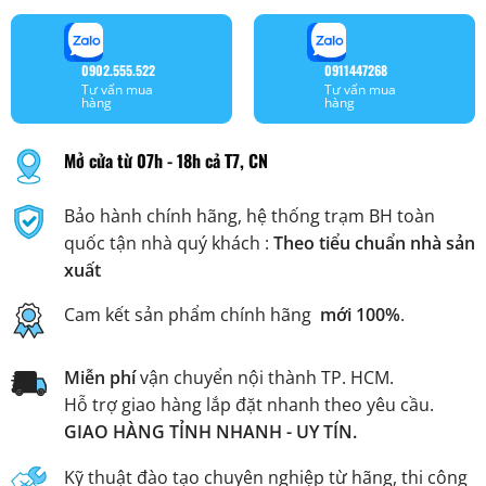
0902.555.522
0911447268
Tư vấn mua
Tư vấn mua
hàng
hàng
Mở cửa từ 07h - 18h cả T7, CN
Bảo hành chính hãng, hệ thống trạm BH toàn
quốc tận nhà quý khách :
Theo tiểu chuẩn nhà sản
xuất
Cam kết sản phẩm chính hãng
mới 100%
.
Miễn phí
vận chuyển nội thành TP. HCM.
Hỗ trợ giao hàng lắp đặt nhanh theo yêu cầu.
GIAO HÀNG TỈNH NHANH - UY TÍN.
Kỹ thuật đào tạo chuyên nghiệp từ hãng, thi công