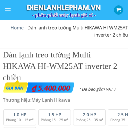
Bỏ
qua
nội
dung
Home
-
Dàn lạnh treo tường Multi HIKAWA HI-WM25AT
inverter 2 chiều
Dàn lạnh treo tường Multi
HIKAWA HI-WM25AT inverter 2
chiều
₫
5.400.000
( Đã bao gồm VAT )
Thương hiệu:
Máy Lạnh Hikawa
1.0 HP
1.5 HP
2.0 HP
2.5 
Phòng 10 – 15 m²
Phòng 15 – 25 m²
Phòng 25 – 35 m²
Phòng 35 –