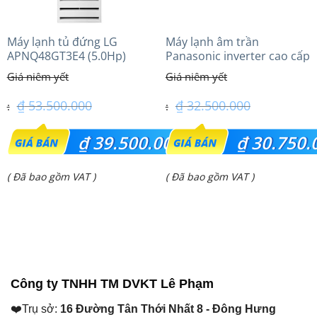
Máy lạnh tủ đứng LG
Máy lạnh âm trần
APNQ48GT3E4 (5.0Hp)
Panasonic inverter cao cấp
Inverter
(3.0Hp) S-2430PU3HA/U-
24PRH1H5
₫
53.500.000
₫
32.500.000
Giá
Giá
₫
39.500.000
₫
30.750.
gốc
gốc
Giá
Giá
( Đã bao gồm VAT )
( Đã bao gồm VAT )
là:
là:
hiện
hiện
₫ 53.500.000.
₫ 32.500.000.
tại
tại
là:
là:
₫ 39.500.000.
₫ 30.750.000.
Công ty TNHH TM DVKT Lê Phạm
❤️Trụ sở:
16 Đường Tân Thới Nhất 8 - Đông Hưng