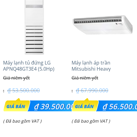
là:
là:
₫ 39.100.000.
₫ 28.850.000.
Máy lạnh tủ đứng LG
Máy lạnh áp trần
APNQ48GT3E4 (5.0Hp)
Mitsubishi Heavy
Inverter
FDE140VG (6.0Hp) Cao cấp
– 1 Pha
₫
53.500.000
₫
67.990.000
Giá
Giá
₫
39.500.000
₫
56.500.
gốc
gốc
Giá
Giá
( Đã bao gồm VAT )
( Đã bao gồm VAT )
là:
là:
hiện
hiện
₫ 53.500.000.
₫ 67.990.000.