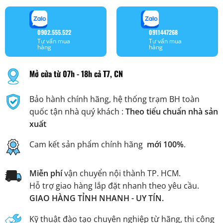
0902.555.522
0911447268
Tư vấn mua
Tư vấn mua
hàng
hàng
Mở cửa từ 07h - 18h cả T7, CN
Bảo hành chính hãng, hệ thống trạm BH toàn
quốc tận nhà quý khách :
Theo tiểu chuẩn nhà sản
xuất
Cam kết sản phẩm chính hãng
mới 100%
.
Miễn phí
vận chuyển nội thành TP. HCM.
Hỗ trợ giao hàng lắp đặt nhanh theo yêu cầu.
GIAO HÀNG TỈNH NHANH - UY TÍN.
Kỹ thuật đào tạo chuyên nghiệp từ hãng, thi công