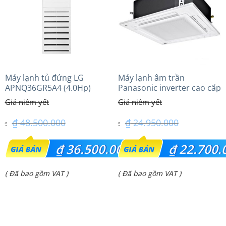
₫ 40.600.000.
₫ 19.650.000.
Máy lạnh tủ đứng LG
Máy lạnh âm trần
APNQ36GR5A4 (4.0Hp)
Panasonic inverter cao cấp
inverter
(2.0 Hp) S-1821PU3HA/U-
18PRH1H5
₫
48.500.000
₫
24.950.000
Giá
Giá
₫
36.500.000
₫
22.700.
gốc
gốc
Giá
Giá
( Đã bao gồm VAT )
( Đã bao gồm VAT )
là:
là:
hiện
hiện
₫ 48.500.000.
₫ 24.950.000.
tại
tại
là:
là: