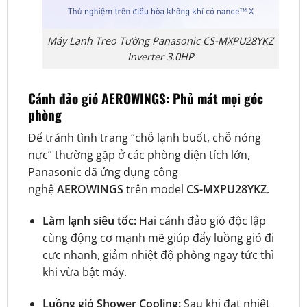
Máy Lạnh Treo Tường Panasonic CS-MXPU28YKZ
Inverter 3.0HP
Cánh đảo gió AEROWINGS: Phủ mát mọi góc
phòng
Để tránh tình trạng “chỗ lạnh buốt, chỗ nóng
nực” thường gặp ở các phòng diện tích lớn,
Panasonic đã ứng dụng công
nghệ
AEROWINGS
trên model
CS-MXPU28YKZ
.
Làm lạnh siêu tốc:
Hai cánh đảo gió độc lập
cùng động cơ mạnh mẽ giúp đẩy luồng gió đi
cực nhanh, giảm nhiệt độ phòng ngay tức thì
khi vừa bật máy.
Luồng gió Shower Cooling:
Sau khi đạt nhiệt