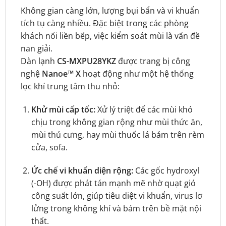
Không gian càng lớn, lượng bụi bẩn và vi khuẩn
tích tụ càng nhiều. Đặc biệt trong các phòng
khách nối liền bếp, việc kiểm soát mùi là vấn đề
nan giải.
Dàn lạnh
CS-MXPU28YKZ
được trang bị công
nghệ
Nanoe™ X
hoạt động như một hệ thống
lọc khí trung tâm thu nhỏ:
Khử mùi cấp tốc:
Xử lý triệt để các mùi khó
chịu trong không gian rộng như mùi thức ăn,
mùi thú cưng, hay mùi thuốc lá bám trên rèm
cửa, sofa.
Ức chế vi khuẩn diện rộng:
Các gốc hydroxyl
(-OH) được phát tán mạnh mẽ nhờ quạt gió
công suất lớn, giúp tiêu diệt vi khuẩn, virus lơ
lửng trong không khí và bám trên bề mặt nội
thất.