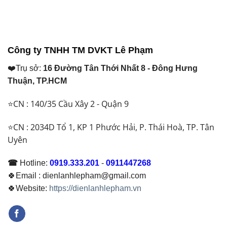
tại
tại
là:
là:
₫ 39.500.000.
₫ 56.500.000.
Công ty TNHH TM DVKT Lê Phạm
❤️Trụ sở:
16 Đường Tân Thới Nhất 8 - Đông Hưng
Thuận, TP.HCM
⭐CN : 140/35 Cầu Xây 2 - Quận 9
⭐CN : 2034D Tổ 1, KP 1 Phước Hải, P. Thái Hoà, TP. Tân
Uyên
☎
Hotline:
0919.333.201
-
0911447268
🍀Email : dienlanhlepham@gmail.com
🍀Website:
https://dienlanhlepham.vn