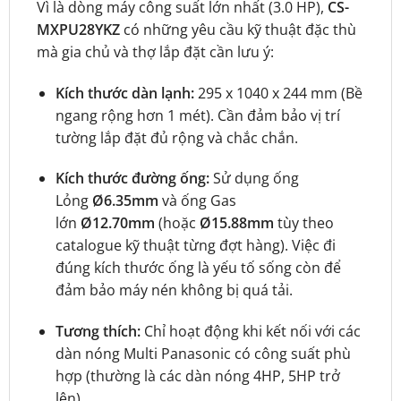
Vì là dòng máy công suất lớn nhất (3.0 HP),
CS-
MXPU28YKZ
có những yêu cầu kỹ thuật đặc thù
mà gia chủ và thợ lắp đặt cần lưu ý:
Kích thước dàn lạnh:
295 x 1040 x 244 mm (Bề
ngang rộng hơn 1 mét). Cần đảm bảo vị trí
tường lắp đặt đủ rộng và chắc chắn.
Kích thước đường ống:
Sử dụng ống
Lỏng
Ø6.35mm
và ống Gas
lớn
Ø12.70mm
(hoặc
Ø15.88mm
tùy theo
catalogue kỹ thuật từng đợt hàng). Việc đi
đúng kích thước ống là yếu tố sống còn để
đảm bảo máy nén không bị quá tải.
Tương thích:
Chỉ hoạt động khi kết nối với các
dàn nóng Multi Panasonic có công suất phù
hợp (thường là các dàn nóng 4HP, 5HP trở
lên).