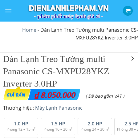
Bỏ
qua
nội
dung
Home
-
Dàn Lạnh Treo Tường multi Panasonic CS-
MXPU28YKZ Inverter 3.0HP
Dàn Lạnh Treo Tường multi
Panasonic CS-MXPU28YKZ
Inverter 3.0HP
₫
8.050.000
( Đã bao gồm VAT )
Thương hiệu:
Máy Lạnh Panasonic
1.0 HP
1.5 HP
2.0 HP
2.5 H
2
2
2
Phòng 12 – 15m
Phòng 16 – 20m
Phòng 24 – 30m
Phòng 30 –