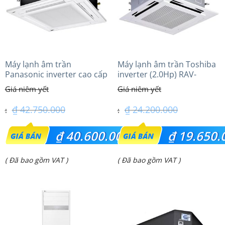
Máy lạnh âm trần
Máy lạnh âm trần Toshiba
Panasonic inverter cao cấp
inverter (2.0Hp) RAV-
(5.0Hp) S-3448PU3HA/U-
GV1801AP-V
43PRH1H5
₫
42.750.000
₫
24.200.000
Giá
Giá
₫
40.600.000
₫
19.650.
gốc
gốc
Giá
Giá
( Đã bao gồm VAT )
( Đã bao gồm VAT )
là:
là:
hiện
hiện
₫ 42.750.000.
₫ 24.200.000.
tại
tại
là:
là: