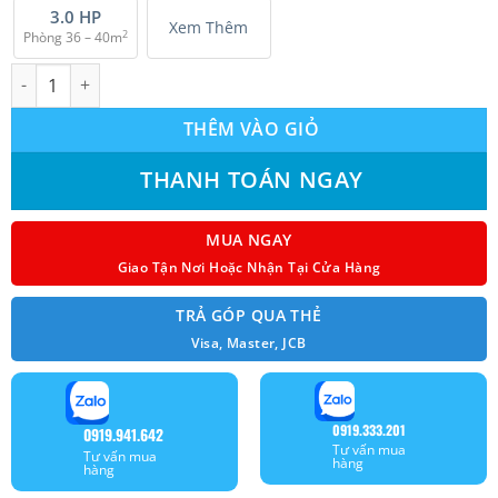
3.0 HP
Xem Thêm
2
Phòng 36 – 40m
Dàn Lạnh Treo Tường multi Panasonic CS-MXPU28YKZ Inverter 
THÊM VÀO GIỎ
THANH TOÁN NGAY
MUA NGAY
Giao Tận Nơi Hoặc Nhận Tại Cửa Hàng
TRẢ GÓP QUA THẺ
Visa, Master, JCB
0919.333.201
0919.941.642
Tư vấn mua
Tư vấn mua
hàng
hàng