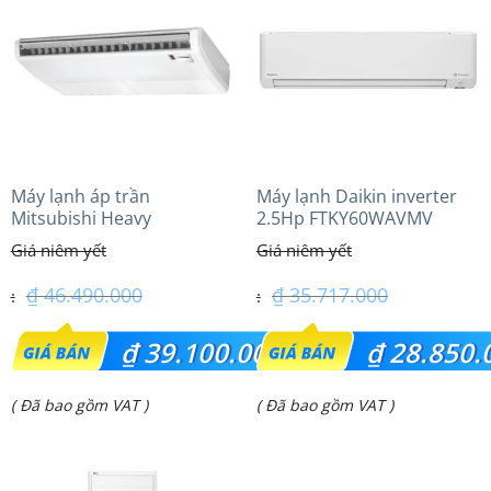
₫ 36.500.000.
₫ 22.700.000.
Máy lạnh áp trần
Máy lạnh Daikin inverter
Mitsubishi Heavy
2.5Hp FTKY60WAVMV
FDE100VG (4.0Hp) Cao cấp
– 1 Pha
₫
46.490.000
₫
35.717.000
Giá
Giá
₫
39.100.000
₫
28.850.
gốc
gốc
Giá
Giá
( Đã bao gồm VAT )
( Đã bao gồm VAT )
là:
là:
hiện
hiện
₫ 46.490.000.
₫ 35.717.000.
tại
tại