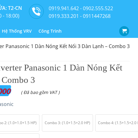
A: T2-CN
0919.941.642 - 0902.555.522
0 - 18:00)
0919.333.201 - 0911447268
Hệ Thống VRV
Công Trình
ter Panasonic 1 Dàn Nóng Kết Nối 3 Dàn Lạnh – Combo 3
nverter Panasonic 1 Dàn Nóng Kết
– Combo 3
000
( Đã bao gồm VAT )
asonic
o 2: (1.0+1.0+1.5 HP)
Combo 3: (1.0+1.5+2.0 HP)
Combo 4: (1.5+1.5+2.0