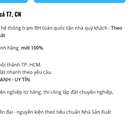
cả T7, CN
 hệ thống trạm BH toàn quốc tận nhà quý khách :
Theo
uất
ính hãng
mới 100%
.
ội thành TP. HCM.
đặt nhanh theo yêu cầu.
NH - UY TÍN.
ên nghiệp từ hãng, thi công lắp đặt chuyên nghiệp,
n đai - nguyên kiện theo tiêu chuẩn Nhà Sản Xuất