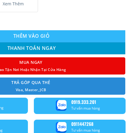
Xem Thêm
onic 1 Dàn Nóng Kết Nối 3 Dàn Lạnh – Combo 3 số lượng
THÊM VÀO GIỎ
THANH TOÁN NGAY
MUA NGAY
ao Tận Nơi Hoặc Nhận Tại Cửa Hàng
TRẢ GÓP QUA THẺ
Visa, Master, JCB
0919.333.201
ng
Tư vấn mua hàng
0911447268
ng
Tư vấn mua hàng