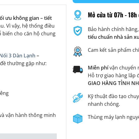
Mở cửa từ 07h - 18h 
ối ưu không gian – tiết
. Vì vậy, hệ thống điều
Bảo hành chính hãng,
ổ biến cho căn hộ chung
tiểu chuẩn nhà sản x
Cam kết sản phẩm ch
 Nối 3 Dàn Lạnh
–
 đề thường gặp như:
Miễn phí
vận chuyển n
Hỗ trợ giao hàng lắp 
GIAO HÀNG TỈNH NHA
iêng
Kỹ thuật đào tạo chuy
nhanh chóng.
 và vận hành thông minh
Thùng máy lạnh nguyê