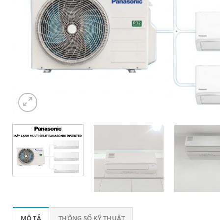
MÔ TẢ
THÔNG SỐ KỸ THUẬT