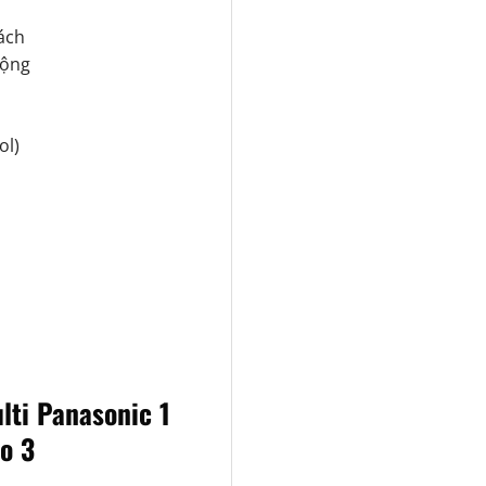
ách
rộng
ol)
lti Panasonic 1
o 3