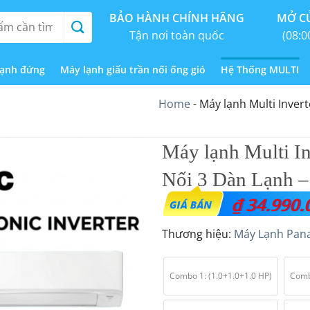
BẢO HÀNH CHÍNH HÃNG
MỞ CỬ
Tận nơi toàn quốc
(08:0
lạnh đứng
Máy lạnh giấu trần nối ống gió
Hệ Thống MULTI
Home
-
Máy lạnh Multi Inver
Máy lạnh Multi I
Nối 3 Dàn Lạnh 
₫
34.990.
Thương hiệu:
Máy Lạnh Pan
Combo 1: (1.0+1.0+1.0 HP)
Comb