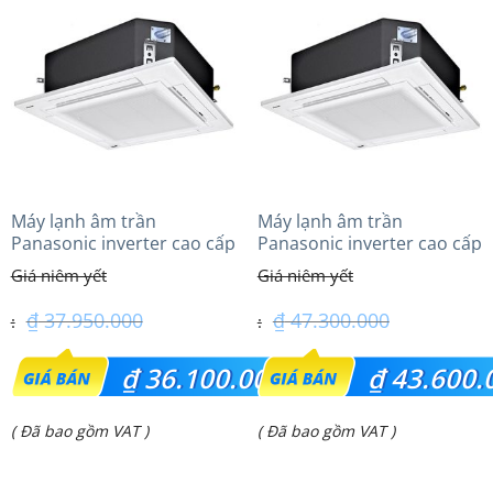
là:
là:
₫ 28.850.000.
₫ 40.600.000.
Máy lạnh âm trần
Máy lạnh âm trần
Panasonic inverter cao cấp
Panasonic inverter cao cấp
(4.0Hp) S-3448PU3HA/U-
(6.0Hp) S-3448PU3HA/U-
34PRH1H5
48PRH1H5
₫
37.950.000
₫
47.300.000
Giá
Giá
₫
36.100.000
₫
43.600.
gốc
gốc
Giá
Giá
( Đã bao gồm VAT )
( Đã bao gồm VAT )
là:
là:
hiện
hiện
₫ 37.950.000.
₫ 47.300.000.