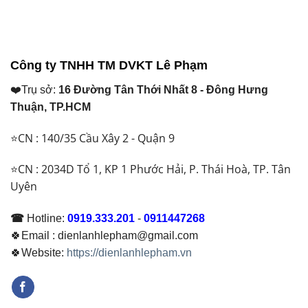
tại
tại
là:
là:
₫ 36.100.000.
₫ 43.600.000.
Công ty TNHH TM DVKT Lê Phạm
❤️Trụ sở:
16 Đường Tân Thới Nhất 8 - Đông Hưng
Thuận, TP.HCM
⭐CN : 140/35 Cầu Xây 2 - Quận 9
⭐CN : 2034D Tổ 1, KP 1 Phước Hải, P. Thái Hoà, TP. Tân
Uyên
☎
Hotline:
0919.333.201
-
0911447268
🍀Email : dienlanhlepham@gmail.com
🍀Website:
https://dienlanhlepham.vn