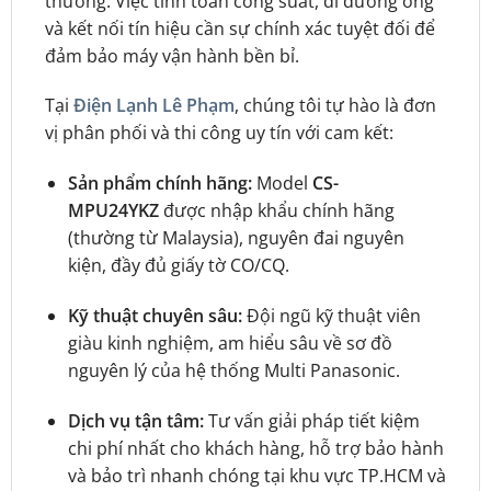
thường. Việc tính toán công suất, đi đường ống
và kết nối tín hiệu cần sự chính xác tuyệt đối để
đảm bảo máy vận hành bền bỉ.
Tại
Điện Lạnh Lê Phạm
, chúng tôi tự hào là đơn
vị phân phối và thi công uy tín với cam kết:
Sản phẩm chính hãng:
Model
CS-
MPU24YKZ
được nhập khẩu chính hãng
(thường từ Malaysia), nguyên đai nguyên
kiện, đầy đủ giấy tờ CO/CQ.
Kỹ thuật chuyên sâu:
Đội ngũ kỹ thuật viên
giàu kinh nghiệm, am hiểu sâu về sơ đồ
nguyên lý của hệ thống Multi Panasonic.
Dịch vụ tận tâm:
Tư vấn giải pháp tiết kiệm
chi phí nhất cho khách hàng, hỗ trợ bảo hành
và bảo trì nhanh chóng tại khu vực TP.HCM và