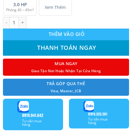
3.0 HP
Xem Thêm
2
Phòng 40 – 45m
Dàn Lạnh Treo Tường Multi Panasonic CS-MPU24YKZ Inverter 2.
THÊM VÀO GIỎ
THANH TOÁN NGAY
MUA NGAY
Giao Tận Nơi Hoặc Nhận Tại Cửa Hàng
TRẢ GÓP QUA THẺ
Visa, Master, JCB
0919.333.201
0919.941.642
Tư vấn mua
Tư vấn mua
hàng
hàng