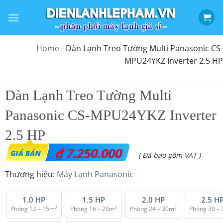
Bỏ
qua
nội
dung
Home
-
Dàn Lạnh Treo Tường Multi Panasonic CS-
MPU24YKZ Inverter 2.5 HP
Dàn Lạnh Treo Tường Multi
Panasonic CS-MPU24YKZ Inverter
2.5 HP
₫
7.250.000
( Đã bao gồm VAT )
Thương hiệu:
Máy Lạnh Panasonic
1.0 HP
1.5 HP
2.0 HP
2.5 H
2
2
2
Phòng 12 – 15m
Phòng 16 – 20m
Phòng 24 – 30m
Phòng 30 –