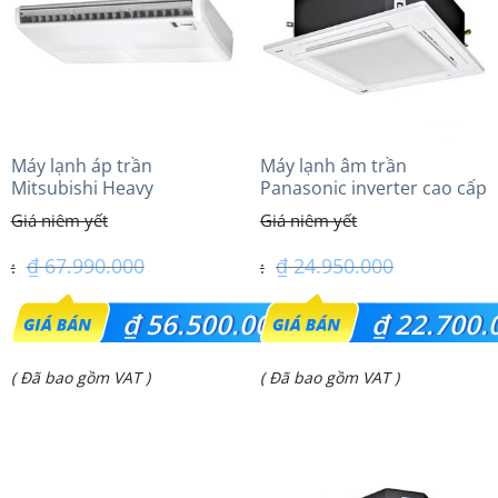
Máy lạnh áp trần
Máy lạnh âm trần
Mitsubishi Heavy
Panasonic inverter cao cấp
FDE140VG (6.0Hp) Cao cấp
(2.0 Hp) S-1821PU3HA/U-
– 1 Pha
18PRH1H5
₫
67.990.000
₫
24.950.000
Giá
Giá
₫
56.500.000
₫
22.700.
gốc
gốc
Giá
Giá
( Đã bao gồm VAT )
( Đã bao gồm VAT )
là:
là:
hiện
hiện
₫ 67.990.000.
₫ 24.950.000.
tại
tại
là:
là: