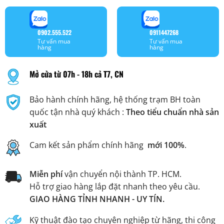
0902.555.522
0911447268
Tư vấn mua
Tư vấn mua
hàng
hàng
Mở cửa từ 07h - 18h cả T7, CN
Bảo hành chính hãng, hệ thống trạm BH toàn
quốc tận nhà quý khách :
Theo tiểu chuẩn nhà sản
xuất
Cam kết sản phẩm chính hãng
mới 100%
.
Miễn phí
vận chuyển nội thành TP. HCM.
Hỗ trợ giao hàng lắp đặt nhanh theo yêu cầu.
GIAO HÀNG TỈNH NHANH - UY TÍN.
Kỹ thuật đào tạo chuyên nghiệp từ hãng, thi công