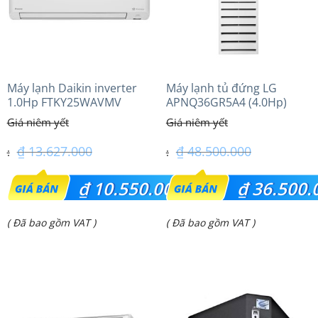
Máy lạnh Daikin inverter
Máy lạnh tủ đứng LG
1.0Hp FTKY25WAVMV
APNQ36GR5A4 (4.0Hp)
inverter
₫
13.627.000
₫
48.500.000
Giá
Giá
₫
10.550.000
₫
36.500.
gốc
gốc
Giá
Giá
( Đã bao gồm VAT )
( Đã bao gồm VAT )
là:
là:
hiện
hiện
₫ 13.627.000.
₫ 48.500.000.
tại
tại
là:
là:
₫ 10.550.000.
₫ 36.500.000.