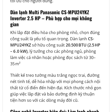
tối ưu cho người dùng.
Dàn lạnh Multi Panasonic CS-MPU24YKZ
Inverter 2.5 HP
– Phù hợp cho mọi không
gian
Khi lắp đặt điều hòa cho phòng nhỏ, chọn đúng
công suất là yếu tố quan trọng. Dàn lạnh
CS-
MPU24YKZ
sở hữu công suất
20.500 BTU (2.5 HP
– 6 .0 kW)
, lý tưởng cho các phòng ngủ, phòng
làm việc cá nhân hoặc phòng đọc sách từ 30–
35 m²
Thiết kế treo tường màu trắng ngọc trai, đường
nét tinh tế, dễ hòa nhập với mọi phong cách nội
thất từ cổ điển đến hiện đại. Kích thước nhỏ gọn
giúp việc lắp đặt và bảo dưỡng định kỳ thuận
tiện hơn so với các dòng máy đời cũ.
Công nghệ Inverter hiện đại: Làm lạnh nhanh,