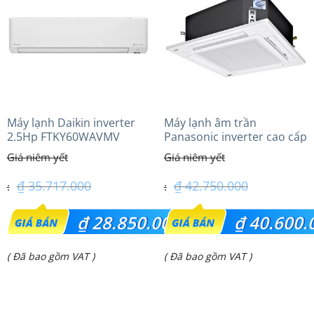
₫ 56.500.000.
₫ 22.700.000.
Máy lạnh Daikin inverter
Máy lạnh âm trần
2.5Hp FTKY60WAVMV
Panasonic inverter cao cấp
(5.0Hp) S-3448PU3HA/U-
43PRH1H5
₫
35.717.000
₫
42.750.000
Giá
Giá
₫
28.850.000
₫
40.600.
gốc
gốc
Giá
Giá
( Đã bao gồm VAT )
( Đã bao gồm VAT )
là:
là:
hiện
hiện
₫ 35.717.000.
₫ 42.750.000.
tại
tại