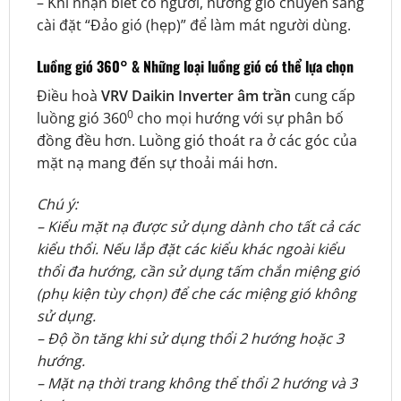
– Khi nhận biết có người, hướng gió chuyển sang
cài đặt “Đảo gió (hẹp)” để làm mát người dùng.
Luồng gió 360° & Những loại luồng gió có thể lựa chọn
Điều hoà
VRV Daikin Inverter âm trần
cung cấp
0
luồng gió 360
cho mọi hướng với sự phân bố
đồng đều hơn. Luồng gió thoát ra ở các góc của
mặt nạ mang đến sự thoải mái hơn.
Chú ý:
– Kiểu mặt nạ được sử dụng dành cho tất cả các
kiểu thổi. Nếu lắp đặt các kiểu khác ngoài kiểu
thổi đa hướng, cần sử dụng tấm chắn miệng gió
(phụ kiện tùy chọn) để che các miệng gió không
sử dụng.
– Độ ồn tăng khi sử dụng thổi 2 hướng hoặc 3
hướng.
– Mặt nạ thời trang không thể thổi 2 hướng và 3