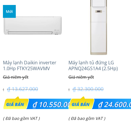
Mới
Máy lạnh Daikin inverter
Máy lạnh tủ đứng LG
1.0Hp FTKY25WAVMV
APNQ24GS1A4 (2.5Hp)
Inverter
₫
13.627.000
₫
32.300.000
Giá
Giá
₫
10.550.000
₫
24.600.
gốc
gốc
Giá
Giá
( Đã bao gồm VAT )
( Đã bao gồm VAT )
là:
là:
hiện
hiện
₫ 13.627.000.
₫ 32.300.000.