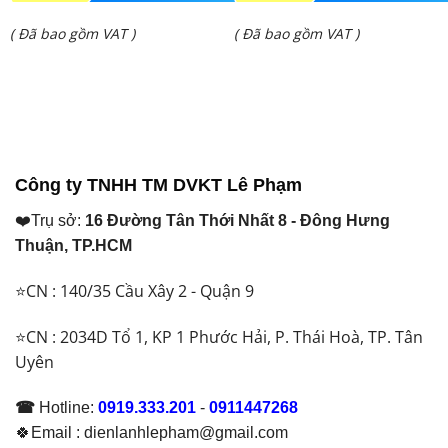
gốc
gốc
Giá
Giá
( Đã bao gồm VAT )
( Đã bao gồm VAT )
là:
là:
hiện
hiện
₫ 63.910.000.
₫ 48.500.000.
tại
tại
là:
là:
₫ 53.200.000.
₫ 36.500.000.
Công ty TNHH TM DVKT Lê Phạm
❤️Trụ sở:
16 Đường Tân Thới Nhất 8 - Đông Hưng
Thuận, TP.HCM
⭐CN : 140/35 Cầu Xây 2 - Quận 9
⭐CN : 2034D Tổ 1, KP 1 Phước Hải, P. Thái Hoà, TP. Tân
Uyên
☎
Hotline:
0919.333.201
-
0911447268
🍀Email : dienlanhlepham@gmail.com