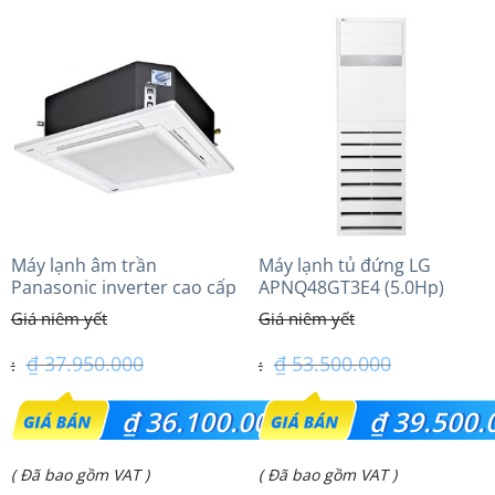
tại
tại
là:
là:
₫ 10.550.000.
₫ 24.600.000.
Máy lạnh âm trần
Máy lạnh tủ đứng LG
Panasonic inverter cao cấp
APNQ48GT3E4 (5.0Hp)
(4.0Hp) S-3448PU3HA/U-
Inverter
34PRH1H5
₫
37.950.000
₫
53.500.000
Giá
Giá
₫
36.100.000
₫
39.500.
gốc
gốc
Giá
Giá
( Đã bao gồm VAT )
( Đã bao gồm VAT )
là:
là: