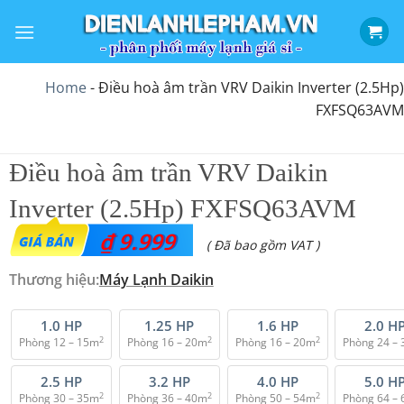
Bỏ
qua
nội
dung
Home
-
Điều hoà âm trần VRV Daikin Inverter (2.5Hp)
FXFSQ63AVM
Điều hoà âm trần VRV Daikin
Inverter (2.5Hp) FXFSQ63AVM
₫
9.999
( Đã bao gồm VAT )
Thương hiệu:
Máy Lạnh Daikin
1.0 HP
1.25 HP
1.6 HP
2.0 H
2
2
2
Phòng 12 – 15m
Phòng 16 – 20m
Phòng 16 – 20m
Phòng 24 –
2.5 HP
3.2 HP
4.0 HP
5.0 H
2
2
2
Phòng 30 – 35m
Phòng 36 – 40m
Phòng 50 – 54m
Phòng 64 –