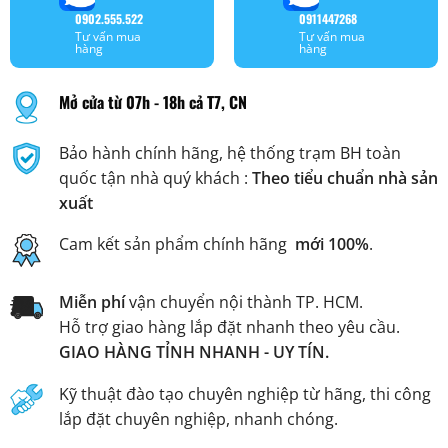
0902.555.522
0911447268
Tư vấn mua
Tư vấn mua
hàng
hàng
Mở cửa từ 07h - 18h cả T7, CN
Bảo hành chính hãng, hệ thống trạm BH toàn
quốc tận nhà quý khách :
Theo tiểu chuẩn nhà sản
xuất
Cam kết sản phẩm chính hãng
mới 100%
.
Miễn phí
vận chuyển nội thành TP. HCM.
Hỗ trợ giao hàng lắp đặt nhanh theo yêu cầu.
GIAO HÀNG TỈNH NHANH - UY TÍN.
Kỹ thuật đào tạo chuyên nghiệp từ hãng, thi công
lắp đặt chuyên nghiệp, nhanh chóng.