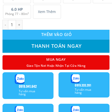
6.0 HP
Xem Thêm
2
Phòng 77 – 80m
Điều hoà âm trần VRV Daikin Inverter (2.5Hp) FXFSQ63AVM số l
THÊM VÀO GIỎ
THANH TOÁN NGAY
MUA NGAY
Giao Tận Nơi Hoặc Nhận Tại Cửa Hàng
0919.333.201
0919.941.642
Tư vấn mua
Tư vấn mua
hàng
hàng