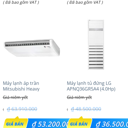
Giá
Giá
( Đã bao gồm VAT )
( Đã bao gồm VAT )
là:
là:
hiện
hiện
₫ 7.500.000.
₫ 47.300.000.
tại
tại
là:
là:
₫ 6.850.000.
₫ 43.600.000.
Máy lạnh áp trần
Máy lạnh tủ đứng LG
Mitsubishi Heavy
APNQ36GR5A4 (4.0Hp)
FDE125VG (5.0Hp) Cao cấp
inverter
– 1 Pha
₫
63.910.000
₫
48.500.000
Giá
Giá
₫
53.200.000
₫
36.500.