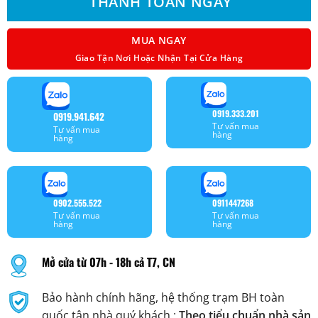
THANH TOÁN NGAY
MUA NGAY
Giao Tận Nơi Hoặc Nhận Tại Cửa Hàng
0919.333.201
0919.941.642
Tư vấn mua
Tư vấn mua
hàng
hàng
0902.555.522
0911447268
Tư vấn mua
Tư vấn mua
hàng
hàng
Mở cửa từ 07h - 18h cả T7, CN
Bảo hành chính hãng, hệ thống trạm BH toàn
quốc tận nhà quý khách :
Theo tiểu chuẩn nhà sản