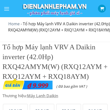
Bỏ
qua
nội
dung
Home
-
Tổ hợp Máy lạnh VRV A Daikin inverter (42.0Hp)
RXQ42AMYM(W) (RXQ12AYM + RXQ12AYM + RXQ18AYM)
Tổ hợp Máy lạnh VRV A Daikin
inverter (42.0Hp)
RXQ42AMYM(W) (RXQ12AYM +
RXQ12AYM + RXQ18AYM)
₫
9.999
( Đã bao gồm VAT )
Thương hiệu:
Máy Lạnh Daikin