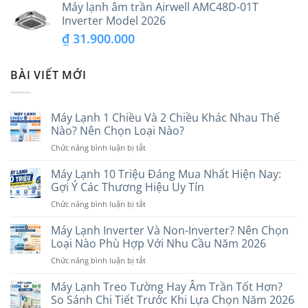
Máy lạnh âm trần Airwell AMC48D-01T
Inverter Model 2026
₫
31.900.000
BÀI VIẾT MỚI
Máy Lạnh 1 Chiều Và 2 Chiều Khác Nhau Thế
Nào? Nên Chọn Loại Nào?
ở
Chức năng bình luận bị tắt
Máy
Lạnh
Máy Lạnh 10 Triệu Đáng Mua Nhất Hiện Nay:
1
Gợi Ý Các Thương Hiệu Uy Tín
Chiều
ở
Chức năng bình luận bị tắt
Và
Máy
2
Lạnh
Máy Lạnh Inverter Và Non-Inverter? Nên Chọn
Chiều
10
Khác
Loại Nào Phù Hợp Với Nhu Cầu Năm 2026
Triệu
Nhau
ở
Chức năng bình luận bị tắt
Đáng
Thế
Máy
Mua
Nào?
Lạnh
Máy Lạnh Treo Tường Hay Âm Trần Tốt Hơn?
Nhất
Nên
Inverter
Hiện
So Sánh Chi Tiết Trước Khi Lựa Chọn Năm 2026
Chọn
Và