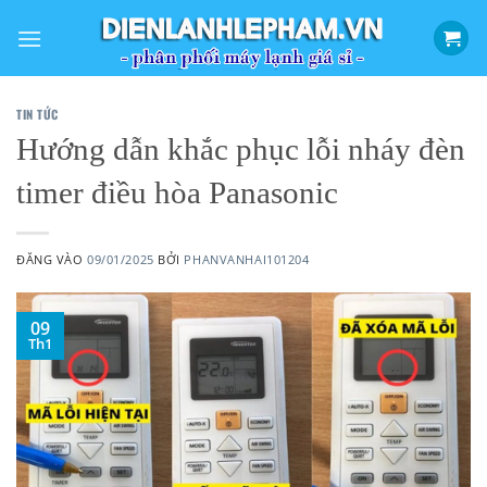
Bỏ
qua
nội
dung
TIN TỨC
Hướng dẫn khắc phục lỗi nháy đèn
timer điều hòa Panasonic
ĐĂNG VÀO
09/01/2025
BỞI
PHANVANHAI101204
09
Th1