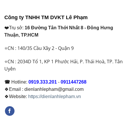
Lan
Thay
Loại
Và
Để
Nào?
Ống
Đảm
Công ty TNHH TM DVKT Lê Phạm
Đồng
Bảo
Việt
Hoạt
❤️Trụ sở:
16 Đường Tân Thới Nhất 8 - Đông Hưng
Nam
Động
Khác
Ổn
Thuận, TP.HCM
Nhau
Định
Thế
⭐CN : 140/35 Cầu Xây 2 - Quận 9
Nào?
Nên
Chọn
⭐CN : 2034D Tổ 1, KP 1 Phước Hải, P. Thái Hoà, TP. Tân
Loại
Uyên
Nào
Năm
2026
☎
Hotline:
0919.333.201
-
0911447268
🍀Email : dienlanhlepham@gmail.com
🍀Website:
https://dienlanhlepham.vn