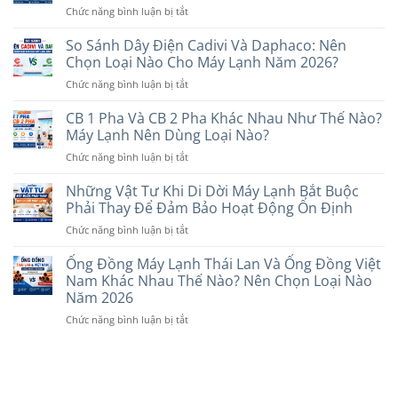
Nay:
Loại
ở
Chức năng bình luận bị tắt
Non-
Gợi
Nào?
Máy
Inverter?
Ý
Lạnh
So Sánh Dây Điện Cadivi Và Daphaco: Nên
Nên
Các
Treo
Chọn
Chọn Loại Nào Cho Máy Lạnh Năm 2026?
Thương
Tường
Loại
Hiệu
ở
Chức năng bình luận bị tắt
Hay
Nào
Uy
So
Âm
Phù
Tín
Sánh
CB 1 Pha Và CB 2 Pha Khác Nhau Như Thế Nào?
Trần
Hợp
Dây
Tốt
Máy Lạnh Nên Dùng Loại Nào?
Với
Điện
Hơn?
Nhu
ở
Chức năng bình luận bị tắt
Cadivi
So
Cầu
CB
Và
Sánh
Năm
1
Những Vật Tư Khi Di Dời Máy Lạnh Bắt Buộc
Daphaco:
Chi
2026
Pha
Nên
Phải Thay Để Đảm Bảo Hoạt Động Ổn Định
Tiết
Và
Chọn
Trước
ở
Chức năng bình luận bị tắt
CB
Loại
Khi
Những
2
Nào
Lựa
Vật
Ống Đồng Máy Lạnh Thái Lan Và Ống Đồng Việt
Pha
Cho
Chọn
Tư
Khác
Nam Khác Nhau Thế Nào? Nên Chọn Loại Nào
Máy
Năm
Khi
Nhau
Năm 2026
Lạnh
2026
Di
Như
Năm
ở
Chức năng bình luận bị tắt
Dời
Thế
2026?
Ống
Máy
Nào?
Đồng
Lạnh
Máy
Máy
Bắt
Lạnh
Lạnh
Buộc
Nên
Thái
Phải
Dùng