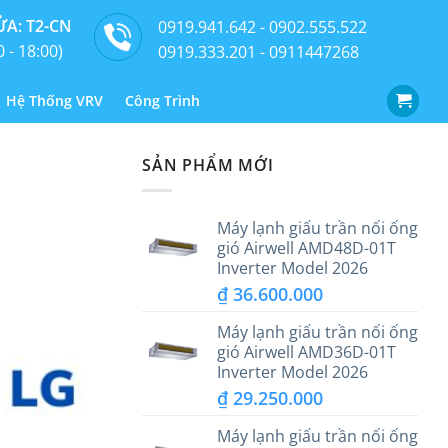
A: T2-CN
0919.941.642 - 0902.555.522
0 - 18:00)
0919.333.201 - 0911447268
Hệ Thống VRV
Công Trình
SẢN PHẨM MỚI
Máy lạnh giấu trần nối ống
gió Airwell AMD48D-01T
Inverter Model 2026
₫
36.600.000
Máy lạnh giấu trần nối ống
gió Airwell AMD36D-01T
Inverter Model 2026
₫
29.250.000
Máy lạnh giấu trần nối ống