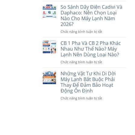
Máy
Tín
Loại
Lạnh
So Sánh Dây Điện Cadivi Và
Nào
Treo
Daphaco: Nên Chọn Loại
Phù
Tường
Nào Cho Máy Lạnh Năm
Hợp
Hay
2026?
Với
Âm
Nhu
Trần
ở
Chức năng bình luận bị tắt
Cầu
Tốt
So
Năm
Hơn?
Sánh
CB 1 Pha Và CB 2 Pha Khác
2026
So
Dây
Nhau Như Thế Nào? Máy
Sánh
Điện
Lạnh Nên Dùng Loại Nào?
Chi
Cadivi
Tiết
ở
Chức năng bình luận bị tắt
Và
Trước
CB
Daphaco:
Khi
1
Nên
Những Vật Tư Khi Di Dời
Lựa
Pha
Chọn
Máy Lạnh Bắt Buộc Phải
Chọn
Và
Loại
Thay Để Đảm Bảo Hoạt
Năm
CB
Nào
Động Ổn Định
2026
2
Cho
Pha
Máy
ở
Chức năng bình luận bị tắt
Khác
Lạnh
Những
Nhau
Năm
Vật
Như
2026?
Tư
Thế
Khi
Nào?
Di
Máy
Dời
Lạnh
Máy