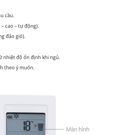
u cầu.
 – cao – tự động).
g đảo gió).
iữ nhiệt độ ổn định khi ngủ.
ạnh theo ý muốn.