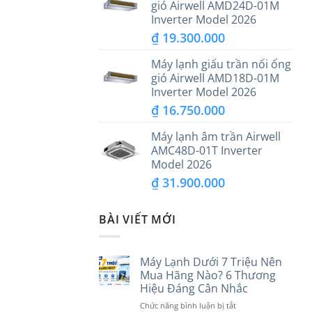
gió Airwell AMD24D-01M
Inverter Model 2026
₫
19.300.000
Máy lạnh giấu trần nối ống
gió Airwell AMD18D-01M
Inverter Model 2026
₫
16.750.000
Máy lạnh âm trần Airwell
AMC48D-01T Inverter
Model 2026
₫
31.900.000
BÀI VIẾT MỚI
Máy Lạnh Dưới 7 Triệu Nên
Mua Hãng Nào? 6 Thương
Hiệu Đáng Cân Nhắc
ở
Chức năng bình luận bị tắt