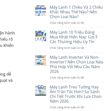
Máy
Lạnh
Máy Lạnh 1 Chiều Và 2 Chiều
Dưới
Khác Nhau Thế Nào? Nên
7
Chọn Loại Nào?
Triệu
ở
Chức năng bình luận bị tắt
Nên
Máy
Mua
Lạnh
Hãng
Máy Lạnh 10 Triệu Đáng
vận hành
1
Nào?
Mua Nhất Hiện Nay: Gợi Ý
hiểu rõ
Chiều
6
Các Thương Hiệu Uy Tín
Và
Thương
ều khiển
ở
Chức năng bình luận bị tắt
2
Hiệu
Máy
Chiều
Đáng
Lạnh
Khác
Máy Lạnh Inverter Và Non-
Cân
10
Nhau
Nhắc
Inverter? Nên Chọn Loại Nào
Triệu
Thế
Phù Hợp Với Nhu Cầu Năm
Đáng
Nào?
2026
Mua
Nên
ăng dễ
Nhất
Chọn
ở
Chức năng bình luận bị tắt
quạt và
Hiện
Loại
Máy
Nay:
Nào?
Lạnh
Máy Lạnh Treo Tường Hay
Gợi
Inverter
Âm Trần Tốt Hơn? So Sánh
Ý
Và
Chi Tiết Trước Khi Lựa Chọn
Các
Non-
Năm 2026
Thương
Inverter?
Hiệu
Nên
ở
Chức năng bình luận bị tắt
Uy
Chọn