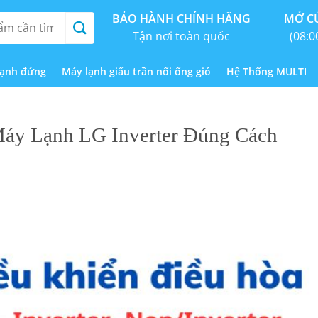
BẢO HÀNH CHÍNH HÃNG
MỞ CỬ
Tận nơi toàn quốc
(08:0
lạnh đứng
Máy lạnh giấu trần nối ống gió
Hệ Thống MULTI
áy Lạnh LG Inverter Đúng Cách