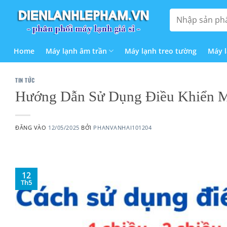
Bỏ
Tìm
qua
kiếm:
nội
dung
Home
Máy lạnh âm trần
Máy lạnh treo tường
Máy 
TIN TỨC
Hướng Dẫn Sử Dụng Điều Khiển M
ĐĂNG VÀO
12/05/2025
BỞI
PHANVANHAI101204
12
Th5