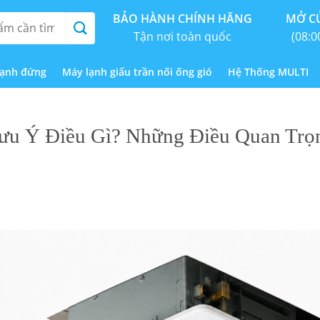
BẢO HÀNH CHÍNH HÃNG
MỞ CỬ
Tận nơi toàn quốc
(08:0
lạnh đứng
Máy lạnh giấu trần nối ống gió
Hệ Thống MULTI
ưu Ý Điều Gì? Những Điều Quan Trọ