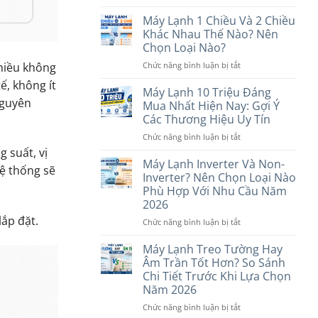
Máy
Lạnh
Máy Lạnh 1 Chiều Và 2 Chiều
Dưới
Khác Nhau Thế Nào? Nên
7
Chọn Loại Nào?
Triệu
ở
hiều không
Chức năng bình luận bị tắt
Nên
Máy
Mua
ế, không ít
Lạnh
Hãng
Máy Lạnh 10 Triệu Đáng
nguyên
1
Nào?
Mua Nhất Hiện Nay: Gợi Ý
Chiều
6
Các Thương Hiệu Uy Tín
Và
Thương
ở
Chức năng bình luận bị tắt
2
Hiệu
Máy
Chiều
Đáng
 suất, vị
Lạnh
Khác
Máy Lạnh Inverter Và Non-
Cân
hệ thống sẽ
10
Nhau
Nhắc
Inverter? Nên Chọn Loại Nào
Triệu
Thế
Phù Hợp Với Nhu Cầu Năm
Đáng
Nào?
2026
Mua
Nên
lắp đặt.
Nhất
Chọn
ở
Chức năng bình luận bị tắt
Hiện
Loại
Máy
Nay:
Nào?
Lạnh
Máy Lạnh Treo Tường Hay
Gợi
Inverter
Âm Trần Tốt Hơn? So Sánh
Ý
Và
Chi Tiết Trước Khi Lựa Chọn
Các
Non-
Năm 2026
Thương
Inverter?
Hiệu
Nên
ở
Chức năng bình luận bị tắt
Uy
Chọn