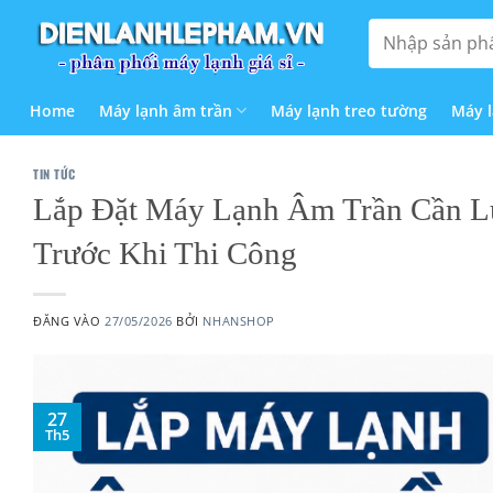
Bỏ
Tìm
qua
kiếm:
nội
dung
Home
Máy lạnh âm trần
Máy lạnh treo tường
Máy 
TIN TỨC
Lắp Đặt Máy Lạnh Âm Trần Cần L
Trước Khi Thi Công
ĐĂNG VÀO
27/05/2026
BỞI
NHANSHOP
27
Th5