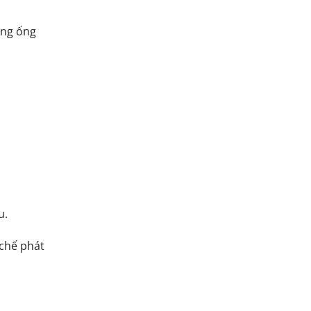
ờng ống
u.
 chế phát