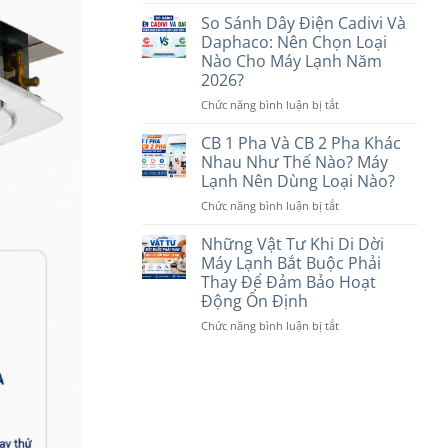
Máy
Tín
Loại
Lạnh
So Sánh Dây Điện Cadivi Và
Nào
Treo
Daphaco: Nên Chọn Loại
Phù
Tường
Nào Cho Máy Lạnh Năm
Hợp
Hay
2026?
Với
Âm
Nhu
Trần
ở
Chức năng bình luận bị tắt
Cầu
Tốt
So
Năm
Hơn?
Sánh
CB 1 Pha Và CB 2 Pha Khác
2026
So
Dây
Nhau Như Thế Nào? Máy
Sánh
Điện
Lạnh Nên Dùng Loại Nào?
Chi
Cadivi
Tiết
ở
Chức năng bình luận bị tắt
Và
Trước
CB
Daphaco:
Khi
1
Nên
Những Vật Tư Khi Di Dời
Lựa
Pha
Chọn
Máy Lạnh Bắt Buộc Phải
Chọn
Và
Loại
Thay Để Đảm Bảo Hoạt
Năm
CB
Nào
Động Ổn Định
2026
2
Cho
Pha
Máy
ở
Chức năng bình luận bị tắt
Khác
Lạnh
Những
Nhau
Năm
Vật
Như
2026?
Tư
Thế
Khi
Nào?
Di
Máy
Dời
Lạnh
Máy