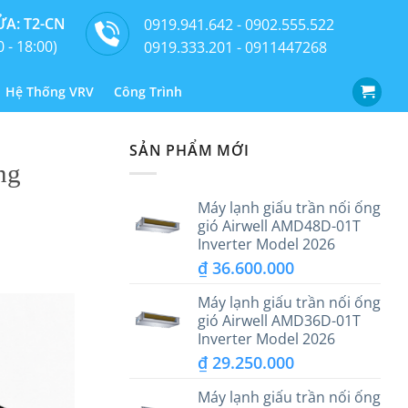
A: T2-CN
0919.941.642 - 0902.555.522
0 - 18:00)
0919.333.201 - 0911447268
Hệ Thống VRV
Công Trình
SẢN PHẨM MỚI
ng
Máy lạnh giấu trần nối ống
gió Airwell AMD48D-01T
Inverter Model 2026
₫
36.600.000
Máy lạnh giấu trần nối ống
gió Airwell AMD36D-01T
Inverter Model 2026
₫
29.250.000
Máy lạnh giấu trần nối ống