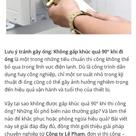
Lưu ý tránh gãy ống: Không gấp khúc quá 90° khi đi
ống
là một trong những tiêu chuẩn thi công không thể
bỏ qua trong lĩnh vực điện lạnh. Dù là công trình dân
dụng hay công nghiệp, chỉ một sơ suất nhỏ trong kỹ
thuật đi ống cũng có thể gây ảnh hưởng nghiêm trọng
đến hiệu quả vận hành và tuổi thọ của thiết bị.
Vậy tại sao không được gấp khúc quá 90° khi thi công
ống? Những lỗi phổ biến nào thường gặp? Và làm thế
nào để khắc phục hoặc phòng ngừa hiệu quả? Bài viết
này sẽ giải đáp đầy đủ, đồng thời giới thiệu giải pháp
chuyên nghiệp từ
Công ty Lê Phạm
, đơn vị thi công –