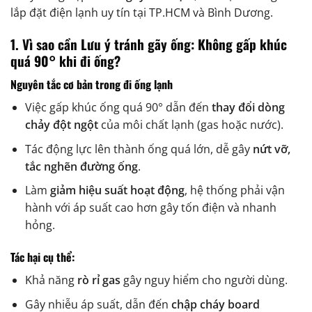
lắp đặt điện lạnh uy tín tại TP.HCM và Bình Dương.
1. Vì sao cần Lưu ý tránh gãy ống: Không gấp khúc
quá 90° khi đi ống?
Nguyên tắc cơ bản trong đi ống lạnh
Việc gấp khúc ống quá 90° dẫn đến
thay đổi dòng
chảy đột ngột
của môi chất lạnh (gas hoặc nước).
Tác động lực lên thành ống quá lớn, dễ gây
nứt vỡ,
tắc nghẽn đường ống
.
Làm
giảm hiệu suất hoạt động
, hệ thống phải vận
hành với áp suất cao hơn gây tốn điện và nhanh
hỏng.
Tác hại cụ thể:
Khả năng
rò rỉ gas
gây nguy hiểm cho người dùng.
Gây nhiễu áp suất, dẫn đến
chập cháy board