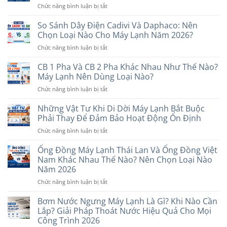
ở
Chức năng bình luận bị tắt
Non-
Gợi
Máy
Inverter?
Ý
Lạnh
So Sánh Dây Điện Cadivi Và Daphaco: Nên
Nên
Các
Treo
Chọn
Chọn Loại Nào Cho Máy Lạnh Năm 2026?
Thương
Tường
Loại
Hiệu
ở
Chức năng bình luận bị tắt
Hay
Nào
Uy
So
Âm
Phù
Tín
Sánh
CB 1 Pha Và CB 2 Pha Khác Nhau Như Thế Nào?
Trần
Hợp
Dây
Tốt
Máy Lạnh Nên Dùng Loại Nào?
Với
Điện
Hơn?
Nhu
ở
Chức năng bình luận bị tắt
Cadivi
So
Cầu
CB
Và
Sánh
Năm
1
Những Vật Tư Khi Di Dời Máy Lạnh Bắt Buộc
Daphaco:
Chi
2026
Pha
Nên
Phải Thay Để Đảm Bảo Hoạt Động Ổn Định
Tiết
Và
Chọn
Trước
ở
Chức năng bình luận bị tắt
CB
Loại
Khi
Những
2
Nào
Lựa
Vật
Ống Đồng Máy Lạnh Thái Lan Và Ống Đồng Việt
Pha
Cho
Chọn
Tư
Khác
Nam Khác Nhau Thế Nào? Nên Chọn Loại Nào
Máy
Năm
Khi
Nhau
Năm 2026
Lạnh
2026
Di
Như
Năm
ở
Chức năng bình luận bị tắt
Dời
Thế
2026?
Ống
Máy
Nào?
Đồng
Lạnh
Bơm Nước Ngưng Máy Lạnh Là Gì? Khi Nào Cần
Máy
Máy
Bắt
Lắp? Giải Pháp Thoát Nước Hiệu Quả Cho Mọi
Lạnh
Lạnh
Buộc
Nên
Công Trình 2026
Thái
Phải
Dùng