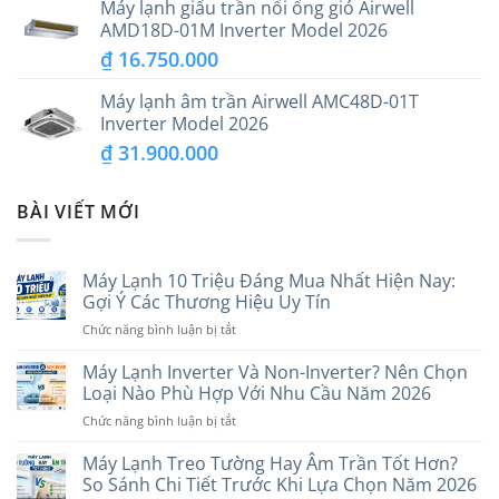
Máy lạnh giấu trần nối ống gió Airwell
AMD18D-01M Inverter Model 2026
₫
16.750.000
Máy lạnh âm trần Airwell AMC48D-01T
Inverter Model 2026
₫
31.900.000
BÀI VIẾT MỚI
Máy Lạnh 10 Triệu Đáng Mua Nhất Hiện Nay:
Gợi Ý Các Thương Hiệu Uy Tín
ở
Chức năng bình luận bị tắt
Máy
Lạnh
Máy Lạnh Inverter Và Non-Inverter? Nên Chọn
10
Loại Nào Phù Hợp Với Nhu Cầu Năm 2026
Triệu
ở
Chức năng bình luận bị tắt
Đáng
Máy
Mua
Lạnh
Máy Lạnh Treo Tường Hay Âm Trần Tốt Hơn?
Nhất
Inverter
Hiện
So Sánh Chi Tiết Trước Khi Lựa Chọn Năm 2026
Và
Nay: