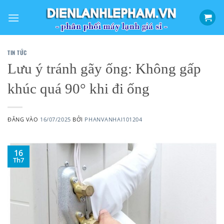
Bỏ
qua
nội
dung
TIN TỨC
Lưu ý tránh gãy ống: Không gấp
khúc quá 90° khi đi ống
ĐĂNG VÀO
16/07/2025
BỞI
PHANVANHAI101204
16
Th7