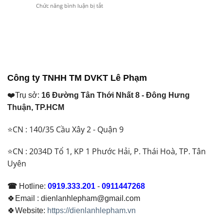
ở
Chức năng bình luận bị tắt
Lan
Thay
Loại
Bơm
Và
Để
Nào?
Nước
Ống
Đảm
Ngưng
Đồng
Bảo
Máy
Việt
Hoạt
Lạnh
Nam
Động
Là
Khác
Ổn
Gì?
Nhau
Định
Khi
Thế
Công ty TNHH TM DVKT Lê Phạm
Nào
Nào?
Cần
Nên
❤️Trụ sở:
16 Đường Tân Thới Nhất 8 - Đông Hưng
Lắp?
Chọn
Giải
Loại
Thuận, TP.HCM
Pháp
Nào
Thoát
Năm
⭐CN : 140/35 Cầu Xây 2 - Quận 9
Nước
2026
Hiệu
Quả
⭐CN : 2034D Tổ 1, KP 1 Phước Hải, P. Thái Hoà, TP. Tân
Cho
Uyên
Mọi
Công
Trình
☎
Hotline:
0919.333.201
-
0911447268
2026
🍀Email : dienlanhlepham@gmail.com
🍀Website:
https://dienlanhlepham.vn