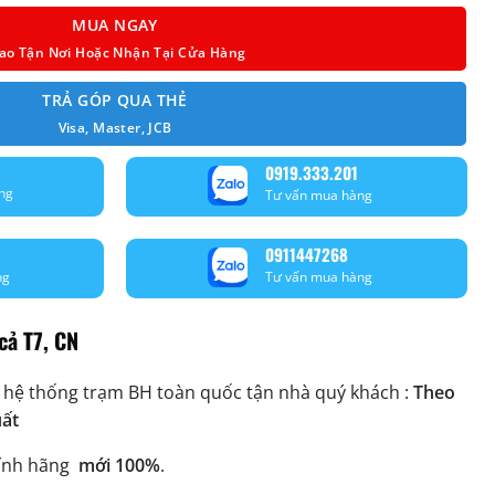
MUA NGAY
ao Tận Nơi Hoặc Nhận Tại Cửa Hàng
TRẢ GÓP QUA THẺ
Visa, Master, JCB
0919.333.201
ng
Tư vấn mua hàng
0911447268
ng
Tư vấn mua hàng
cả T7, CN
 hệ thống trạm BH toàn quốc tận nhà quý khách :
Theo
uất
ính hãng
mới 100%
.