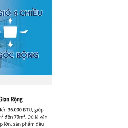
Gian Rộng
 đến
36.000 BTU
, giúp
² đến 70m²
. Dù là văn
p lớn, sản phẩm đều