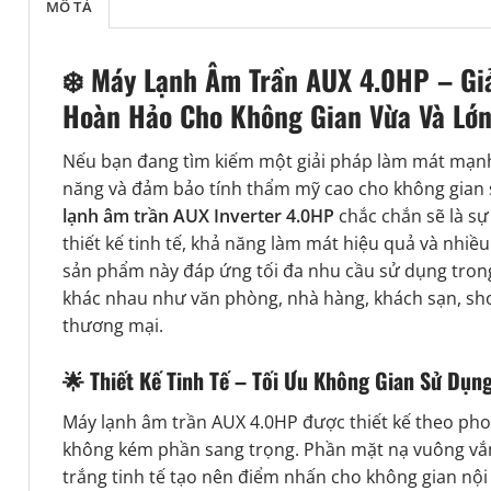
MÔ TẢ
❄️ Máy Lạnh Âm Trần AUX 4.0HP – Gi
Hoàn Hảo Cho Không Gian Vừa Và Lớ
Nếu bạn đang tìm kiếm một giải pháp làm mát mạnh 
năng và đảm bảo tính thẩm mỹ cao cho không gian 
lạnh âm trần AUX Inverter 4.0HP
chắc chắn sẽ là sự 
thiết kế tinh tế, khả năng làm mát hiệu quả và nhiề
sản phẩm này đáp ứng tối đa nhu cầu sử dụng trong
khác nhau như văn phòng, nhà hàng, khách sạn, s
thương mại.
🌟
Thiết Kế Tinh Tế – Tối Ưu Không Gian Sử Dụn
Máy lạnh âm trần AUX 4.0HP được thiết kế theo pho
không kém phần sang trọng. Phần mặt nạ vuông vắ
trắng tinh tế tạo nên điểm nhấn cho không gian nội 