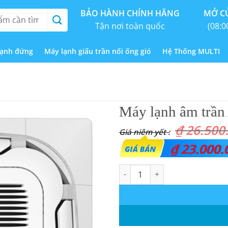
BẢO HÀNH CHÍNH HÃNG
MỞ CỬ
Tận nơi toàn quốc
(08:0
lạnh đứng
Máy lạnh giấu trần nối ống gió
Hệ Thống MULTI
Máy lạnh âm trầ
₫
26.500
Giá
₫
23.000.
gốc
Máy lạnh âm trần AUX 4.0HP s
là:
₫ 26.500.000.