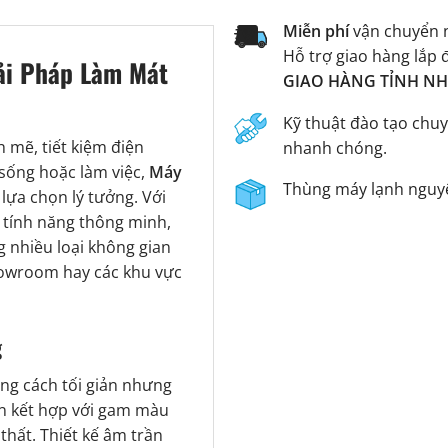
Miễn phí
vận chuyển n
Hỗ trợ giao hàng lắp 
ải Pháp Làm Mát
GIAO HÀNG TỈNH NHA
n
Kỹ thuật đào tạo chuy
mẽ, tiết kiệm điện
nhanh chóng.
sống hoặc làm việc,
Máy
Thùng máy lạnh nguyê
lựa chọn lý tưởng. Với
u tính năng thông minh,
 nhiều loại không gian
howroom hay các khu vực
g
ng cách tối giản nhưng
n kết hợp với gam màu
thất. Thiết kế âm trần