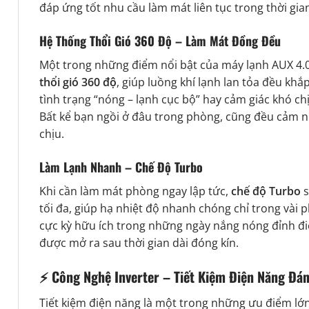
đáp ứng tốt nhu cầu làm mát liên tục trong thời gian
Hệ Thống Thổi Gió 360 Độ – Làm Mát Đồng Đều
Một trong những điểm nổi bật của máy lạnh AUX 4.
thổi gió 360 độ
, giúp luồng khí lạnh lan tỏa đều kh
tình trạng “nóng – lạnh cục bộ” hay cảm giác khó chịu 
Bất kể bạn ngồi ở đâu trong phòng, cũng đều cảm 
chịu.
Làm Lạnh Nhanh – Chế Độ Turbo
Khi cần làm mát phòng ngay lập tức,
chế độ Turbo
s
tối đa, giúp hạ nhiệt độ nhanh chóng chỉ trong vài p
cực kỳ hữu ích trong những ngày nắng nóng đỉnh đ
được mở ra sau thời gian dài đóng kín.
⚡
Công Nghệ Inverter – Tiết Kiệm Điện Năng Đá
Tiết kiệm điện năng là một trong những ưu điểm lớ