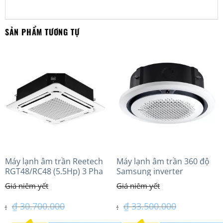
SẢN PHẨM TƯƠNG TỰ
Máy lạnh âm trần Reetech
Máy lạnh âm trần 360 độ
RGT48/RC48 (5.5Hp) 3 Pha
Samsung inverter
AC071TN4PKC/EA (3.0Hp)
₫
30.700.000
₫
33.500.000