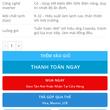
Công nghệ
Có – Giúp tiết kiệm đến 50% điện năng, duy
Inverter
trì nhiệt độ ổn định.
Môi chất lạnh
R-32 – Hiệu suất làm lạnh cao, thân thiện
(Gas)
với môi trường.
Tuần hoàn 360° với hiệu ứng Coanda, tránh
Luồng gió
gió lùa trực tiếp, làm mát đồng đều.
Máy Lạnh Âm Trần Daikin FCTF71AVM/RZF71DVM + BRC1H63K / 
THÊM VÀO GIỎ
THANH TOÁN NGAY
MUA NGAY
Giao Tận Nơi Hoặc Nhận Tại Cửa Hàng
TRẢ GÓP QUA THẺ
Visa, Master, JCB