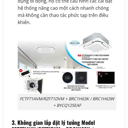
dụng di động, họ có thể cấu hình các cài đặt
hệ thống nâng cao một cách nhanh chóng
mà không cần thao tác phức tạp trên điều
khiển.
FCTF71AVM/RZF71DVM + BRC1H63K / BRC1H63W
+ BYCQ125EAF
3. Không gian lắp đặt lý tưởng Model