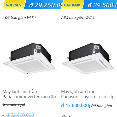
Giá
Giá
₫
29.250.000
₫
29.500.
gốc
gốc
Giá
Giá
( Đã bao gồm VAT )
( Đã bao gồm VAT )
là:
là:
hiện
hiện
₫ 30.700.000.
₫ 33.500.000.
tại
tại
là:
là:
₫ 29.250.000.
₫ 29.500.000.
Máy lạnh âm trần
Máy lạnh âm trần
Panasonic inverter cao cấp
Panasonic inverter cao cấp
(5.0Hp) S-3448PU3HA/U-
(6.0Hp) S-3448PU3HA/U-
₫
43.600.000
( Đã bao gồm
43PRH1H8 – 3 Pha
48PRH1H8 – 3 Pha
₫
52.000.000
VAT )