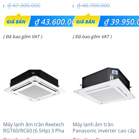
₫
47.300.000
₫
48.700.000
Giá
Giá
₫
43.600.000
₫
39.950.
gốc
gốc
Giá
Giá
( Đã bao gồm VAT )
( Đã bao gồm VAT )
là:
là:
hiện
hiện
₫ 47.300.000.
₫ 48.700.000.
tại
tại
là:
là:
₫ 43.600.000.
₫ 39.950.000.
Máy lạnh âm trần Reetech
Máy lạnh âm trần
RGT60/RC60 (6.5Hp) 3 Pha
Panasonic inverter cao cấp
(4.0Hp) S-3448PU3HA/U-