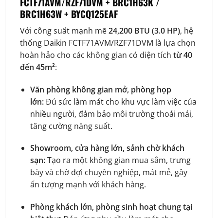
FCTF71AVM/RZF71DVM + BRC1H63K /
BRC1H63W + BYCQ125EAF
Với công suất mạnh mẽ
24,200 BTU (3.0 HP)
, hệ
thống Daikin FCTF71AVM/RZF71DVM là lựa chọn
hoàn hảo cho các không gian có diện tích
từ 40
đến 45m²
:
Văn phòng không gian mở, phòng họp
lớn:
Đủ sức làm mát cho khu vực làm việc của
nhiều người, đảm bảo môi trường thoải mái,
tăng cường năng suất.
Showroom, cửa hàng lớn, sảnh chờ khách
sạn:
Tạo ra một không gian mua sắm, trưng
bày và chờ đợi chuyên nghiệp, mát mẻ, gây
ấn tượng mạnh với khách hàng.
Phòng khách lớn, phòng sinh hoạt chung tại