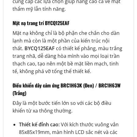
cung cấp các lựa chọn giúp nâng cao cả về mặt
thẩm mỹ lẫn tính năng.
Mặt nạ trang trí BYCQ125EAF
Mặt nạ không chỉ là bộ phận che chắn cho dàn
lạnh mà còn là một phần của kiến trúc nội
thất.
BYCQ125EAF
có thiết kế phẳng, màu trắng
trang nhã, dễ dàng hòa mình vào mọi loại trần
thạch cao, tạo nên một bề mặt liền mạch, tinh
tế, không phá vỡ tổng thể thiết kế.
Điều khiển dây cảm ứng BRC1H63K (Đen) / BRC1H63W
(Trắng)
Đây là một bước tiến lớn so với các bộ điều
khiển từ xa thông thường.
Thiết kế đỉnh cao:
Với kích thước vuông vắn
85x85x19mm, màn hình LCD sắc nét và các