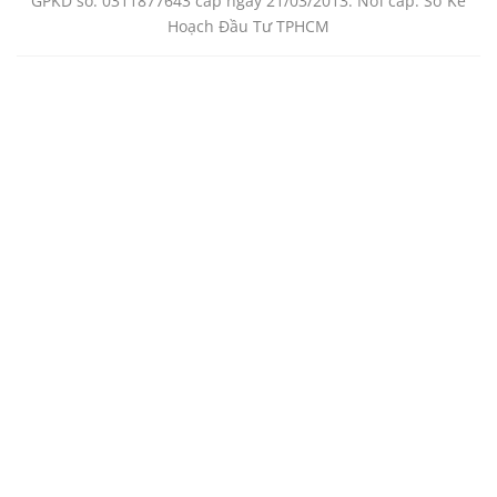
GPKD số: 0311877643 cấp ngày 21/03/2013. Nơi cấp: Sở Kế
Hoạch Đầu Tư TPHCM