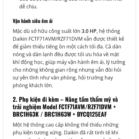
dễ chịu.
Vận hành siêu êm ái
Mặc dù sở hữu công suất lớn
3.0 HP
, hệ thống
Daikin FCTF71AVM/RZF71DVM vẫn được thiết kế
để giảm thiểu tiếng ồn một cách tối đa. Cả dàn
nóng và dàn lạnh đều được tối ưu hóa về mặt
khí động học, giúp máy vận hành êm ái, lý tưởng
cho những không gian rộng nhưng vẫn đòi hỏi
sự yên tĩnh như văn phòng, hội trường hay
phòng khách lớn.
2. Phụ kiện đi kèm – Nâng tầm thẩm mỹ và
trải nghiệm Model FCTF71AVM/RZF71DVM +
BRC1H63K / BRC1H63W + BYCQ125EAF
Một hệ thống cao cấp không thể thiếu những
phụ kiện tương xứng. Daikin đã rất tinh tế khi