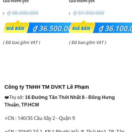
34PRH1H5
₫
38.000.000
₫
37.950.000
Giá
Giá
₫
36.500.000
₫
36.100.
gốc
gốc
Giá
Giá
( Đã bao gồm VAT )
( Đã bao gồm VAT )
là:
là:
hiện
hiện
₫ 38.000.000.
₫ 37.950.000.
tại
tại
là:
là:
₫ 36.500.000.
₫ 36.100.000.
Công ty TNHH TM DVKT Lê Phạm
❤️Trụ sở:
16 Đường Tân Thới Nhất 8 - Đông Hưng
Thuận, TP.HCM
⭐CN : 140/35 Cầu Xây 2 - Quận 9
⭐CN : 2034D Tổ 1, KP 1 Phước Hải, P. Thái Hoà, TP. Tân