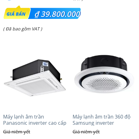
Giá
₫
39.800.000
gốc
Giá
( Đã bao gồm VAT )
là:
hiện
₫ 52.000.000.
tại
là:
₫ 39.800.000.
Máy lạnh âm trần
Máy lạnh âm trần 360 độ
Panasonic inverter cao cấp
Samsung inverter
(6.0Hp) S-3448PU3HA/U-
AC120TN4PKC/EA (4.5Hp)
48PRH1H5