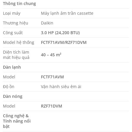
Thông tin chung
Loại máy
Máy lạnh âm trần cassette
Thương hiệu
Daikin
Công suất
3.0 HP (24,200 BTU)
Model hệ thống
FCTF71AVM/RZF71DVM
Diện tích làm
40 – 45 m²
mát hiệu quả
Dàn lạnh
Model
FCTF71AVM
Độ ồn
Vận hành siêu êm ái
Dàn nóng
Model
RZF71DVM
Công nghệ &
Tính năng nổi
bật