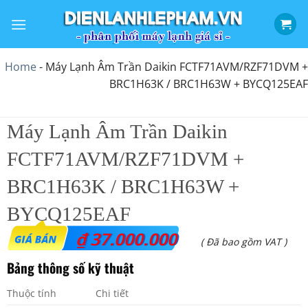
Bỏ
qua
nội
dung
Home
-
Máy Lạnh Âm Trần Daikin FCTF71AVM/RZF71DVM +
BRC1H63K / BRC1H63W + BYCQ125EAF
Máy Lạnh Âm Trần Daikin
FCTF71AVM/RZF71DVM +
BRC1H63K / BRC1H63W +
BYCQ125EAF
₫
37.000.000
( Đã bao gồm VAT )
Bảng thông số kỹ thuật
Thuộc tính
Chi tiết