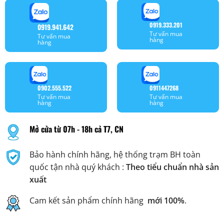
0919.333.201
0919.941.642
Tư vấn mua
Tư vấn mua
hàng
hàng
0902.555.522
0911447268
Tư vấn mua
Tư vấn mua
hàng
hàng
Mở cửa từ 07h - 18h cả T7, CN
Bảo hành chính hãng, hệ thống trạm BH toàn
quốc tận nhà quý khách :
Theo tiểu chuẩn nhà sản
xuất
Cam kết sản phẩm chính hãng
mới 100%
.