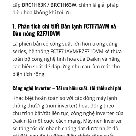
cấp
BRC1H63K / BRC1H63W
, chính là giải pháp
điều hòa không khí tối ưu.
1. Phân tích chi tiết Dàn lạnh FCTF71AVM và
Dàn nóng RZF71DVM
Là phiên bản có công suất lớn hơn trong cùng
series, hệ thống FCTF71AVM/RZF71DVM kế thừa
toàn bộ công nghệ tinh hoa của Daikin và nâng
cao hiệu suất để đáp ứng nhu cầu làm mát cho
diện tích rộng.
Công nghệ Inverter – Tối ưu hiệu suất, tối thiểu chi phí
Khác biệt hoàn toàn so với các dòng máy lạnh
thông thường (non-inverter) hoạt động theo
chu trình bật/tắt liên tục, công nghệ Inverter của
Daikin là một cuộc cách mạng. Máy nén Inverter
sẽ tăng tốc để nhanh chóng đạt được nhiệt độ
cài đặt, sau đó tự động điều chỉnh công suất