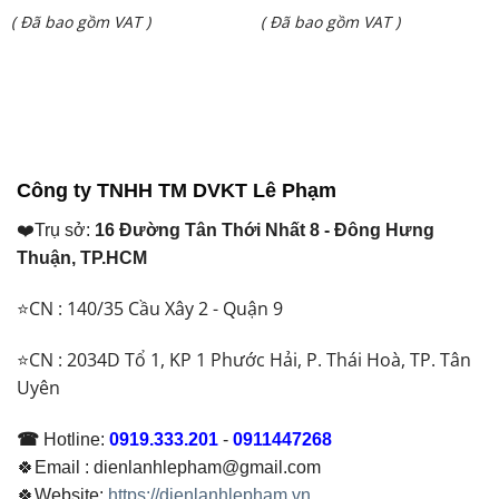
Giá
Giá
( Đã bao gồm VAT )
( Đã bao gồm VAT )
là:
là:
hiện
hiện
₫ 48.500.000.
₫ 16.885.000.
tại
tại
là:
là:
₫ 36.500.000.
₫ 13.250.000.
Công ty TNHH TM DVKT Lê Phạm
❤️Trụ sở:
16 Đường Tân Thới Nhất 8 - Đông Hưng
Thuận, TP.HCM
⭐CN : 140/35 Cầu Xây 2 - Quận 9
⭐CN : 2034D Tổ 1, KP 1 Phước Hải, P. Thái Hoà, TP. Tân
Uyên
☎
Hotline:
0919.333.201
-
0911447268
🍀Email : dienlanhlepham@gmail.com
🍀Website:
https://dienlanhlepham.vn