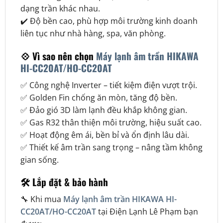
dạng trần khác nhau.
✔️ Độ bền cao, phù hợp môi trường kinh doanh
liên tục như nhà hàng, spa, văn phòng.
💠 Vì sao nên chọn
Máy lạnh âm trần HIKAWA
HI-CC20AT/HO-CC20AT
✅ Công nghệ Inverter – tiết kiệm điện vượt trội.
✅ Golden Fin chống ăn mòn, tăng độ bền.
✅ Đảo gió 3D làm lạnh đều khắp không gian.
✅ Gas R32 thân thiện môi trường, hiệu suất cao.
✅ Hoạt động êm ái, bền bỉ và ổn định lâu dài.
✅ Thiết kế âm trần sang trọng – nâng tầm không
gian sống.
🛠️
Lắp đặt & bảo hành
🔧 Khi mua
Máy lạnh âm trần HIKAWA HI-
CC20AT/HO-CC20AT
tại Điện Lạnh Lê Phạm bạn