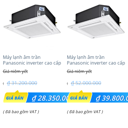
Máy lạnh âm trần
Máy lạnh âm trần
Panasonic inverter cao cấp
Panasonic inverter cao cấp
(2.5Hp) S-1821PU3HA/U-
(5.0Hp) S-3448PU3HA/U-
21PRH1H5
43PRH1H8 – 3 Pha
₫
31.200.000
₫
52.000.000
Giá
Giá
₫
28.350.000
₫
39.800.
gốc
gốc
Giá
Giá
( Đã bao gồm VAT )
( Đã bao gồm VAT )
là:
là:
hiện
hiện
₫ 31.200.000.
₫ 52.000.000.