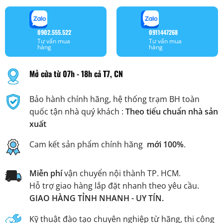
0902.555.522
0911447268
Tư vấn mua
Tư vấn mua
hàng
hàng
Mở cửa từ 07h - 18h cả T7, CN
Bảo hành chính hãng, hệ thống trạm BH toàn
quốc tận nhà quý khách :
Theo tiểu chuẩn nhà sản
xuất
Cam kết sản phẩm chính hãng
mới 100%
.
Miễn phí
vận chuyển nội thành TP. HCM.
Hỗ trợ giao hàng lắp đặt nhanh theo yêu cầu.
GIAO HÀNG TỈNH NHANH - UY TÍN.
Kỹ thuật đào tạo chuyên nghiệp từ hãng, thi công