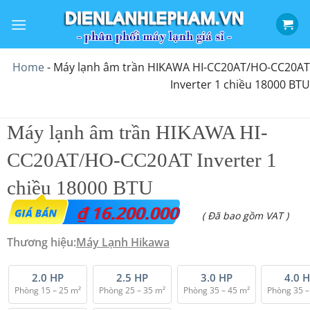
Bỏ
qua
nội
dung
Home
-
Máy lạnh âm trần HIKAWA HI-CC20AT/HO-CC20AT
Inverter 1 chiều 18000 BTU
Máy lạnh âm trần HIKAWA HI-
CC20AT/HO-CC20AT Inverter 1
chiều 18000 BTU
₫
16.200.000
( Đã bao gồm VAT )
Thương hiệu:
Máy Lạnh Hikawa
2.0 HP
2.5 HP
3.0 HP
4.0 
Phòng 15 – 25 m²
Phòng 25 – 35 m²
Phòng 35 – 45 m²
Phòng 35 –