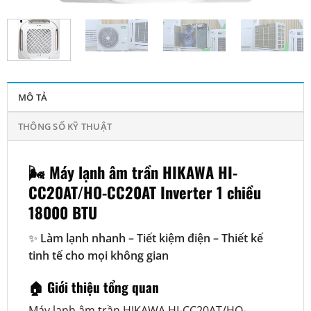
MÔ TẢ
THÔNG SỐ KỸ THUẬT
🌬️
Máy lạnh âm trần HIKAWA HI-
CC20AT/HO-CC20AT Inverter 1 chiều
18000 BTU
✨
Làm lạnh nhanh – Tiết kiệm điện – Thiết kế
tinh tế cho mọi không gian
🏠 Giới thiệu tổng quan
Máy lạnh âm trần HIKAWA HI-CC20AT/HO-