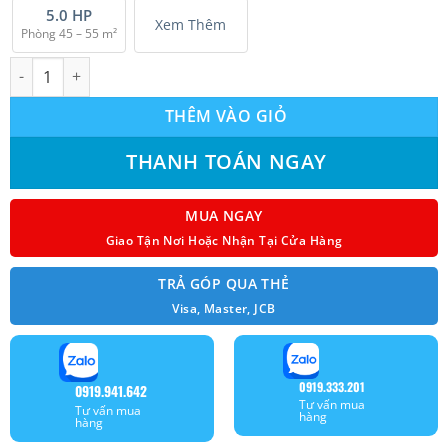
5.0 HP
Xem Thêm
Phòng 45 – 55 m²
Máy lạnh âm trần HIKAWA HI-CC20AT/HO-CC20AT Inverter 1 chiề
THÊM VÀO GIỎ
THANH TOÁN NGAY
MUA NGAY
Giao Tận Nơi Hoặc Nhận Tại Cửa Hàng
TRẢ GÓP QUA THẺ
Visa, Master, JCB
0919.333.201
0919.941.642
Tư vấn mua
Tư vấn mua
hàng
hàng