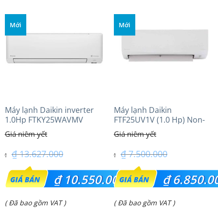
tại
tại
là:
là:
Mới
Mới
₫ 28.350.000.
₫ 39.800.000.
Máy lạnh Daikin inverter
Máy lạnh Daikin
1.0Hp FTKY25WAVMV
FTF25UV1V (1.0 Hp) Non-
inverter Thái lan
₫
13.627.000
₫
7.500.000
Giá
Giá
₫
10.550.000
₫
6.850.0
gốc
gốc
Giá
Giá
( Đã bao gồm VAT )
( Đã bao gồm VAT )
là:
là:
hiện
hiện