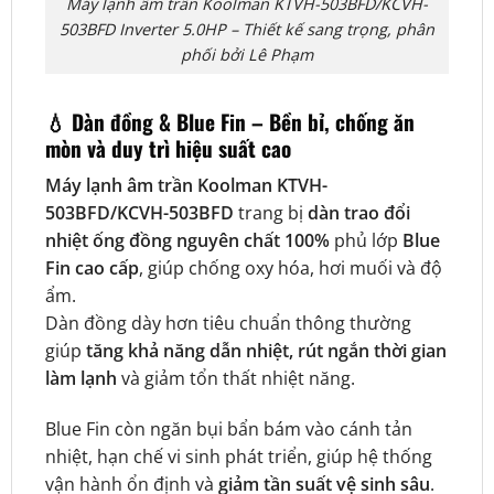
Máy lạnh âm trần Koolman KTVH-503BFD/KCVH-
503BFD Inverter 5.0HP – Thiết kế sang trọng, phân
phối bởi Lê Phạm
💧
Dàn đồng & Blue Fin – Bền bỉ, chống ăn
mòn và duy trì hiệu suất cao
Máy lạnh âm trần Koolman KTVH-
503BFD/KCVH-503BFD
trang bị
dàn trao đổi
nhiệt ống đồng nguyên chất 100%
phủ lớp
Blue
Fin cao cấp
, giúp chống oxy hóa, hơi muối và độ
ẩm.
Dàn đồng dày hơn tiêu chuẩn thông thường
giúp
tăng khả năng dẫn nhiệt, rút ngắn thời gian
làm lạnh
và giảm tổn thất nhiệt năng.
Blue Fin còn ngăn bụi bẩn bám vào cánh tản
nhiệt, hạn chế vi sinh phát triển, giúp hệ thống
vận hành ổn định và
giảm tần suất vệ sinh sâu
.