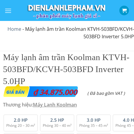
Bỏ
qua
nội
dung
Home
-
Máy lạnh âm trần Koolman KTVH-503BFD/KCVH-
503BFD Inverter 5.0HP
Máy lạnh âm trần Koolman KTVH-
503BFD/KCVH-503BFD Inverter
5.0HP
₫
34.875.000
( Đã bao gồm VAT )
Thương hiệu:
Máy Lạnh Koolman
2.0 HP
2.5 HP
3.0 HP
4.0 
Phòng 20 – 30 m²
Phòng 30 – 40 m²
Phòng 35 – 45 m²
Phòng 45 –