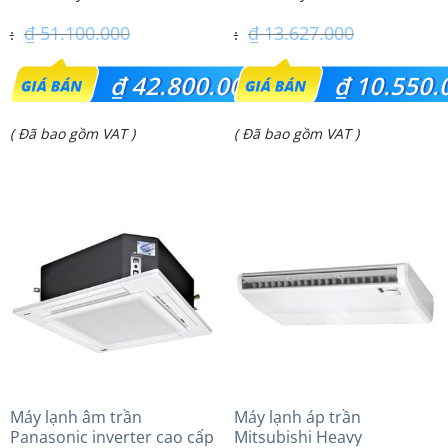
– 3 Pha
₫
51.100.000
₫
13.627.000
Giá
Giá
₫
42.800.000
₫
10.550.
gốc
gốc
Giá
Giá
( Đã bao gồm VAT )
( Đã bao gồm VAT )
là:
là:
hiện
hiện
₫ 51.100.000.
₫ 13.627.000.
tại
tại
là:
là:
₫ 42.800.000.
₫ 10.550.000.
Máy lạnh âm trần
Máy lạnh áp trần
Panasonic inverter cao cấp
Mitsubishi Heavy