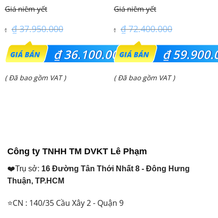
(4.0Hp) S-3448PU3HA/U-
FDE140VG (6.0Hp) Cao cấp
34PRH1H5
– 3 Pha
₫
37.950.000
₫
72.400.000
Giá
Giá
₫
36.100.000
₫
59.900.
gốc
gốc
Giá
Giá
( Đã bao gồm VAT )
( Đã bao gồm VAT )
là:
là:
hiện
hiện
₫ 37.950.000.
₫ 72.400.000.
tại
tại
là:
là:
₫ 36.100.000.
₫ 59.900.000.
Công ty TNHH TM DVKT Lê Phạm
❤️Trụ sở:
16 Đường Tân Thới Nhất 8 - Đông Hưng
Thuận, TP.HCM
⭐CN : 140/35 Cầu Xây 2 - Quận 9