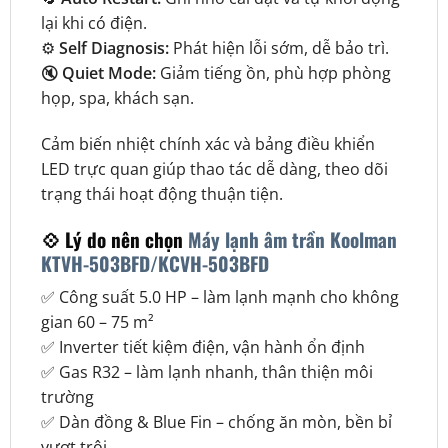
lại khi có điện.
⚙️
Self Diagnosis:
Phát hiện lỗi sớm, dễ bảo trì.
🔇
Quiet Mode:
Giảm tiếng ồn, phù hợp phòng
họp, spa, khách sạn.
Cảm biến nhiệt chính xác và bảng điều khiển
LED trực quan giúp thao tác dễ dàng, theo dõi
trạng thái hoạt động thuận tiện.
💠
Lý do nên chọn
Máy lạnh âm trần Koolman
KTVH-503BFD/KCVH-503BFD
✅ Công suất 5.0 HP – làm lạnh mạnh cho không
gian 60 – 75 m²
✅ Inverter tiết kiệm điện, vận hành ổn định
✅ Gas R32 – làm lạnh nhanh, thân thiện môi
trường
✅ Dàn đồng & Blue Fin – chống ăn mòn, bền bỉ
vượt trội