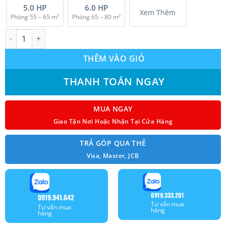
5.0 HP
6.0 HP
Xem Thêm
Phòng 55 – 65 m²
Phòng 65 – 80 m²
Máy lạnh âm trần Koolman KTVH-503BFD/KCVH-503BFD Inverter
THÊM VÀO GIỎ
THANH TOÁN NGAY
MUA NGAY
Giao Tận Nơi Hoặc Nhận Tại Cửa Hàng
TRẢ GÓP QUA THẺ
Visa, Master, JCB
0919.333.201
0919.941.642
Tư vấn mua
Tư vấn mua
hàng
hàng