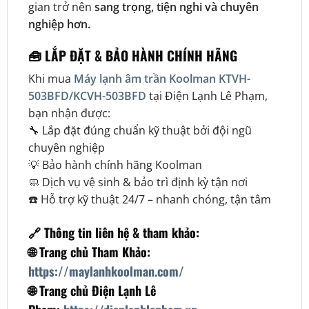
gian trở nên
sang trọng, tiện nghi và chuyên
nghiệp hơn.
🧰
LẮP ĐẶT & BẢO HÀNH CHÍNH HÃNG
Khi mua
Máy lạnh âm trần Koolman KTVH-
503BFD/KCVH-503BFD
tại
Điện Lạnh Lê Phạm
,
bạn nhận được:
🔧 Lắp đặt đúng chuẩn kỹ thuật bởi đội ngũ
chuyên nghiệp
💡 Bảo hành chính hãng
Koolman
🧼 Dịch vụ vệ sinh & bảo trì định kỳ tận nơi
☎️ Hỗ trợ kỹ thuật 24/7 – nhanh chóng, tận tâm
🔗 Thông tin liên hệ & tham khảo:
🌐 Trang chủ Tham Khảo:
https://maylanhkoolman.com/
🌐 Trang chủ Điện Lạnh Lê