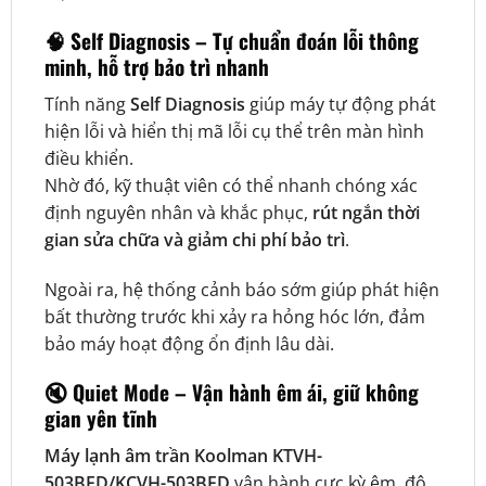
🧠
Self Diagnosis – Tự chuẩn đoán lỗi thông
minh, hỗ trợ bảo trì nhanh
Tính năng
Self Diagnosis
giúp máy tự động phát
hiện lỗi và hiển thị mã lỗi cụ thể trên màn hình
điều khiển.
Nhờ đó, kỹ thuật viên có thể nhanh chóng xác
định nguyên nhân và khắc phục,
rút ngắn thời
gian sửa chữa và giảm chi phí bảo trì
.
Ngoài ra, hệ thống cảnh báo sớm giúp phát hiện
bất thường trước khi xảy ra hỏng hóc lớn, đảm
bảo máy hoạt động ổn định lâu dài.
🔇
Quiet Mode – Vận hành êm ái, giữ không
gian yên tĩnh
Máy lạnh âm trần Koolman KTVH-
503BFD/KCVH-503BFD
vận hành cực kỳ êm, độ