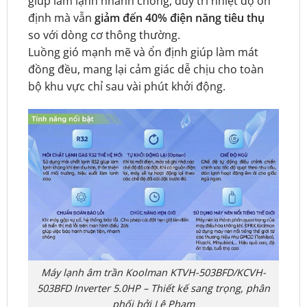
giúp làm lạnh nhanh chóng, duy trì nhiệt độ ổn
định mà vẫn
giảm đến 40% điện năng tiêu thụ
so với dòng cơ thông thường.
Luồng gió mạnh mẽ và ổn định giúp làm mát
đồng đều, mang lại cảm giác dễ chịu cho toàn
bộ khu vực chỉ sau vài phút khởi động.
Máy lạnh âm trần Koolman KTVH-503BFD/KCVH-
503BFD Inverter 5.0HP – Thiết kế sang trọng, phân
phối bởi Lê Phạm