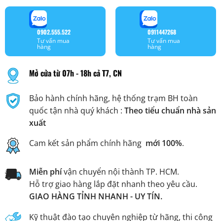
0902.555.522
0911447268
Tư vấn mua
Tư vấn mua
hàng
hàng
Mở cửa từ 07h - 18h cả T7, CN
Bảo hành chính hãng, hệ thống trạm BH toàn
quốc tận nhà quý khách :
Theo tiểu chuẩn nhà sản
xuất
Cam kết sản phẩm chính hãng
mới 100%
.
Miễn phí
vận chuyển nội thành TP. HCM.
Hỗ trợ giao hàng lắp đặt nhanh theo yêu cầu.
GIAO HÀNG TỈNH NHANH - UY TÍN.
Kỹ thuật đào tạo chuyên nghiệp từ hãng, thi công