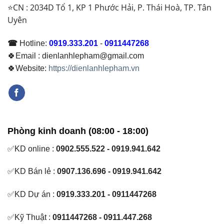
⭐CN : 2034D Tổ 1, KP 1 Phước Hải, P. Thái Hoà, TP. Tân
Uyên
☎
Hotline:
0919.333.201
-
0911447268
🍀Email : dienlanhlepham@gmail.com
🍀Website:
https://dienlanhlepham.vn
Phòng kinh doanh (08:00 - 18:00)
✅KD online :
0902.555.522 - 0919.941.642
✅KD Bán lẻ :
0907.136.696 - 0919.941.642
✅KD Dự án :
0919.333.201 - 0911447268
✅Kỹ Thuật :
0911447268 - 0911.447.268