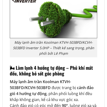
Máy lạnh âm trần Koolman KTVH-503BFD/KCVH-
503BFD Inverter 5.0HP – Thiết kế sang trọng, phân
phối bởi Lê Phạm
🌬️
Làm lạnh 4 hướng tự động – Phủ khí mát
đều, không bỏ sót góc phòng
Máy lạnh âm trần Koolman KTVH-
503BFD/KCVH-503BFD
được trang bị
cánh đảo
gió 4 hướng tự động
, phân phối luồng khí đều
khắp không gian, kể cả khu vực góc xa.
Cánh đảo gió có góc mở đến
90°
, luồng gió xa và