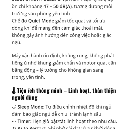
ồn chỉ khoảng
47 – 50 dB(A)
, tương đương môi
trường văn phòng yên tĩnh.
Chế độ
Quiet Mode
giảm tốc quạt và tối ưu
dòng khí để mang đến cảm giác thoải mái,
không gây ảnh hưởng đến công việc hoặc giấc
ngủ.
Máy vận hành ổn định, không rung, không phát
tiếng ù nhờ khung giảm chấn và motor quạt cân
bằng động – lý tưởng cho không gian sang
trọng, yên tĩnh.
🌡️
Tiện ích thông minh – Linh hoạt, thân thiện
người dùng
🌙
Sleep Mode:
Tự điều chỉnh nhiệt độ khi ngủ,
đảm bảo giấc ngủ dễ chịu, tránh lạnh sâu.
⏰
Timer:
Hẹn giờ bật/tắt linh hoạt theo nhu cầu.
🔄
Auto Restart:
Ghi nhớ cài đặt và tự khởi động