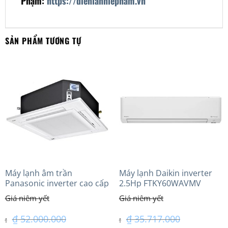
Phạm:
https://dienlanhlepham.vn
SẢN PHẨM TƯƠNG TỰ
Máy lạnh âm trần
Máy lạnh Daikin inverter
Panasonic inverter cao cấp
2.5Hp FTKY60WAVMV
(5.0Hp) S-3448PU3HA/U-
43PRH1H8 – 3 Pha
₫
52.000.000
₫
35.717.000