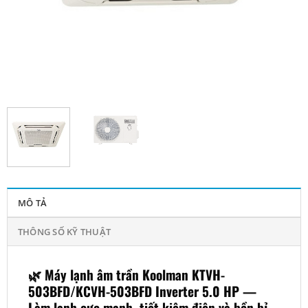
MÔ TẢ
THÔNG SỐ KỸ THUẬT
🌿
Máy lạnh âm trần Koolman KTVH-
503BFD/KCVH-503BFD Inverter 5.0 HP —
Làm lạnh cực mạnh, tiết kiệm điện và bền bỉ