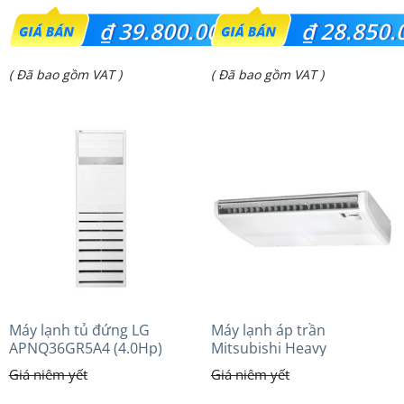
Giá
Giá
₫
39.800.000
₫
28.850.
gốc
gốc
Giá
Giá
( Đã bao gồm VAT )
( Đã bao gồm VAT )
là:
là:
hiện
hiện
₫ 52.000.000.
₫ 35.717.000.
tại
tại
là:
là:
₫ 39.800.000.
₫ 28.850.000.
Máy lạnh tủ đứng LG
Máy lạnh áp trần
APNQ36GR5A4 (4.0Hp)
Mitsubishi Heavy
inverter
FDE140VG (6.0Hp) Cao cấp
– 1 Pha