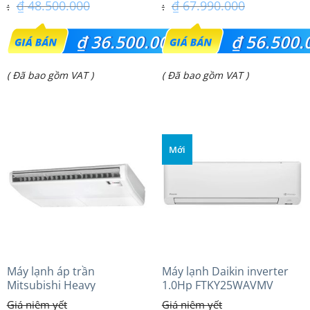
₫
48.500.000
₫
67.990.000
Giá
Giá
₫
36.500.000
₫
56.500.
gốc
gốc
Giá
Giá
( Đã bao gồm VAT )
( Đã bao gồm VAT )
là:
là:
hiện
hiện
₫ 48.500.000.
₫ 67.990.000.
tại
tại
là:
là:
Mới
₫ 36.500.000.
₫ 56.500.000.
Máy lạnh áp trần
Máy lạnh Daikin inverter
Mitsubishi Heavy
1.0Hp FTKY25WAVMV
FDE100VG (4.0Hp) Cao cấp