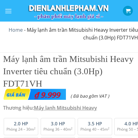
Bỏ
qua
nội
dung
Home
-
Máy lạnh âm trần Mitsubishi Heavy Inverter tiêu
chuẩn (3.0Hp) FDT71VH
Máy lạnh âm trần Mitsubishi Heavy
Inverter tiêu chuẩn (3.0Hp)
FDT71VH
₫
9.999
( Đã bao gồm VAT )
Thương hiệu:
Máy lạnh Mitsubishi Heavy
2.0 HP
3.0 HP
3.5 HP
4.0 H
2
2
2
Phòng 24 – 30m
Phòng 36 – 40m
Phòng 40 – 45m
Phòng 50 –