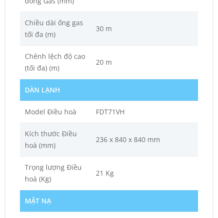
đồng Gas (mm)
Chiều dài ống gas
30 m
tối đa (m)
Chênh lệch độ cao
20 m
(tối đa) (m)
DÀN LẠNH
Model Điều hoà
FDT71VH
Kích thước Điều
236 x 840 x 840 mm
hoà (mm)
Trọng lượng Điều
21 Kg
hoà (Kg)
MẶT NẠ