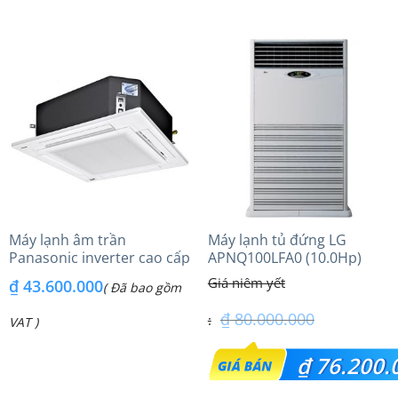
hiện
hiện
₫ 42.750.000.
₫ 38.584.000.
tại
tại
là:
là:
₫ 40.600.000.
₫ 31.450.000.
Máy lạnh âm trần
Máy lạnh tủ đứng LG
Panasonic inverter cao cấp
APNQ100LFA0 (10.0Hp)
(6.0Hp) S-3448PU3HA/U-
₫
43.600.000
( Đã bao gồm
48PRH1H8 – 3 Pha
₫
80.000.000
VAT )
Giá
₫
76.200.
gốc