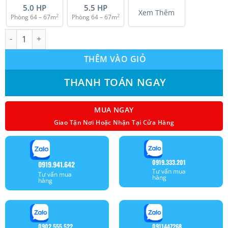
5.0 HP
5.5 HP
Xem Thêm
2
2
Phòng 64 – 67m
Phòng 64 – 67m
Máy lạnh âm trần Mitsubishi Heavy Inverter tiêu chuẩn (3.0Hp)
THÊM VÀO GIỎ
THANH TOÁN NGAY
MUA NGAY
Giao Tận Nơi Hoặc Nhận Tại Cửa Hàng
0919.333.201
0919.941.642
Tư vấn mua
Tư vấn mua
hàng
hàng
0902.555.522
0911447268