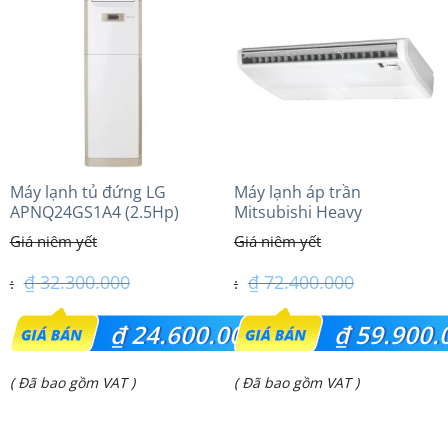
Máy lạnh tủ đứng LG
Máy lạnh áp trần
APNQ24GS1A4 (2.5Hp)
Mitsubishi Heavy
Inverter
FDE140VG (6.0Hp) Cao cấp
– 3 Pha
₫
32.300.000
₫
72.400.000
Giá
Giá
₫
24.600.000
₫
59.900.
gốc
gốc
Giá
Giá
( Đã bao gồm VAT )
( Đã bao gồm VAT )
là:
là:
hiện
hiện
₫ 32.300.000.
₫ 72.400.000.
tại
tại