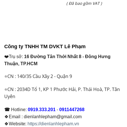
Giá
( Đã bao gồm VAT )
là:
hiện
₫ 80.000.000.
tại
là:
₫ 76.200.000.
Công ty TNHH TM DVKT Lê Phạm
❤️Trụ sở:
16 Đường Tân Thới Nhất 8 - Đông Hưng
Thuận, TP.HCM
⭐CN : 140/35 Cầu Xây 2 - Quận 9
⭐CN : 2034D Tổ 1, KP 1 Phước Hải, P. Thái Hoà, TP. Tân
Uyên
☎
Hotline:
0919.333.201
-
0911447268
🍀Email : dienlanhlepham@gmail.com
🍀Website:
https://dienlanhlepham.vn