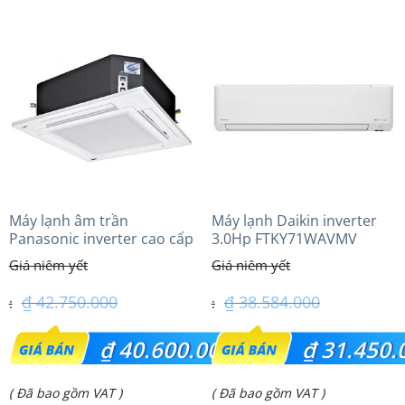
tại
tại
là:
là:
₫ 53.200.000.
₫ 39.100.000.
Máy lạnh âm trần
Máy lạnh Daikin inverter
Panasonic inverter cao cấp
3.0Hp FTKY71WAVMV
(5.0Hp) S-3448PU3HA/U-
43PRH1H5
₫
42.750.000
₫
38.584.000
Giá
Giá
₫
40.600.000
₫
31.450.
gốc
gốc
Giá
Giá
( Đã bao gồm VAT )
( Đã bao gồm VAT )
là:
là: