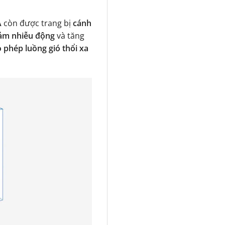
A
còn được trang bị
cánh
ảm nhiễu động
và tăng
 phép luồng gió thổi xa