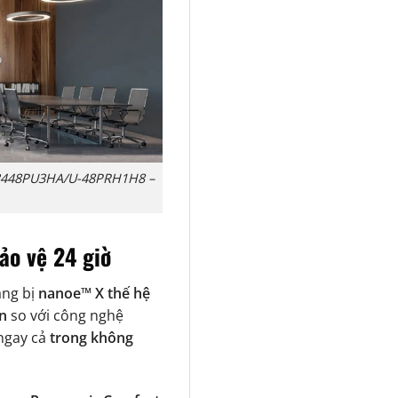
S-3448PU3HA/U-48PRH1H8 –
ảo vệ 24 giờ
ng bị
nanoe™ X thế hệ
ần
so với công nghệ
gay cả
trong không