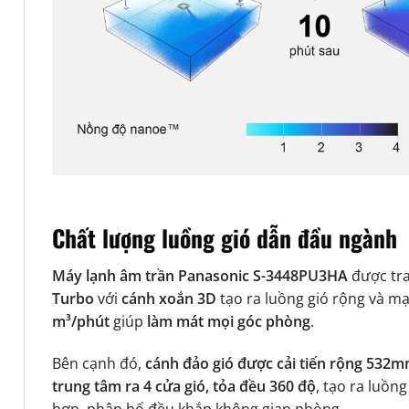
Chất lượng luồng gió dẫn đầu ngành
Máy lạnh âm trần Panasonic S-3448PU3HA
được tr
Turbo
với
cánh xoắn 3D
tạo ra luồng gió rộng và m
m³/phút
giúp
làm mát mọi góc phòng
.
Bên cạnh đó,
cánh đảo gió được cải tiến rộng 532
trung tâm ra 4 cửa gió, tỏa đều 360 độ
, tạo ra luồng
hơn, phân bố đều khắp không gian phòng.