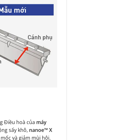
ng Điều hoà của
máy
ộng sấy khô,
nanoe™ X
 mốc và giảm mùi hôi.