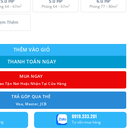
5.0 HP
5.0 HP
6.0 HP
2
2
2
ng 64 – 67m
Phòng 64 – 67m
Phòng 77 – 80m
em Thêm
verter cao cấp (6.0Hp) S-3448PU3HA/U-48PRH1H8 - 3 Pha số lượn
THÊM VÀO GIỎ
THANH TOÁN NGAY
MUA NGAY
ao Tận Nơi Hoặc Nhận Tại Cửa Hàng
TRẢ GÓP QUA THẺ
Visa, Master, JCB
0919.333.201
ng
Tư vấn mua hàng