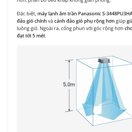
Đặc biệt,
máy lạnh âm trần Panasonic S-3448PU3H
đảo gió chính
và
cánh đảo gió phụ rộng hơn
giúp
gi
luồng gió. Ngoài ra, cổng phun với góc rộng hơn
cho
đạt tới 5 mét
.