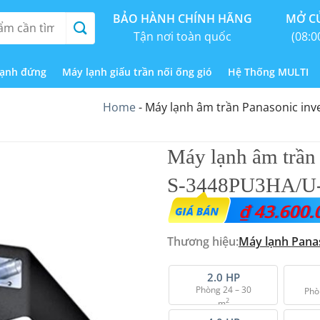
BẢO HÀNH CHÍNH HÃNG
MỞ CỬ
Tận nơi toàn quốc
(08:0
lạnh đứng
Máy lạnh giấu trần nối ống gió
Hệ Thống MULTI
Home
-
Máy lạnh âm trần Panasonic inv
Máy lạnh âm trần 
S-3448PU3HA/U-
₫
43.600.
Thương hiệu:
Máy lạnh
Pana
2.0 HP
Phòng 24 – 30
Phò
2
m