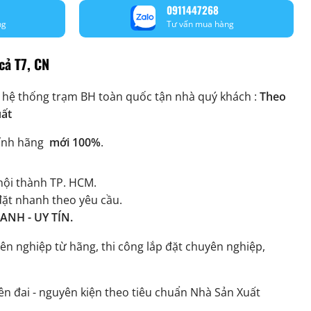
0911447268
ng
Tư vấn mua hàng
cả T7, CN
 hệ thống trạm BH toàn quốc tận nhà quý khách :
Theo
uất
ính hãng
mới 100%
.
ội thành TP. HCM.
đặt nhanh theo yêu cầu.
NH - UY TÍN.
ên nghiệp từ hãng, thi công lắp đặt chuyên nghiệp,
n đai - nguyên kiện theo tiêu chuẩn Nhà Sản Xuất