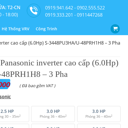
A: T2-CN
0919.941.642 - 0902.555.522
0 - 18:00)
0919.333.201 - 0911447268
Hệ Thống VRV
Công Trình
erter cao cấp (6.0Hp) S-3448PU3HA/U-48PRH1H8 – 3 Pha
Panasonic inverter cao cấp (6.0Hp)
48PRH1H8 – 3 Pha
000
( Đã bao gồm VAT )
sonic
2.5 HP
3.0 HP
3.0 HP
2
2
2
ng 30 – 35m
Phòng 36 – 40m
Phòng 36 – 40m