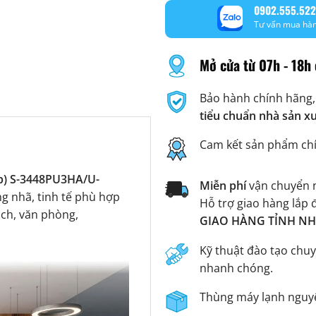
0902.555.522
Tư vấn mua hà
Mở cửa từ 07h - 18h 
Bảo hành chính hãng,
tiểu chuẩn nhà sản x
Cam kết sản phẩm ch
Hp) S-3448PU3HA/U-
Miễn phí
vận chuyển n
ng nhã, tinh tế phù hợp
Hỗ trợ giao hàng lắp 
ách, văn phòng,
GIAO HÀNG TỈNH NHA
Kỹ thuật đào tạo chuy
nhanh chóng.
Thùng máy lạnh nguyê