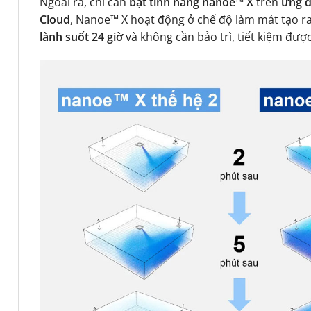
Ngoài ra, chỉ cần
bật tính năng nanoe™ X
trên
ứng d
Cloud
, Nanoe™ X hoạt động ở chế độ làm mát tạo r
lành suốt 24 giờ
và không cần bảo trì, tiết kiệm được