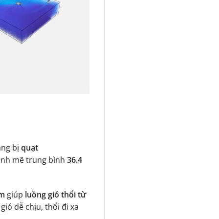
ang bị
quạt
ạnh mẽ trung bình
36.4
mm
giúp
luồng gió thổi từ
 gió dễ chịu, thổi đi xa