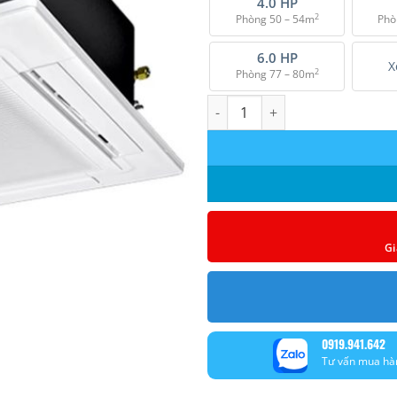
4.0 HP
2
Phòng 50 – 54m
Phò
6.0 HP
X
2
Phòng 77 – 80m
Máy lạnh âm trần Panasonic in
Gi
0919.941.642
Tư vấn mua hà