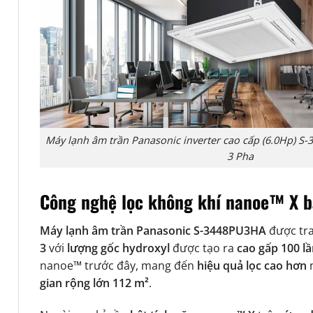
Máy lạnh âm trần Panasonic inverter cao cấp (6.0Hp) 
3 Pha
Công nghệ lọc không khí nanoe™ X b
Máy lạnh âm trần Panasonic S-3448PU3HA
được tra
3
với
lượng gốc hydroxyl
được tạo ra
cao gấp 100 l
nanoe™ trước đây, mang đến
hiệu quả lọc cao hơn
n
gian rộng lớn 112 m²
.