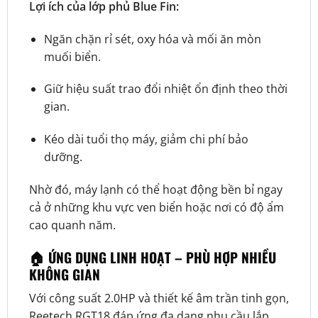
Lợi ích của lớp phủ Blue Fin:
Ngăn chặn rỉ sét, oxy hóa và mối ăn mòn
muối biển.
Giữ hiệu suất trao đổi nhiệt ổn định theo thời
gian.
Kéo dài tuổi thọ máy, giảm chi phí bảo
dưỡng.
Nhờ đó, máy lạnh có thể hoạt động bền bỉ ngay
cả ở những khu vực ven biển hoặc nơi có độ ẩm
cao quanh năm.
🏠 ỨNG DỤNG LINH HOẠT – PHÙ HỢP NHIỀU
KHÔNG GIAN
Với công suất 2.0HP và thiết kế âm trần tinh gọn,
Reetech RGT18 đáp ứng đa dạng nhu cầu lắp