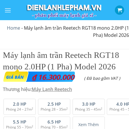
Bỏ
qua
nội
dung
Home
-
Máy lạnh âm trần Reetech RGT18 mono 2.0HP (1
Pha) Model 2026
Máy lạnh âm trần Reetech RGT18
mono 2.0HP (1 Pha) Model 2026
₫
16.300.000
( Đã bao gồm VAT )
Thương hiệu:
Máy Lạnh Reetech
2.0 HP
2.5 HP
3.0 HP
4.0 H
2
2
2
Phòng 24 – 27m
Phòng 28 – 35m
Phòng 35 – 45m
Phòng 45 –
5.5 HP
6.5 HP
Xem Thêm
2
2
Phòng 55 – 70m
Phòng 70 – 85m