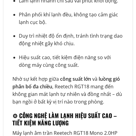
Làm lạnh nhanh chỉ sau vài phút khởi động.
Phân phối khí lạnh đều, không tạo cảm giác
lạnh cục bộ.
Duy trì nhiệt độ ổn định, tránh tình trạng dao
động nhiệt gây khó chịu.
Hiệu suất cao, tiết kiệm điện năng so với
dòng máy cùng công suất.
Nhờ sự kết hợp giữa
công suất lớn
và
luồng gió
phân bố đa chiều
, Reetech RGT18 mang đến
không gian mát lạnh tự nhiên và đồng nhất – dù
bạn ngồi ở bất kỳ vị trí nào trong phòng.
⚙️ CÔNG NGHỆ LÀM LẠNH HIỆU SUẤT CAO –
TIẾT KIỆM NĂNG LƯỢNG
Máy lạnh âm trần Reetech RGT18 Mono 2.0HP