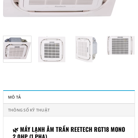
MÔ TẢ
THÔNG SỐ KỸ THUẬT
🌿 MÁY LẠNH ÂM TRẦN REETECH RGT18 MONO
2.0HP (1 PHA)