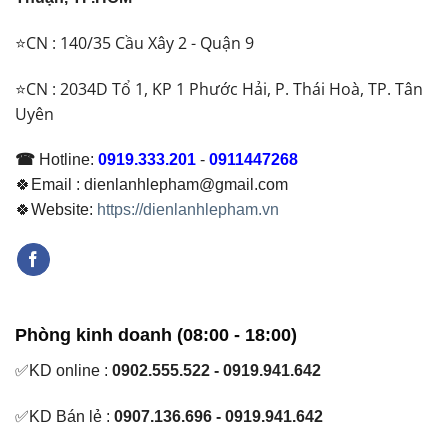
⭐CN : 140/35 Cầu Xây 2 - Quận 9
⭐CN : 2034D Tổ 1, KP 1 Phước Hải, P. Thái Hoà, TP. Tân
Uyên
☎
Hotline:
0919.333.201
-
0911447268
🍀Email : dienlanhlepham@gmail.com
🍀Website:
https://dienlanhlepham.vn
Phòng kinh doanh (08:00 - 18:00)
✅KD online :
0902.555.522 - 0919.941.642
✅KD Bán lẻ :
0907.136.696 - 0919.941.642