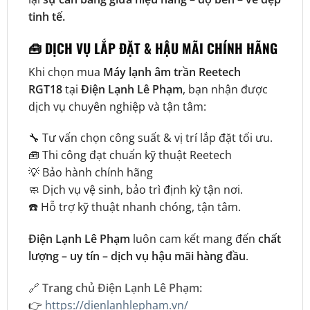
tinh tế.
🧰 DỊCH VỤ LẮP ĐẶT & HẬU MÃI CHÍNH HÃNG
Khi chọn mua
Máy lạnh âm trần Reetech
RGT18
tại
Điện Lạnh Lê Phạm
, bạn nhận được
dịch vụ chuyên nghiệp và tận tâm:
🔧 Tư vấn chọn công suất & vị trí lắp đặt tối ưu.
🧰 Thi công đạt chuẩn kỹ thuật Reetech
💡 Bảo hành chính hãng
🧼 Dịch vụ vệ sinh, bảo trì định kỳ tận nơi.
☎️ Hỗ trợ kỹ thuật nhanh chóng, tận tâm.
Điện Lạnh Lê Phạm
luôn cam kết mang đến
chất
lượng – uy tín – dịch vụ hậu mãi hàng đầu
.
🔗
Trang chủ Điện Lạnh Lê Phạm:
👉
https://dienlanhlepham.vn/