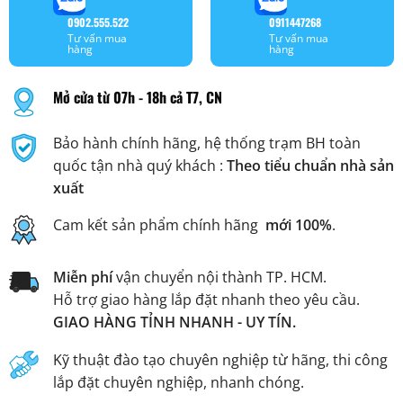
0902.555.522
0911447268
Tư vấn mua
Tư vấn mua
hàng
hàng
Mở cửa từ 07h - 18h cả T7, CN
Bảo hành chính hãng, hệ thống trạm BH toàn
quốc tận nhà quý khách :
Theo tiểu chuẩn nhà sản
xuất
Cam kết sản phẩm chính hãng
mới 100%
.
Miễn phí
vận chuyển nội thành TP. HCM.
Hỗ trợ giao hàng lắp đặt nhanh theo yêu cầu.
GIAO HÀNG TỈNH NHANH - UY TÍN.
Kỹ thuật đào tạo chuyên nghiệp từ hãng, thi công
lắp đặt chuyên nghiệp, nhanh chóng.