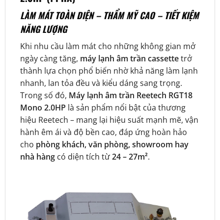
LÀM MÁT TOÀN DIỆN – THẨM MỸ CAO – TIẾT KIỆM
NĂNG LƯỢNG
Khi nhu cầu làm mát cho những không gian mở
ngày càng tăng,
máy lạnh âm trần cassette
trở
thành lựa chọn phổ biến nhờ khả năng làm lạnh
nhanh, lan tỏa đều và kiểu dáng sang trọng.
Trong số đó,
Máy lạnh âm trần Reetech RGT18
Mono 2.0HP
là sản phẩm nổi bật của thương
hiệu Reetech – mang lại hiệu suất mạnh mẽ, vận
hành êm ái và độ bền cao, đáp ứng hoàn hảo
cho
phòng khách, văn phòng, showroom hay
nhà hàng
có diện tích từ
24 – 27m²
.