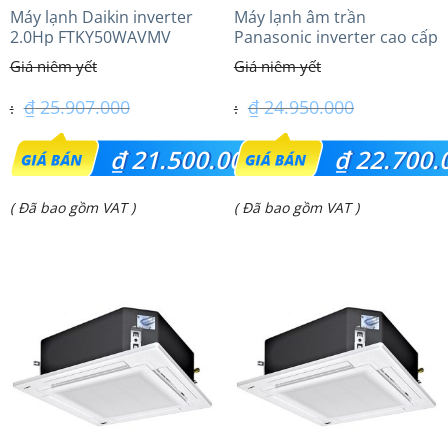
Máy lạnh Daikin inverter
Máy lạnh âm trần
2.0Hp FTKY50WAVMV
Panasonic inverter cao cấp
(2.0 Hp) S-1821PU3HA/U-
18PRH1H5
₫
25.907.000
₫
24.950.000
Giá
Giá
₫
21.500.000
₫
22.700.
gốc
gốc
Giá
Giá
( Đã bao gồm VAT )
( Đã bao gồm VAT )
là:
là:
hiện
hiện
₫ 25.907.000.
₫ 24.950.000.
tại
tại
là:
là:
₫ 21.500.000.
₫ 22.700.000.