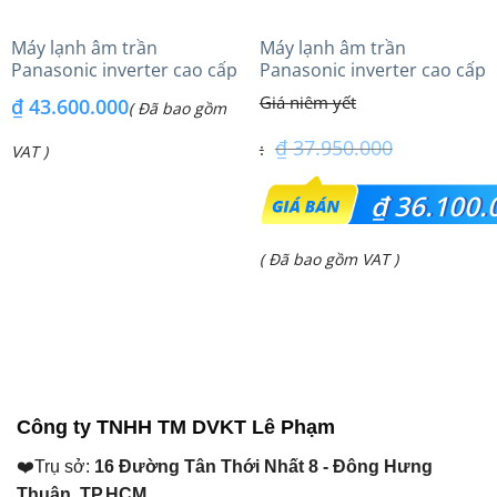
Máy lạnh âm trần
Máy lạnh âm trần
Panasonic inverter cao cấp
Panasonic inverter cao cấp
(6.0Hp) S-3448PU3HA/U-
(4.0Hp) S-3448PU3HA/U-
₫
43.600.000
( Đã bao gồm
48PRH1H8 – 3 Pha
34PRH1H5
₫
37.950.000
VAT )
Giá
₫
36.100.
gốc
Giá
( Đã bao gồm VAT )
là:
hiện
₫ 37.950.000.
tại
là:
₫ 36.100.000.
Công ty TNHH TM DVKT Lê Phạm
❤️Trụ sở:
16 Đường Tân Thới Nhất 8 - Đông Hưng
Thuận, TP.HCM