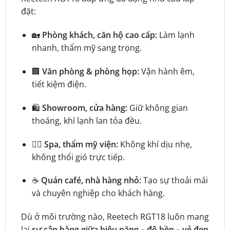
đặt:
🏡
Phòng khách, căn hộ cao cấp:
Làm lạnh
nhanh, thẩm mỹ sang trọng.
🏢
Văn phòng & phòng họp:
Vận hành êm,
tiết kiệm điện.
🛍️
Showroom, cửa hàng:
Giữ không gian
thoáng, khí lạnh lan tỏa đều.
💆‍♀️
Spa, thẩm mỹ viện:
Không khí dịu nhẹ,
không thổi gió trực tiếp.
☕
Quán café, nhà hàng nhỏ:
Tạo sự thoải mái
và chuyên nghiệp cho khách hàng.
Dù ở môi trường nào, Reetech RGT18 luôn mang
lại
sự cân bằng giữa hiệu năng – độ bền – vẻ đẹp