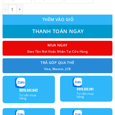
Máy lạnh âm trần Reetech RGT18 mono 2.0HP (1 Pha) Model 202
THÊM VÀO GIỎ
THANH TOÁN NGAY
MUA NGAY
Giao Tận Nơi Hoặc Nhận Tại Cửa Hàng
TRẢ GÓP QUA THẺ
Visa, Master, JCB
0919.333.201
0919.941.642
Tư vấn mua
Tư vấn mua
hàng
hàng