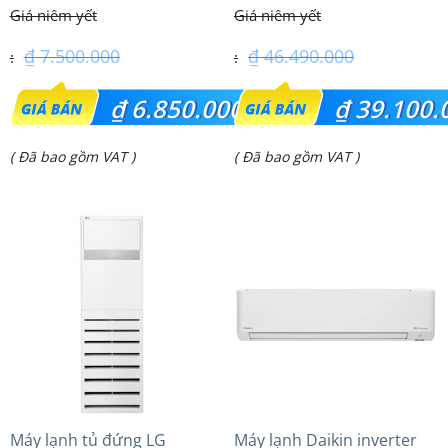
inverter Thái lan
FDE100VG (4.0Hp) Cao cấp
– 1 Pha
₫
7.500.000
₫
46.490.000
Giá
Giá
₫
6.850.000
₫
39.100.
gốc
gốc
Giá
Giá
( Đã bao gồm VAT )
( Đã bao gồm VAT )
là:
là:
hiện
hiện
₫ 7.500.000.
₫ 46.490.000.
tại
tại
là:
là:
₫ 6.850.000.
₫ 39.100.000.
Máy lạnh tủ đứng LG
Máy lạnh Daikin inverter