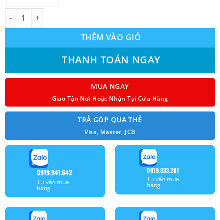
Máy lạnh áp trần Mitsubishi Electric PC-6KAK (6.0Hp) số lượng
THÊM VÀO GIỎ
THANH TOÁN NGAY
MUA NGAY
Giao Tận Nơi Hoặc Nhận Tại Cửa Hàng
TRẢ GÓP QUA THẺ
Visa, Master, JCB
0919.333.201
0919.941.642
Tư vấn mua
Tư vấn mua
hàng
hàng