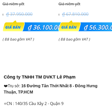
(4.0Hp) S-3448PU3HA/U-
FDE125VG (5.0Hp) Cao cấp
34PRH1H5
– 3 Pha
₫
37.950.000
₫
67.810.000
Giá
Giá
₫
36.100.000
₫
56.300.
gốc
gốc
Giá
Giá
( Đã bao gồm VAT )
( Đã bao gồm VAT )
là:
là:
hiện
hiện
₫ 37.950.000.
₫ 67.810.000.
tại
tại
là:
là:
₫ 36.100.000.
₫ 56.300.000.
Công ty TNHH TM DVKT Lê Phạm
❤️Trụ sở:
16 Đường Tân Thới Nhất 8 - Đông Hưng
Thuận, TP.HCM
⭐CN : 140/35 Cầu Xây 2 - Quận 9