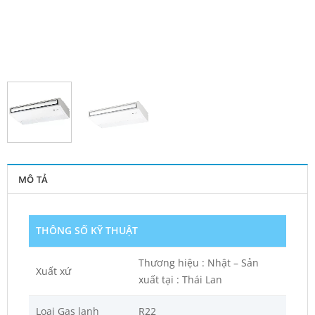
MÔ TẢ
THÔNG SỐ KỸ THUẬT
Thương hiệu : Nhật – Sản
Xuất xứ
xuất tại : Thái Lan
Loại Gas lạnh
R22