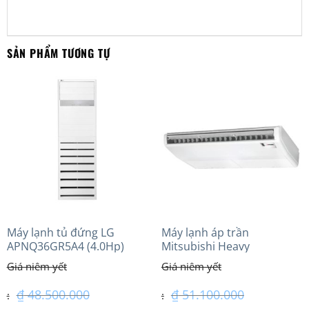
SẢN PHẨM TƯƠNG TỰ
Máy lạnh tủ đứng LG
Máy lạnh áp trần
APNQ36GR5A4 (4.0Hp)
Mitsubishi Heavy
inverter
FDE100VG (4.0Hp) Cao cấp
– 3 Pha
₫
48.500.000
₫
51.100.000