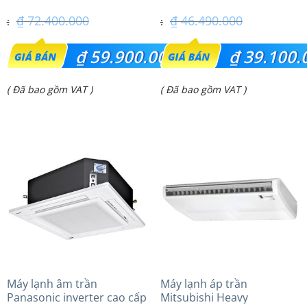
– 3 Pha
– 1 Pha
₫
72.400.000
₫
46.490.000
Giá
Giá
₫
59.900.000
₫
39.100.
gốc
gốc
Giá
Giá
( Đã bao gồm VAT )
( Đã bao gồm VAT )
là:
là:
hiện
hiện
₫ 72.400.000.
₫ 46.490.000.
tại
tại
là:
là:
₫ 59.900.000.
₫ 39.100.000.
Máy lạnh âm trần
Máy lạnh áp trần
Panasonic inverter cao cấp
Mitsubishi Heavy