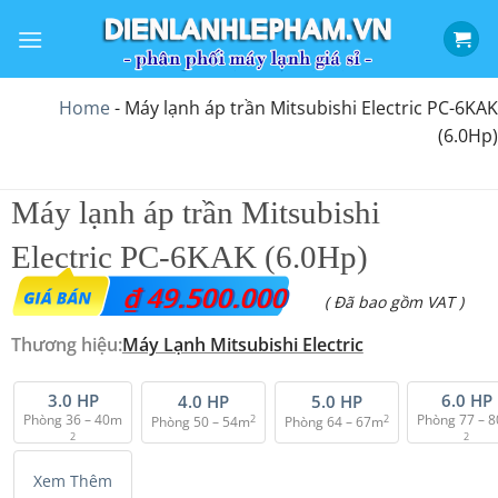
Bỏ
qua
nội
dung
Home
-
Máy lạnh áp trần Mitsubishi Electric PC-6KAK
(6.0Hp)
Máy lạnh áp trần Mitsubishi
Electric PC-6KAK (6.0Hp)
₫
49.500.000
( Đã bao gồm VAT )
Thương hiệu:
Máy Lạnh Mitsubishi Electric
3.0 HP
6.0 HP
4.0 HP
5.0 HP
Phòng 36 – 40m
Phòng 77 – 
2
2
Phòng 50 – 54m
Phòng 64 – 67m
2
2
Xem Thêm