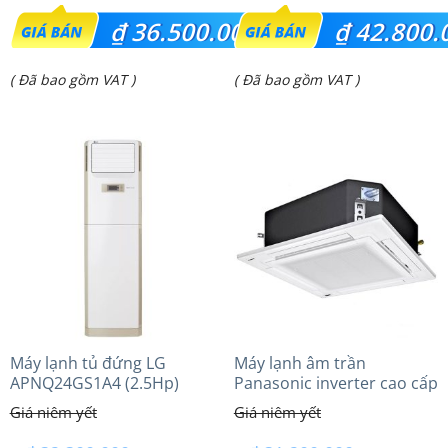
Giá
Giá
₫
36.500.000
₫
42.800.
gốc
gốc
Giá
Giá
( Đã bao gồm VAT )
( Đã bao gồm VAT )
là:
là:
hiện
hiện
₫ 48.500.000.
₫ 51.100.000.
tại
tại
là:
là:
₫ 36.500.000.
₫ 42.800.000.
Máy lạnh tủ đứng LG
Máy lạnh âm trần
APNQ24GS1A4 (2.5Hp)
Panasonic inverter cao cấp
Inverter
(2.5Hp) S-1821PU3HA/U-
21PRH1H5