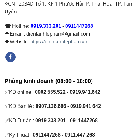
⭐CN : 2034D Tổ 1, KP 1 Phước Hải, P. Thái Hoà, TP. Tân
Uyên
☎
Hotline:
0919.333.201
-
0911447268
🍀Email : dienlanhlepham@gmail.com
🍀Website:
https://dienlanhlepham.vn
Phòng kinh doanh (08:00 - 18:00)
✅KD online :
0902.555.522 - 0919.941.642
✅KD Bán lẻ :
0907.136.696 - 0919.941.642
✅KD Dự án :
0919.333.201 - 0911447268
✅Kỹ Thuật :
0911447268 - 0911.447.268