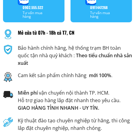
0902.555.522
0911447268
Tư vấn mua
Tư vấn mua
hàng
hàng
Mở cửa từ 07h - 18h cả T7, CN
Bảo hành chính hãng, hệ thống trạm BH toàn
quốc tận nhà quý khách :
Theo tiểu chuẩn nhà sản
xuất
Cam kết sản phẩm chính hãng
mới 100%
.
Miễn phí
vận chuyển nội thành TP. HCM.
Hỗ trợ giao hàng lắp đặt nhanh theo yêu cầu.
GIAO HÀNG TỈNH NHANH - UY TÍN.
Kỹ thuật đào tạo chuyên nghiệp từ hãng, thi công
lắp đặt chuyên nghiệp, nhanh chóng.