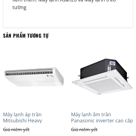
tường
SẢN PHẨM TƯƠNG TỰ
Máy lạnh áp trần
Máy lạnh âm trần
Mitsubishi Heavy
Panasonic inverter cao cấp
FDE140VG (6.0Hp) Cao cấp
(3.0Hp) S-2430PU3HA/U-
– 3 Pha
24PRH1H5