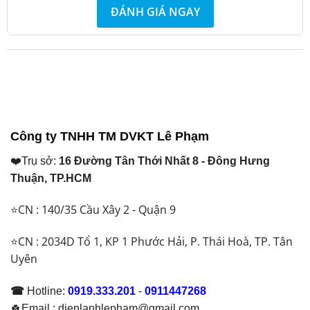
ĐÁNH GIÁ NGAY
Công ty TNHH TM DVKT Lê Phạm
❤️Trụ sở:
16 Đường Tân Thới Nhất 8 - Đông Hưng
Thuận, TP.HCM
⭐CN : 140/35 Cầu Xây 2 - Quận 9
⭐CN : 2034D Tổ 1, KP 1 Phước Hải, P. Thái Hoà, TP. Tân
Uyên
☎
Hotline:
0919.333.201
-
0911447268
🍀Email : dienlanhlepham@gmail.com