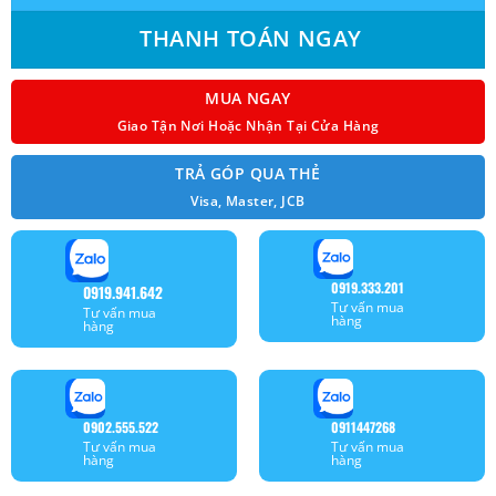
THANH TOÁN NGAY
MUA NGAY
Giao Tận Nơi Hoặc Nhận Tại Cửa Hàng
TRẢ GÓP QUA THẺ
Visa, Master, JCB
0919.333.201
0919.941.642
Tư vấn mua
Tư vấn mua
hàng
hàng
0902.555.522
0911447268
Tư vấn mua
Tư vấn mua
hàng
hàng