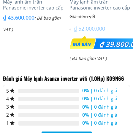
Máy lạnh âm trần
Máy lạnh âm trần
Panasonic inverter cao cấp
Panasonic inverter cao cấp
(6.0Hp) S-3448PU3HA/U-
(5.0Hp) S-3448PU3HA/U-
₫
43.600.000
( Đã bao gồm
48PRH1H8 – 3 Pha
43PRH1H8 – 3 Pha
₫
52.000.000
VAT )
Giá
₫
39.800.
gốc
Giá
( Đã bao gồm VAT )
là:
hiện
₫ 52.000.000.
Đánh giá Máy lạnh Asanzo inverter wifi (1.0Hp) K09N66
tại
là:
0%
| 0 đánh giá
5
₫ 39.800.000.
0%
| 0 đánh giá
4
0%
| 0 đánh giá
3
0%
| 0 đánh giá
2
0%
| 0 đánh giá
1