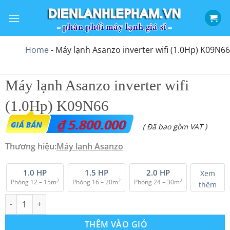
Bỏ
qua
nội
dung
Home
-
Máy lạnh Asanzo inverter wifi (1.0Hp) K09N66
Máy lạnh Asanzo inverter wifi
(1.0Hp) K09N66
₫
5.800.000
( Đã bao gồm VAT )
Thương hiệu:
Máy lạnh Asanzo
1.0 HP
1.5 HP
2.0 HP
Xem
2
2
2
Phòng 12 – 15m
Phòng 16 – 20m
Phòng 24 – 30m
thêm
Máy lạnh Asanzo inverter wifi (1.0Hp) K09N66 số lượng
THÊM VÀO GIỎ