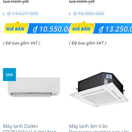
₫
13.627.000
₫
16.885.000
Giá
Giá
₫
10.550.000
₫
13.250.
gốc
gốc
Giá
Giá
( Đã bao gồm VAT )
( Đã bao gồm VAT )
là:
là:
hiện
hiện
₫ 13.627.000.
₫ 16.885.000.
tại
tại
là:
là:
Mới
₫ 10.550.000.
₫ 13.250.000.
Máy lạnh Daikin
Máy lạnh âm trần