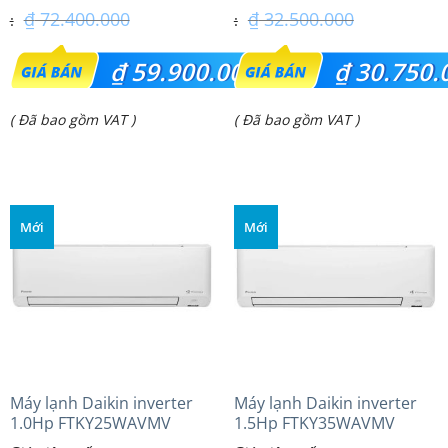
₫
72.400.000
₫
32.500.000
Giá
Giá
₫
59.900.000
₫
30.750.
gốc
gốc
Giá
Giá
( Đã bao gồm VAT )
( Đã bao gồm VAT )
là:
là:
hiện
hiện
₫ 72.400.000.
₫ 32.500.000.
tại
tại
là:
là:
Mới
Mới
₫ 59.900.000.
₫ 30.750.000.
Máy lạnh Daikin inverter
Máy lạnh Daikin inverter
1.0Hp FTKY25WAVMV
1.5Hp FTKY35WAVMV