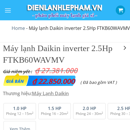
Bỏ
qua
nội
dung
Home
-
Máy lạnh Daikin inverter 2.5Hp FTKB60WAVMV
Máy lạnh Daikin inverter 2.5Hp
FTKB60WAVMV
₫
27.381.000
Giá
₫
22.850.000
Giá
( Đã bao gồm VAT )
gốc
hiện
Thương hiệu:
Máy Lạnh Daikin
là:
tại
₫ 27.381.000.
là:
1.0 HP
1.5 HP
2.0 HP
2.5 H
2
2
2
Phòng 12 – 15m
Phòng 16 – 20m
Phòng 24 – 30m
Phòng 30 –
₫ 22.850.000.
Xem Thêm