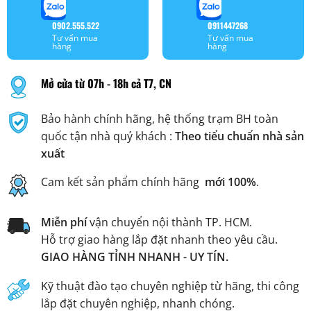
0902.555.522
0911447268
Tư vấn mua
Tư vấn mua
hàng
hàng
Mở cửa từ 07h - 18h cả T7, CN
Bảo hành chính hãng, hệ thống trạm BH toàn
quốc tận nhà quý khách :
Theo tiểu chuẩn nhà sản
xuất
Cam kết sản phẩm chính hãng
mới 100%
.
Miễn phí
vận chuyển nội thành TP. HCM.
Hỗ trợ giao hàng lắp đặt nhanh theo yêu cầu.
GIAO HÀNG TỈNH NHANH - UY TÍN.
Kỹ thuật đào tạo chuyên nghiệp từ hãng, thi công
lắp đặt chuyên nghiệp, nhanh chóng.