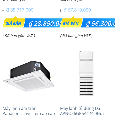
– 3 Pha
₫
35.717.000
₫
67.810.000
Giá
Giá
₫
28.850.000
₫
56.300.
gốc
gốc
Giá
Giá
( Đã bao gồm VAT )
( Đã bao gồm VAT )
là:
là:
hiện
hiện
₫ 35.717.000.
₫ 67.810.000.
tại
tại
là:
là:
₫ 28.850.000.
₫ 56.300.000.
Máy lạnh âm trần
Máy lạnh tủ đứng LG
Panasonic inverter cao cấp
APNQ36GR5A4 (4.0Hp)