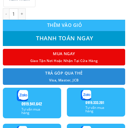
Máy lạnh Daikin inverter 2.5Hp FTKB60WAVMV số lượng
THÊM VÀO GIỎ
THANH TOÁN NGAY
MUA NGAY
Giao Tận Nơi Hoặc Nhận Tại Cửa Hàng
TRẢ GÓP QUA THẺ
Visa, Master, JCB
0919.333.201
0919.941.642
Tư vấn mua
Tư vấn mua
hàng
hàng