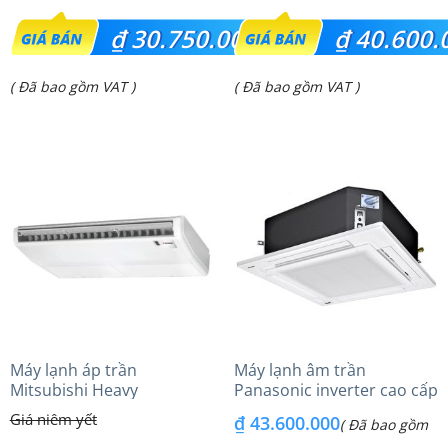
Giá
Giá
₫
30.750.000
₫
40.600.
gốc
gốc
Giá
Giá
( Đã bao gồm VAT )
( Đã bao gồm VAT )
là:
là:
hiện
hiện
₫ 32.500.000.
₫ 42.750.000.
tại
tại
là:
là:
₫ 30.750.000.
₫ 40.600.000.
Máy lạnh áp trần
Máy lạnh âm trần
Mitsubishi Heavy
Panasonic inverter cao cấp
FDE140VG (6.0Hp) Cao cấp
(6.0Hp) S-3448PU3HA/U-
₫
43.600.000
( Đã bao gồm
– 3 Pha
48PRH1H8 – 3 Pha