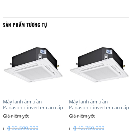
SẢN PHẨM TƯƠNG TỰ
Máy lạnh âm trần
Máy lạnh âm trần
Panasonic inverter cao cấp
Panasonic inverter cao cấp
(3.0Hp) S-2430PU3HA/U-
(5.0Hp) S-3448PU3HA/U-
24PRH1H5
43PRH1H5
₫
32.500.000
₫
42.750.000