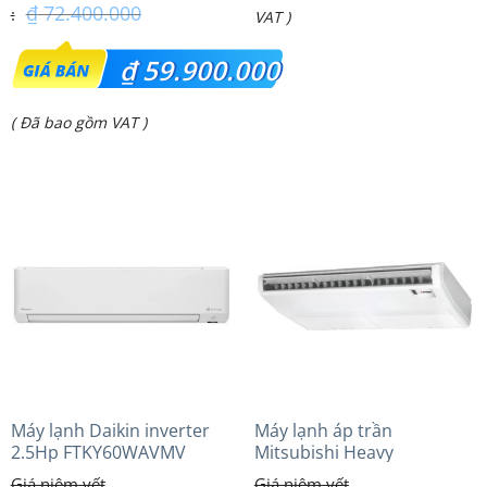
₫
72.400.000
VAT )
Giá
₫
59.900.000
gốc
Giá
( Đã bao gồm VAT )
là:
hiện
₫ 72.400.000.
tại
là:
₫ 59.900.000.
Máy lạnh Daikin inverter
Máy lạnh áp trần
2.5Hp FTKY60WAVMV
Mitsubishi Heavy
FDE125VG (5.0Hp) Cao cấp