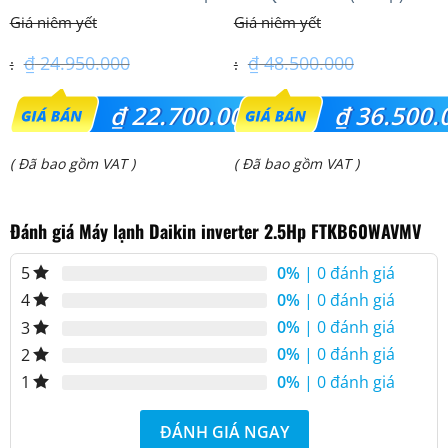
(2.0 Hp) S-1821PU3HA/U-
inverter
18PRH1H5
₫
24.950.000
₫
48.500.000
Giá
Giá
₫
22.700.000
₫
36.500.
gốc
gốc
Giá
Giá
( Đã bao gồm VAT )
( Đã bao gồm VAT )
là:
là:
hiện
hiện
₫ 24.950.000.
₫ 48.500.000.
Đánh giá Máy lạnh Daikin inverter 2.5Hp FTKB60WAVMV
tại
tại
là:
là:
0%
| 0 đánh giá
5
₫ 22.700.000.
₫ 36.500.000.
0%
| 0 đánh giá
4
0%
| 0 đánh giá
3
0%
| 0 đánh giá
2
0%
| 0 đánh giá
1
ĐÁNH GIÁ NGAY