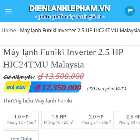
Bỏ
qua
nội
dung
Home
-
Máy lạnh Funiki Inverter 2.5 HP HIC24TMU Malaysia
Máy lạnh Funiki Inverter 2.5 HP
HIC24TMU Malaysia
₫
13.500.000
Giá
₫
12.350.000
Giá
( Đã bao gồm VAT )
gốc
hiện
Thương hiệu:
Máy lạnh Funiki
là:
tại
₫ 13.500.000.
là:
1.0 HP
1.5 HP
2.0 HP
2.5 H
2
2
2
Phòng 12 – 15m
Phòng 16 – 20m
Phòng 24 – 30m
Phòng 30 –
₫ 12.350.000.
Xem Thêm