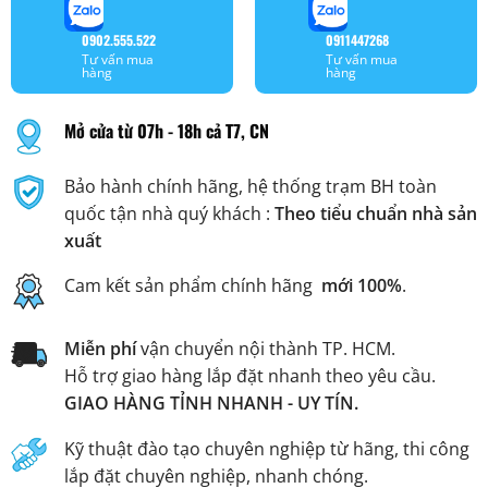
0902.555.522
0911447268
Tư vấn mua
Tư vấn mua
hàng
hàng
Mở cửa từ 07h - 18h cả T7, CN
Bảo hành chính hãng, hệ thống trạm BH toàn
quốc tận nhà quý khách :
Theo tiểu chuẩn nhà sản
xuất
Cam kết sản phẩm chính hãng
mới 100%
.
Miễn phí
vận chuyển nội thành TP. HCM.
Hỗ trợ giao hàng lắp đặt nhanh theo yêu cầu.
GIAO HÀNG TỈNH NHANH - UY TÍN.
Kỹ thuật đào tạo chuyên nghiệp từ hãng, thi công
lắp đặt chuyên nghiệp, nhanh chóng.