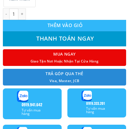
Máy lạnh Funiki Inverter 2.5 HP HIC24TMU Malaysia số lượng
THÊM VÀO GIỎ
THANH TOÁN NGAY
MUA NGAY
Giao Tận Nơi Hoặc Nhận Tại Cửa Hàng
TRẢ GÓP QUA THẺ
Visa, Master, JCB
0919.333.201
0919.941.642
Tư vấn mua
Tư vấn mua
hàng
hàng