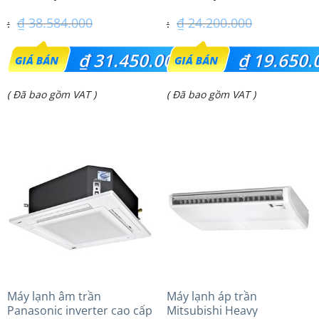
₫
38.584.000
₫
24.200.000
Giá
Giá
₫
31.450.000
₫
19.650.
gốc
gốc
Giá
Giá
( Đã bao gồm VAT )
( Đã bao gồm VAT )
là:
là:
hiện
hiện
₫ 38.584.000.
₫ 24.200.000.
tại
tại
là:
là:
₫ 31.450.000.
₫ 19.650.000.
Máy lạnh âm trần
Máy lạnh áp trần
Panasonic inverter cao cấp
Mitsubishi Heavy