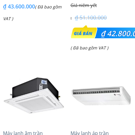
(6.0Hp) S-3448PU3HA/U-
FDE100VG (4.0Hp) Cao cấp
₫
43.600.000
( Đã bao gồm
48PRH1H8 – 3 Pha
– 3 Pha
₫
51.100.000
VAT )
Giá
₫
42.800.
gốc
Giá
( Đã bao gồm VAT )
là:
hiện
₫ 51.100.000.
tại
là:
₫ 42.800.000.
Máy lạnh âm trần
Máy lạnh áp trần