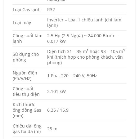
Loại Gas lạnh
R32
Inverter – Loại 1 chiều lạnh (chỉ làm
Loại máy
lạnh)
Công suất làm
2.5 Hp (2.5 Ngựa) ~ 24.000 Btu/h –
lạnh
6.017 kW
Diện tích 31 – 35 m² hoặc 93 – 105 m³
Sử dụng cho
khí (thích hợp cho phòng khách, văn
phòng
phòng)
Nguồn điện
1 Pha, 220 – 240 V, 50Hz
(Ph/V/Hz)
Công suất
2.101 kW
tiêu thụ điện
Kích thước
ống đồng Gas
6,35 / 15,9
(mm)
Chiều dài ống
25 m
gas tối đa (m)