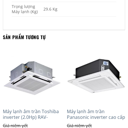
Trọng lượng
29.6 Kg
Máy lạnh (Kg)
SẢN PHẨM TƯƠNG TỰ
Máy lạnh âm trần Toshiba
Máy lạnh âm trần
inverter (2.0Hp) RAV-
Panasonic inverter cao cấp
GV1801AP-V
(5.0Hp) S-3448PU3HA/U-