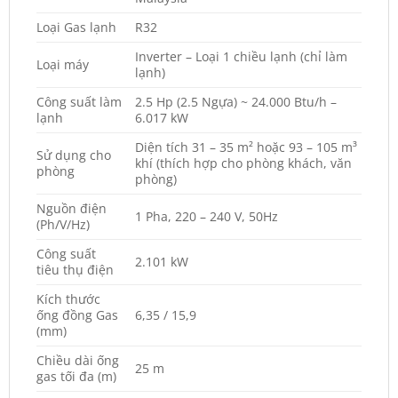
Loại Gas lạnh
R32
Inverter – Loại 1 chiều lạnh (chỉ làm
Loại máy
lạnh)
Công suất làm
2.5 Hp (2.5 Ngựa) ~ 24.000 Btu/h –
lạnh
6.017 kW
Diện tích 31 – 35 m² hoặc 93 – 105 m³
Sử dụng cho
khí (thích hợp cho phòng khách, văn
phòng
phòng)
Nguồn điện
1 Pha, 220 – 240 V, 50Hz
(Ph/V/Hz)
Công suất
2.101 kW
tiêu thụ điện
Kích thước
ống đồng Gas
6,35 / 15,9
(mm)
Chiều dài ống
25 m
gas tối đa (m)