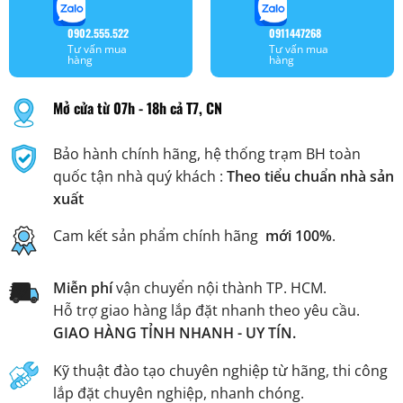
0902.555.522
0911447268
Tư vấn mua
Tư vấn mua
hàng
hàng
Mở cửa từ 07h - 18h cả T7, CN
Bảo hành chính hãng, hệ thống trạm BH toàn
quốc tận nhà quý khách :
Theo tiểu chuẩn nhà sản
xuất
Cam kết sản phẩm chính hãng
mới 100%
.
Miễn phí
vận chuyển nội thành TP. HCM.
Hỗ trợ giao hàng lắp đặt nhanh theo yêu cầu.
GIAO HÀNG TỈNH NHANH - UY TÍN.
Kỹ thuật đào tạo chuyên nghiệp từ hãng, thi công
lắp đặt chuyên nghiệp, nhanh chóng.