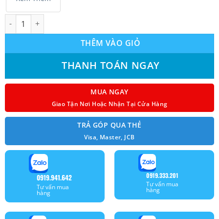
Máy lạnh Funiki Inverter 2.5 HP HIC24TMU Malaysia số lượng
THÊM VÀO GIỎ
THANH TOÁN NGAY
MUA NGAY
Giao Tận Nơi Hoặc Nhận Tại Cửa Hàng
TRẢ GÓP QUA THẺ
Visa, Master, JCB
0919.333.201
0919.941.642
Tư vấn mua
Tư vấn mua
hàng
hàng