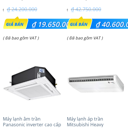
43PRH1H5
₫
24.200.000
₫
42.750.000
Giá
Giá
₫
19.650.000
₫
40.600.
gốc
gốc
Giá
Giá
( Đã bao gồm VAT )
( Đã bao gồm VAT )
là:
là:
hiện
hiện
₫ 24.200.000.
₫ 42.750.000.
tại
tại
là:
là:
₫ 19.650.000.
₫ 40.600.000.
Máy lạnh âm trần
Máy lạnh áp trần
Panasonic inverter cao cấp
Mitsubishi Heavy