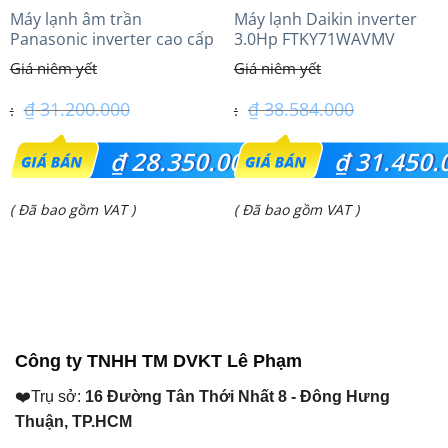
Máy lạnh âm trần
Máy lạnh Daikin inverter
Panasonic inverter cao cấp
3.0Hp FTKY71WAVMV
(2.5Hp) S-1821PU3HA/U-
21PRH1H5
₫
31.200.000
₫
38.584.000
Giá
Giá
₫
28.350.000
₫
31.450.
gốc
gốc
Giá
Giá
( Đã bao gồm VAT )
( Đã bao gồm VAT )
là:
là:
hiện
hiện
₫ 31.200.000.
₫ 38.584.000.
tại
tại
là:
là:
₫ 28.350.000.
₫ 31.450.000.
Công ty TNHH TM DVKT Lê Phạm
❤️Trụ sở:
16 Đường Tân Thới Nhất 8 - Đông Hưng
Thuận, TP.HCM