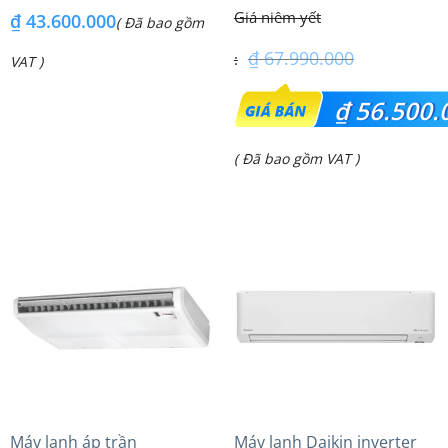
(6.0Hp) S-3448PU3HA/U-
FDE140VG (6.0Hp) Cao cấp
₫
43.600.000
( Đã bao gồm
48PRH1H8 – 3 Pha
– 1 Pha
₫
67.990.000
VAT )
Giá
₫
56.500.
gốc
Giá
( Đã bao gồm VAT )
là:
hiện
₫ 67.990.000.
tại
là:
₫ 56.500.000.
Máy lạnh áp trần
Máy lạnh Daikin inverter