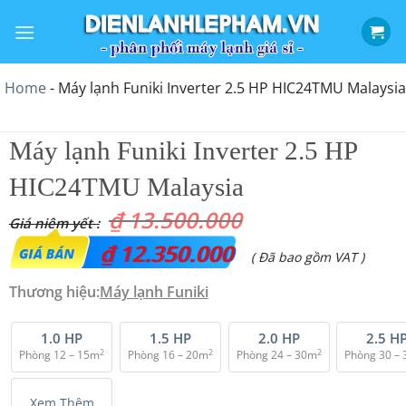
Bỏ
qua
nội
dung
Home
-
Máy lạnh Funiki Inverter 2.5 HP HIC24TMU Malaysia
Máy lạnh Funiki Inverter 2.5 HP
HIC24TMU Malaysia
₫
13.500.000
Giá
₫
12.350.000
Giá
( Đã bao gồm VAT )
gốc
hiện
Thương hiệu:
Máy lạnh Funiki
là:
tại
₫ 13.500.000.
là:
1.0 HP
1.5 HP
2.0 HP
2.5 H
2
2
2
Phòng 12 – 15m
Phòng 16 – 20m
Phòng 24 – 30m
Phòng 30 –
₫ 12.350.000.
Xem Thêm