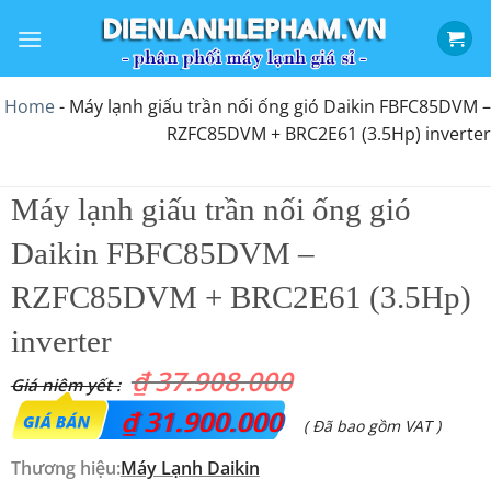
Bỏ
qua
nội
dung
Home
-
Máy lạnh giấu trần nối ống gió Daikin FBFC85DVM –
RZFC85DVM + BRC2E61 (3.5Hp) inverter
Máy lạnh giấu trần nối ống gió
Daikin FBFC85DVM –
RZFC85DVM + BRC2E61 (3.5Hp)
inverter
₫
37.908.000
Giá
₫
31.900.000
Giá
( Đã bao gồm VAT )
gốc
hiện
Thương hiệu:
Máy Lạnh Daikin