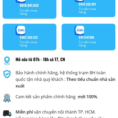
0919.333.201
0919.941.642
Tư vấn mua
Tư vấn mua
hàng
hàng
0902.555.522
0911447268
Tư vấn mua
Tư vấn mua
hàng
hàng
Mở cửa từ 07h - 18h cả T7, CN
Bảo hành chính hãng, hệ thống trạm BH toàn
quốc tận nhà quý khách :
Theo tiểu chuẩn nhà sản
xuất
Cam kết sản phẩm chính hãng
mới 100%
.
Miễn phí
vận chuyển nội thành TP. HCM.