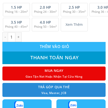
là:
tại
₫ 37.908.000.
là:
1.5 HP
2.0 HP
2.5 HP
3.0 H
2
2
2
Phòng 16 – 20m
Phòng 24 – 30m
Phòng 30 – 35m
Phòng 36 –
₫ 31.900.000.
3.5 HP
4.0 HP
Xem Thêm
2
2
Phòng 40 – 45m
Phòng 50 – 54m
Máy lạnh giấu trần nối ống gió Daikin FBFC85DVM - RZFC85DVM +
THÊM VÀO GIỎ
THANH TOÁN NGAY
MUA NGAY
Giao Tận Nơi Hoặc Nhận Tại Cửa Hàng
TRẢ GÓP QUA THẺ
Visa, Master, JCB