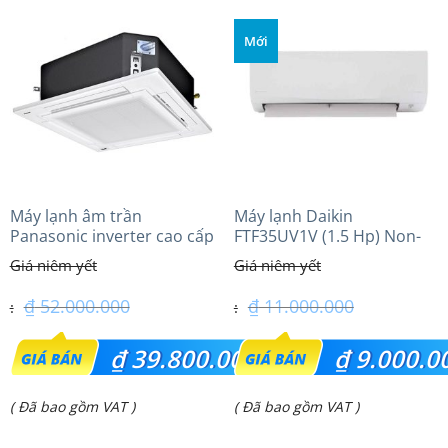
Mới
Máy lạnh âm trần
Máy lạnh Daikin
Panasonic inverter cao cấp
FTF35UV1V (1.5 Hp) Non-
(5.0Hp) S-3448PU3HA/U-
inverter Thái lan
43PRH1H8 – 3 Pha
₫
52.000.000
₫
11.000.000
Giá
Giá
₫
39.800.000
₫
9.000.0
gốc
gốc
Giá
Giá
( Đã bao gồm VAT )
( Đã bao gồm VAT )
là:
là:
hiện
hiện
₫ 52.000.000.
₫ 11.000.000.