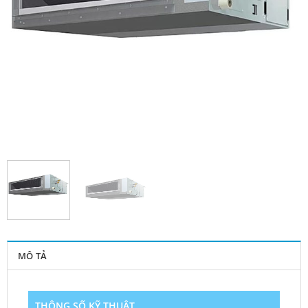
MÔ TẢ
THÔNG SỐ KỸ THUẬT