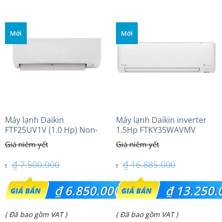
tại
tại
là:
là:
Mới
Mới
₫ 39.800.000.
₫ 9.000.000.
Máy lạnh Daikin
Máy lạnh Daikin inverter
FTF25UV1V (1.0 Hp) Non-
1.5Hp FTKY35WAVMV
inverter Thái lan
₫
7.500.000
₫
16.885.000
Giá
Giá
₫
6.850.000
₫
13.250.
gốc
gốc
Giá
Giá
( Đã bao gồm VAT )
( Đã bao gồm VAT )
là:
là: