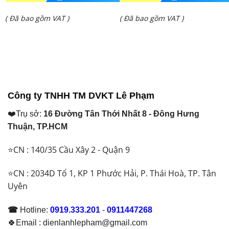
gốc
gốc
Giá
Giá
( Đã bao gồm VAT )
( Đã bao gồm VAT )
là:
là:
hiện
hiện
₫ 24.950.000.
₫ 25.907.000.
tại
tại
là:
là:
₫ 22.700.000.
₫ 21.500.000.
Công ty TNHH TM DVKT Lê Phạm
❤️Trụ sở:
16 Đường Tân Thới Nhất 8 - Đông Hưng
Thuận, TP.HCM
⭐CN : 140/35 Cầu Xây 2 - Quận 9
⭐CN : 2034D Tổ 1, KP 1 Phước Hải, P. Thái Hoà, TP. Tân
Uyên
☎
Hotline:
0919.333.201
-
0911447268
🍀Email : dienlanhlepham@gmail.com