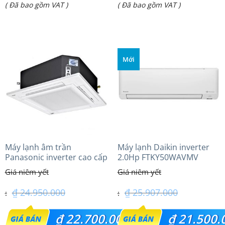
Giá
Giá
( Đã bao gồm VAT )
( Đã bao gồm VAT )
là:
là:
hiện
hiện
₫ 67.810.000.
₫ 37.950.000.
tại
tại
là:
là:
Mới
₫ 56.300.000.
₫ 36.100.000.
Máy lạnh âm trần
Máy lạnh Daikin inverter
Panasonic inverter cao cấp
2.0Hp FTKY50WAVMV
(2.0 Hp) S-1821PU3HA/U-
18PRH1H5
₫
24.950.000
₫
25.907.000
Giá
Giá
₫
22.700.000
₫
21.500.