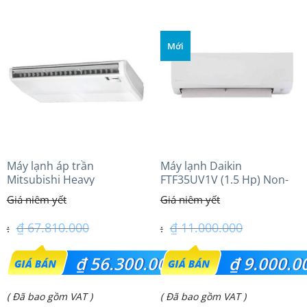
tại
tại
là:
là:
Mới
₫ 36.100.000.
₫ 28.350.000.
Máy lạnh áp trần
Máy lạnh Daikin
Mitsubishi Heavy
FTF35UV1V (1.5 Hp) Non-
FDE125VG (5.0Hp) Cao cấp
inverter Thái lan
– 3 Pha
₫
67.810.000
₫
11.000.000
Giá
Giá
₫
56.300.000
₫
9.000.0
gốc
gốc
Giá
Giá
( Đã bao gồm VAT )
( Đã bao gồm VAT )
là:
là: