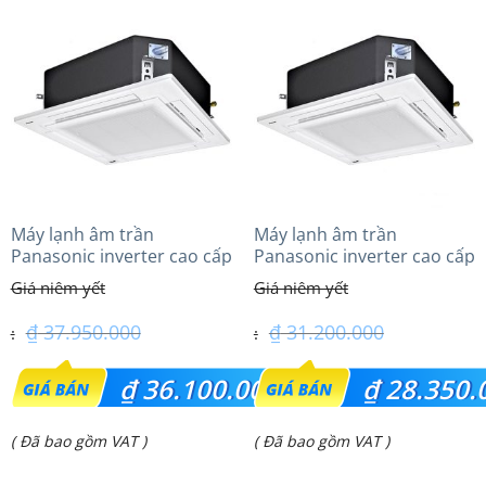
Máy lạnh âm trần
Máy lạnh âm trần
Panasonic inverter cao cấp
Panasonic inverter cao cấp
(4.0Hp) S-3448PU3HA/U-
(2.5Hp) S-1821PU3HA/U-
34PRH1H5
21PRH1H5
₫
37.950.000
₫
31.200.000
Giá
Giá
₫
36.100.000
₫
28.350.
gốc
gốc
Giá
Giá
( Đã bao gồm VAT )
( Đã bao gồm VAT )
là:
là:
hiện
hiện
₫ 37.950.000.
₫ 31.200.000.