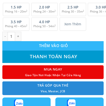
là:
tại
₫ 37.908.000.
là:
1.5 HP
2.0 HP
2.5 HP
3.0 H
2
2
2
Phòng 16 – 20m
Phòng 24 – 30m
Phòng 30 – 35m
Phòng 36 –
₫ 31.900.000.
3.5 HP
4.0 HP
Xem Thêm
2
2
Phòng 40 – 45m
Phòng 50 – 54m
Máy lạnh giấu trần nối ống gió Daikin FBFC85DVM - RZFC85DVM +
THÊM VÀO GIỎ
THANH TOÁN NGAY
MUA NGAY
Giao Tận Nơi Hoặc Nhận Tại Cửa Hàng
TRẢ GÓP QUA THẺ
Visa, Master, JCB