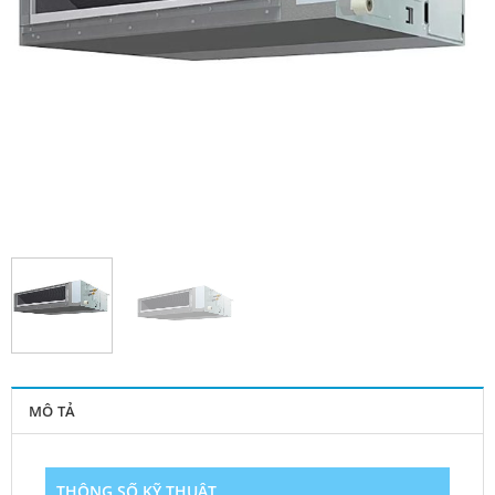
MÔ TẢ
THÔNG SỐ KỸ THUẬT