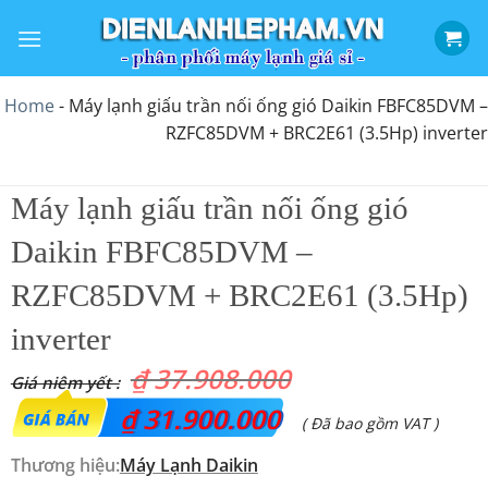
Bỏ
qua
nội
dung
Home
-
Máy lạnh giấu trần nối ống gió Daikin FBFC85DVM –
RZFC85DVM + BRC2E61 (3.5Hp) inverter
Máy lạnh giấu trần nối ống gió
Daikin FBFC85DVM –
RZFC85DVM + BRC2E61 (3.5Hp)
inverter
₫
37.908.000
Giá
₫
31.900.000
Giá
( Đã bao gồm VAT )
gốc
hiện
Thương hiệu:
Máy Lạnh Daikin