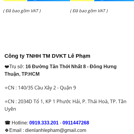
gốc
gốc
Giá
Giá
( Đã bao gồm VAT )
( Đã bao gồm VAT )
là:
là:
hiện
hiện
₫ 80.000.000.
₫ 38.584.000.
tại
tại
là:
là:
₫ 76.200.000.
₫ 31.450.000.
Công ty TNHH TM DVKT Lê Phạm
❤️Trụ sở:
16 Đường Tân Thới Nhất 8 - Đông Hưng
Thuận, TP.HCM
⭐CN : 140/35 Cầu Xây 2 - Quận 9
⭐CN : 2034D Tổ 1, KP 1 Phước Hải, P. Thái Hoà, TP. Tân
Uyên
☎
Hotline:
0919.333.201
-
0911447268
🍀Email : dienlanhlepham@gmail.com