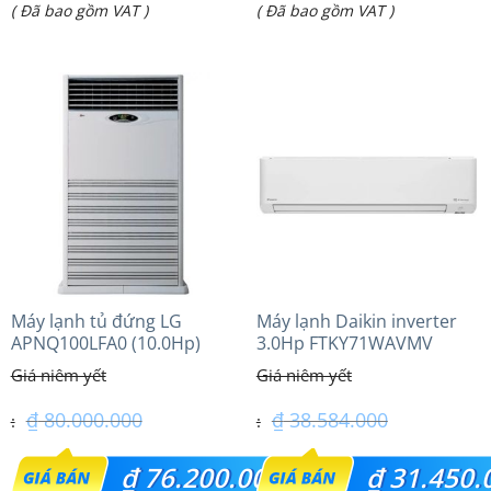
Giá
Giá
( Đã bao gồm VAT )
( Đã bao gồm VAT )
là:
là:
hiện
hiện
₫ 32.500.000.
₫ 67.990.000.
tại
tại
là:
là:
₫ 30.750.000.
₫ 56.500.000.
Máy lạnh tủ đứng LG
Máy lạnh Daikin inverter
APNQ100LFA0 (10.0Hp)
3.0Hp FTKY71WAVMV
₫
80.000.000
₫
38.584.000
Giá
Giá
₫
76.200.000
₫
31.450.