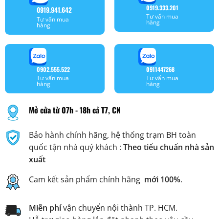
0919.333.201
0919.941.642
Tư vấn mua
Tư vấn mua
hàng
hàng
0902.555.522
0911447268
Tư vấn mua
Tư vấn mua
hàng
hàng
Mở cửa từ 07h - 18h cả T7, CN
Bảo hành chính hãng, hệ thống trạm BH toàn
quốc tận nhà quý khách :
Theo tiểu chuẩn nhà sản
xuất
Cam kết sản phẩm chính hãng
mới 100%
.
Miễn phí
vận chuyển nội thành TP. HCM.