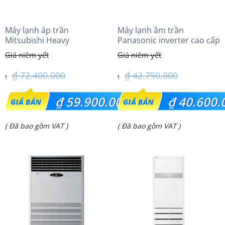
Máy lạnh áp trần
Máy lạnh âm trần
Mitsubishi Heavy
Panasonic inverter cao cấp
FDE140VG (6.0Hp) Cao cấp
(5.0Hp) S-3448PU3HA/U-
– 3 Pha
43PRH1H5
₫
72.400.000
₫
42.750.000
Giá
Giá
₫
59.900.000
₫
40.600.
gốc
gốc
Giá
Giá
( Đã bao gồm VAT )
( Đã bao gồm VAT )
là:
là:
hiện
hiện
₫ 72.400.000.
₫ 42.750.000.
tại
tại
là:
là:
₫ 59.900.000.
₫ 40.600.000.