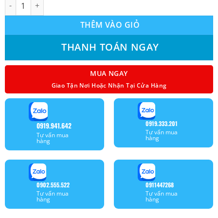
Máy lạnh giấu trần ống gió FDUM100CR-S5 (4.0Hp) số lượng
THÊM VÀO GIỎ
THANH TOÁN NGAY
MUA NGAY
Giao Tận Nơi Hoặc Nhận Tại Cửa Hàng
0919.333.201
0919.941.642
Tư vấn mua
Tư vấn mua
hàng
hàng
0902.555.522
0911447268
Tư vấn mua
Tư vấn mua
hàng
hàng