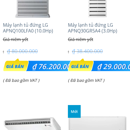
Máy lạnh tủ đứng LG
Máy lạnh tủ đứng LG
APNQ100LFA0 (10.0Hp)
APNQ30GR5A4 (3.0Hp)
Inverter
₫
80.000.000
₫
38.400.000
Giá
Giá
₫
76.200.000
₫
29.000.
gốc
gốc
Giá
Giá
( Đã bao gồm VAT )
( Đã bao gồm VAT )
là:
là:
hiện
hiện
₫ 80.000.000.
₫ 38.400.000.
tại
tại
là:
là:
Mới
₫ 76.200.000.
₫ 29.000.000.