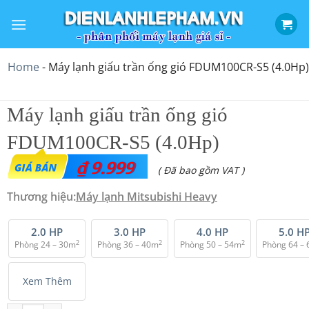
Bỏ
qua
nội
dung
Home
-
Máy lạnh giấu trần ống gió FDUM100CR-S5 (4.0Hp)
Máy lạnh giấu trần ống gió
FDUM100CR-S5 (4.0Hp)
₫
9.999
( Đã bao gồm VAT )
Thương hiệu:
Máy lạnh Mitsubishi Heavy
2.0 HP
3.0 HP
4.0 HP
5.0 H
2
2
2
Phòng 24 – 30m
Phòng 36 – 40m
Phòng 50 – 54m
Phòng 64 –
Xem Thêm