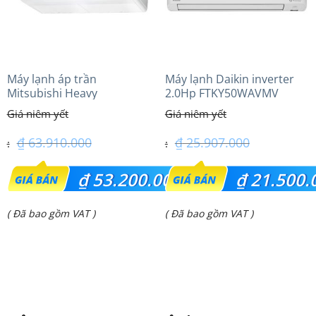
Máy lạnh áp trần
Máy lạnh Daikin inverter
Mitsubishi Heavy
2.0Hp FTKY50WAVMV
FDE125VG (5.0Hp) Cao cấp
– 1 Pha
₫
63.910.000
₫
25.907.000
Giá
Giá
₫
53.200.000
₫
21.500.
gốc
gốc
Giá
Giá
( Đã bao gồm VAT )
( Đã bao gồm VAT )
là:
là:
hiện
hiện
₫ 63.910.000.
₫ 25.907.000.
tại
tại
là:
là:
₫ 53.200.000.
₫ 21.500.000.