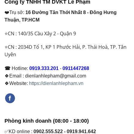
Công ty TNHH TM DVKT Lê Phạm
❤️Trụ sở:
16 Đường Tân Thới Nhất 8 - Đông Hưng
Thuận, TP.HCM
⭐CN : 140/35 Cầu Xây 2 - Quận 9
⭐CN : 2034D Tổ 1, KP 1 Phước Hải, P. Thái Hoà, TP. Tân
Uyên
☎
Hotline:
0919.333.201
-
0911447268
🍀Email : dienlanhlepham@gmail.com
🍀Website:
https://dienlanhlepham.vn
Phòng kinh doanh (08:00 - 18:00)
✅KD online :
0902.555.522 - 0919.941.642