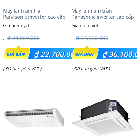
Máy lạnh âm trần
Máy lạnh âm trần
Panasonic inverter cao cấp
Panasonic inverter cao cấp
(2.0 Hp) S-1821PU3HA/U-
(4.0Hp) S-3448PU3HA/U-
18PRH1H5
34PRH1H5
₫
24.950.000
₫
37.950.000
Giá
Giá
₫
22.700.000
₫
36.100.
gốc
gốc
Giá
Giá
( Đã bao gồm VAT )
( Đã bao gồm VAT )
là:
là:
hiện
hiện
₫ 24.950.000.
₫ 37.950.000.
tại
tại
là:
là:
₫ 22.700.000.
₫ 36.100.000.