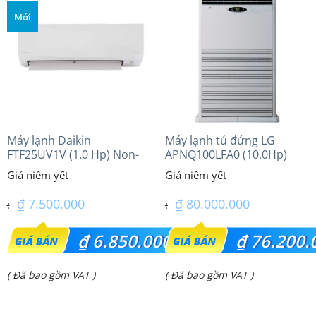
Mới
Máy lạnh Daikin
Máy lạnh tủ đứng LG
FTF25UV1V (1.0 Hp) Non-
APNQ100LFA0 (10.0Hp)
inverter Thái lan
₫
7.500.000
₫
80.000.000
Giá
Giá
₫
6.850.000
₫
76.200.
gốc
gốc
Giá
Giá
( Đã bao gồm VAT )
( Đã bao gồm VAT )
là:
là:
hiện
hiện
₫ 7.500.000.
₫ 80.000.000.