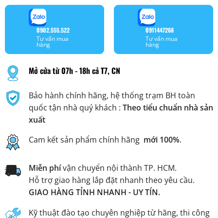
0902.555.522
0911447268
Tư vấn mua
Tư vấn mua
hàng
hàng
Mở cửa từ 07h - 18h cả T7, CN
Bảo hành chính hãng, hệ thống trạm BH toàn
quốc tận nhà quý khách :
Theo tiểu chuẩn nhà sản
xuất
Cam kết sản phẩm chính hãng
mới 100%
.
Miễn phí
vận chuyển nội thành TP. HCM.
Hỗ trợ giao hàng lắp đặt nhanh theo yêu cầu.
GIAO HÀNG TỈNH NHANH - UY TÍN.
Kỹ thuật đào tạo chuyên nghiệp từ hãng, thi công