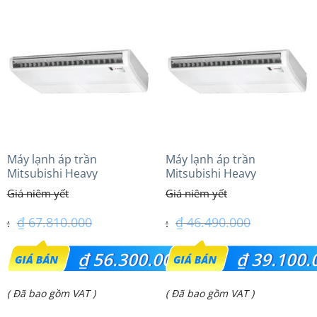
tại
tại
là:
là:
₫ 6.850.000.
₫ 76.200.000.
Máy lạnh áp trần
Máy lạnh áp trần
Mitsubishi Heavy
Mitsubishi Heavy
FDE125VG (5.0Hp) Cao cấp
FDE100VG (4.0Hp) Cao cấp
– 3 Pha
– 1 Pha
₫
67.810.000
₫
46.490.000
Giá
Giá
₫
56.300.000
₫
39.100.
gốc
gốc
Giá
Giá
( Đã bao gồm VAT )
( Đã bao gồm VAT )
là:
là:
hiện
hiện