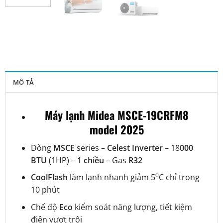
MÔ TẢ
Máy lạnh Midea MSCE-19CRFM8
model 2025
Dòng
MSCE
series –
Celest Inverter
– 18
000
BTU
(1HP) –
1 chiều
– Gas
R32
0
CoolFlash
làm lạnh nhanh giảm 5
C chỉ trong
10 phút
Chế độ
Eco
kiểm soát năng lượng, tiết kiệm
điện vượt trội