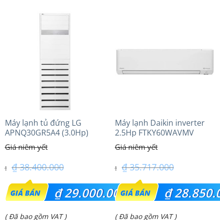
₫ 67.810.000.
₫ 46.490.000.
tại
tại
là:
là:
₫ 56.300.000.
₫ 39.100.000.
Máy lạnh tủ đứng LG
Máy lạnh Daikin inverter
APNQ30GR5A4 (3.0Hp)
2.5Hp FTKY60WAVMV
Inverter
₫
38.400.000
₫
35.717.000
Giá
Giá
₫
29.000.000
₫
28.850.
gốc
gốc
Giá
Giá
( Đã bao gồm VAT )
( Đã bao gồm VAT )
là:
là: