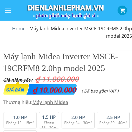
Bỏ
qua
nội
dung
Home
-
Máy lạnh Midea Inverter MSCE-19CRFM8 2.0hp
model 2025
Máy lạnh Midea Inverter MSCE-
19CRFM8 2.0hp model 2025
₫
11.000.000
Giá
₫
10.000.000
Giá
( Đã bao gồm VAT )
gốc
hiện
Thương hiệu:
Máy lạnh Midea
là:
tại
₫ 11.000.000.
1.5 HP
là:
1.0 HP
2.0 HP
2.5 HP
Phòng
2
2
2
Phòng 12 – 15m
Phòng 24 – 30m
Phòng 30 – 40m
₫ 10.000.000.
16 – 20m