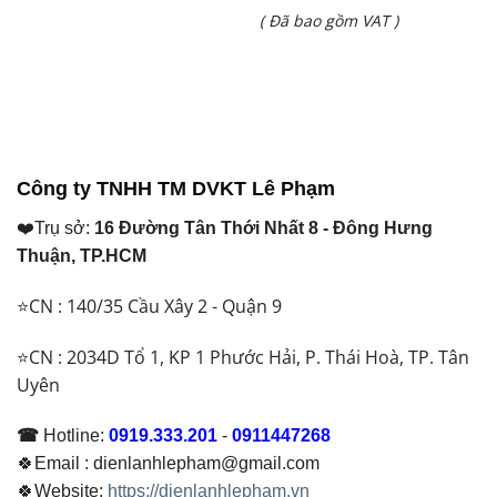
Giá
( Đã bao gồm VAT )
là:
hiện
₫ 13.627.000.
tại
là:
₫ 10.550.000.
Công ty TNHH TM DVKT Lê Phạm
❤️Trụ sở:
16 Đường Tân Thới Nhất 8 - Đông Hưng
Thuận, TP.HCM
⭐CN : 140/35 Cầu Xây 2 - Quận 9
⭐CN : 2034D Tổ 1, KP 1 Phước Hải, P. Thái Hoà, TP. Tân
Uyên
☎
Hotline:
0919.333.201
-
0911447268
🍀Email : dienlanhlepham@gmail.com
🍀Website:
https://dienlanhlepham.vn