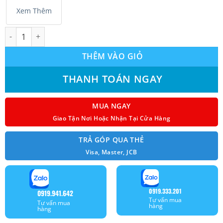
2
Xem Thêm
Máy lạnh Midea Inverter MSCE-19CRFM8 2.0hp model 2025 số l
THÊM VÀO GIỎ
THANH TOÁN NGAY
MUA NGAY
Giao Tận Nơi Hoặc Nhận Tại Cửa Hàng
TRẢ GÓP QUA THẺ
Visa, Master, JCB
0919.333.201
0919.941.642
Tư vấn mua
Tư vấn mua
hàng
hàng