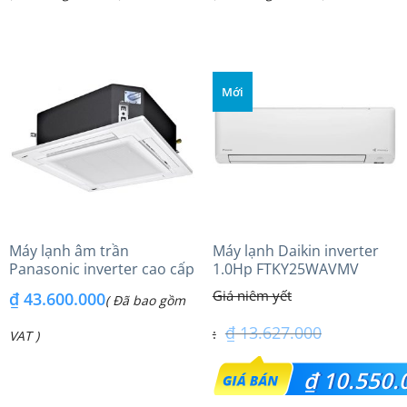
hiện
hiện
₫ 38.400.000.
₫ 35.717.000.
tại
tại
là:
là:
Mới
₫ 29.000.000.
₫ 28.850.000.
Máy lạnh âm trần
Máy lạnh Daikin inverter
Panasonic inverter cao cấp
1.0Hp FTKY25WAVMV
(6.0Hp) S-3448PU3HA/U-
₫
43.600.000
( Đã bao gồm
48PRH1H8 – 3 Pha
₫
13.627.000
VAT )
Giá
₫
10.550.
gốc