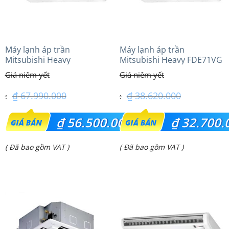
Máy lạnh áp trần
Máy lạnh áp trần
Mitsubishi Heavy
Mitsubishi Heavy FDE71VG
FDE140VG (6.0Hp) Cao cấp
(3.0Hp) Tiêu chuẩn
– 1 Pha
₫
67.990.000
₫
38.620.000
Giá
Giá
₫
56.500.000
₫
32.700.
gốc
gốc
Giá
Giá
( Đã bao gồm VAT )
( Đã bao gồm VAT )
là:
là:
hiện
hiện
₫ 67.990.000.
₫ 38.620.000.
tại
tại
là:
là:
₫ 56.500.000.
₫ 32.700.000.