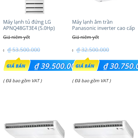
Máy lạnh tủ đứng LG
Máy lạnh âm trần
APNQ48GT3E4 (5.0Hp)
Panasonic inverter cao cấp
Inverter
(3.0Hp) S-2430PU3HA/U-
24PRH1H5
₫
53.500.000
₫
32.500.000
Giá
Giá
₫
39.500.000
₫
30.750.
gốc
gốc
Giá
Giá
( Đã bao gồm VAT )
( Đã bao gồm VAT )
là:
là:
hiện
hiện
₫ 53.500.000.
₫ 32.500.000.
tại
tại
là:
là:
₫ 39.500.000.
₫ 30.750.000.