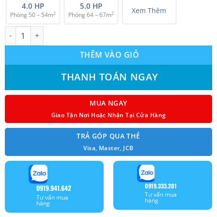
4.0 HP
5.0 HP
Xem Thêm
2
2
Phòng 50 – 54m
Phòng 64 – 67m
Máy lạnh Multi Mitsubishi Heavy SCM100ZM-S (4.0Hp) Inverter 
THÊM VÀO GIỎ
THANH TOÁN NGAY
MUA NGAY
Giao Tận Nơi Hoặc Nhận Tại Cửa Hàng
TRẢ GÓP QUA THẺ
Visa, Master, JCB
0919.333.201
0919.941.642
Tư vấn mua
Tư vấn mua
hàng
hàng