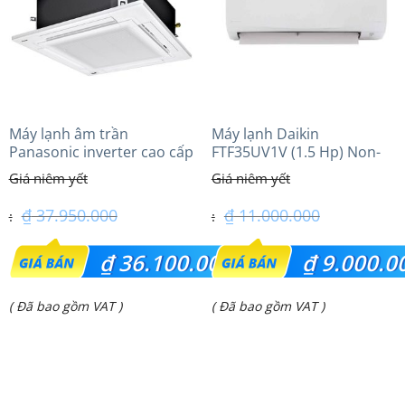
Máy lạnh âm trần
Máy lạnh Daikin
Panasonic inverter cao cấp
FTF35UV1V (1.5 Hp) Non-
(4.0Hp) S-3448PU3HA/U-
inverter Thái lan
34PRH1H5
₫
37.950.000
₫
11.000.000
Giá
Giá
₫
36.100.000
₫
9.000.0
gốc
gốc
Giá
Giá
( Đã bao gồm VAT )
( Đã bao gồm VAT )
là:
là:
hiện
hiện
₫ 37.950.000.
₫ 11.000.000.
tại
tại
là:
là: