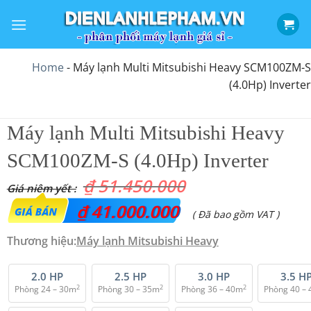
Bỏ
qua
nội
dung
Home
-
Máy lạnh Multi Mitsubishi Heavy SCM100ZM-S
(4.0Hp) Inverter
Máy lạnh Multi Mitsubishi Heavy
SCM100ZM-S (4.0Hp) Inverter
₫
51.450.000
Giá
₫
41.000.000
Giá
( Đã bao gồm VAT )
gốc
hiện
Thương hiệu:
Máy lạnh Mitsubishi Heavy
là:
tại
₫ 51.450.000.
là:
2.0 HP
2.5 HP
3.0 HP
3.5 H
2
2
2
Phòng 24 – 30m
Phòng 30 – 35m
Phòng 36 – 40m
Phòng 40 –
₫ 41.000.000.