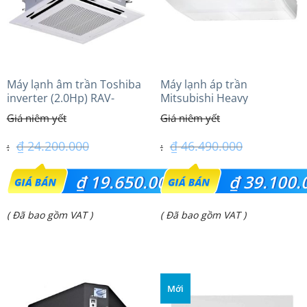
Máy lạnh âm trần Toshiba
Máy lạnh áp trần
inverter (2.0Hp) RAV-
Mitsubishi Heavy
GV1801AP-V
FDE100VG (4.0Hp) Cao cấp
– 1 Pha
₫
24.200.000
₫
46.490.000
Giá
Giá
₫
19.650.000
₫
39.100.
gốc
gốc
Giá
Giá
( Đã bao gồm VAT )
( Đã bao gồm VAT )
là:
là:
hiện
hiện
₫ 24.200.000.
₫ 46.490.000.
tại
tại
là:
là:
Mới
₫ 19.650.000.
₫ 39.100.000.