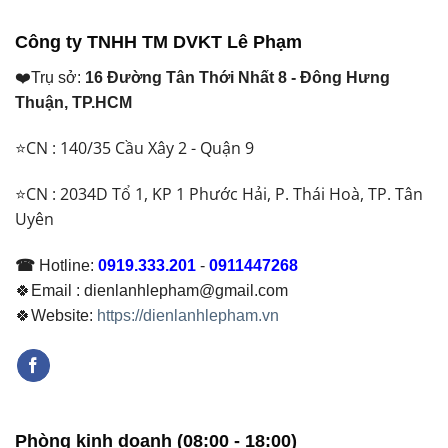
₫ 36.100.000.
₫ 9.000.000.
Công ty TNHH TM DVKT Lê Phạm
❤️Trụ sở:
16 Đường Tân Thới Nhất 8 - Đông Hưng
Thuận, TP.HCM
⭐CN : 140/35 Cầu Xây 2 - Quận 9
⭐CN : 2034D Tổ 1, KP 1 Phước Hải, P. Thái Hoà, TP. Tân
Uyên
☎
Hotline:
0919.333.201
-
0911447268
🍀Email : dienlanhlepham@gmail.com
🍀Website:
https://dienlanhlepham.vn
Phòng kinh doanh (08:00 - 18:00)