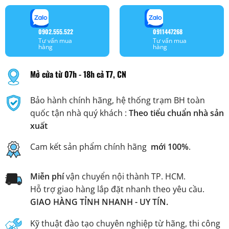
0902.555.522
0911447268
Tư vấn mua
Tư vấn mua
hàng
hàng
Mở cửa từ 07h - 18h cả T7, CN
Bảo hành chính hãng, hệ thống trạm BH toàn
quốc tận nhà quý khách :
Theo tiểu chuẩn nhà sản
xuất
Cam kết sản phẩm chính hãng
mới 100%
.
Miễn phí
vận chuyển nội thành TP. HCM.
Hỗ trợ giao hàng lắp đặt nhanh theo yêu cầu.
GIAO HÀNG TỈNH NHANH - UY TÍN.
Kỹ thuật đào tạo chuyên nghiệp từ hãng, thi công