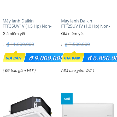
Máy lạnh Daikin
Máy lạnh Daikin
FTF35UV1V (1.5 Hp) Non-
FTF25UV1V (1.0 Hp) Non-
inverter Thái lan
inverter Thái lan
₫
11.000.000
₫
7.500.000
Giá
Giá
₫
9.000.000
₫
6.850.0
gốc
gốc
Giá
Giá
( Đã bao gồm VAT )
( Đã bao gồm VAT )
là:
là:
hiện
hiện
₫ 11.000.000.
₫ 7.500.000.
tại
tại
là:
là:
Mới
₫ 9.000.000.
₫ 6.850.000.