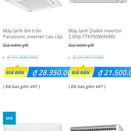
Máy lạnh âm trần
Máy lạnh Daikin inverter
Panasonic inverter cao cấp
2.0Hp FTKY50WAVMV
(2.5Hp) S-1821PU3HA/U-
21PRH1H5
₫
31.200.000
₫
25.907.000
Giá
Giá
₫
28.350.000
₫
21.500.
gốc
gốc
Giá
Giá
( Đã bao gồm VAT )
( Đã bao gồm VAT )
là:
là:
hiện
hiện
₫ 31.200.000.
₫ 25.907.000.
tại
tại
là:
là:
Mới
₫ 28.350.000.
₫ 21.500.000.