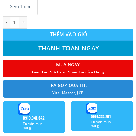
Xem Thêm
Máy lạnh Mitsubishi Heavy Inverter 2.5Hp SRK24YXS-W5 số lượ
THÊM VÀO GIỎ
THANH TOÁN NGAY
MUA NGAY
Giao Tận Nơi Hoặc Nhận Tại Cửa Hàng
TRẢ GÓP QUA THẺ
Visa, Master, JCB
0919.333.201
0919.941.642
Tư vấn mua
Tư vấn mua
hàng
hàng