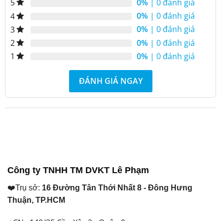
₫ 13.250.000.
₫ 59.900.000.
0%
| 0 đánh giá
5
0%
| 0 đánh giá
4
0%
| 0 đánh giá
3
0%
| 0 đánh giá
2
0%
| 0 đánh giá
1
ĐÁNH GIÁ NGAY
Công ty TNHH TM DVKT Lê Phạm
❤️Trụ sở:
16 Đường Tân Thới Nhất 8 - Đông Hưng
Thuận, TP.HCM