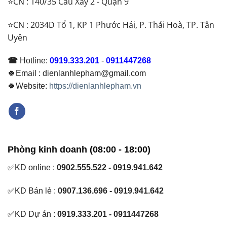
⭐CN : 140/35 Cầu Xây 2 - Quận 9
⭐CN : 2034D Tổ 1, KP 1 Phước Hải, P. Thái Hoà, TP. Tân
Uyên
☎
Hotline:
0919.333.201
-
0911447268
🍀Email : dienlanhlepham@gmail.com
🍀Website:
https://dienlanhlepham.vn
Phòng kinh doanh (08:00 - 18:00)
✅KD online :
0902.555.522 - 0919.941.642
✅KD Bán lẻ :
0907.136.696 - 0919.941.642
✅KD Dự án :
0919.333.201 - 0911447268