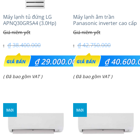
Máy lạnh tủ đứng LG
Máy lạnh âm trần
APNQ30GR5A4 (3.0Hp)
Panasonic inverter cao cấp
Inverter
(5.0Hp) S-3448PU3HA/U-
43PRH1H5
₫
38.400.000
₫
42.750.000
Giá
Giá
₫
29.000.000
₫
40.600.
gốc
gốc
Giá
Giá
( Đã bao gồm VAT )
( Đã bao gồm VAT )
là:
là:
hiện
hiện
₫ 38.400.000.
₫ 42.750.000.
tại
tại
là:
là:
Mới
Mới
₫ 29.000.000.
₫ 40.600.000.