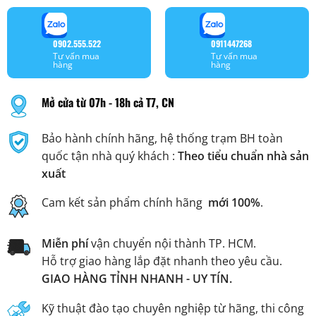
0902.555.522
0911447268
Tư vấn mua
Tư vấn mua
hàng
hàng
Mở cửa từ 07h - 18h cả T7, CN
Bảo hành chính hãng, hệ thống trạm BH toàn
quốc tận nhà quý khách :
Theo tiểu chuẩn nhà sản
xuất
Cam kết sản phẩm chính hãng
mới 100%
.
Miễn phí
vận chuyển nội thành TP. HCM.
Hỗ trợ giao hàng lắp đặt nhanh theo yêu cầu.
GIAO HÀNG TỈNH NHANH - UY TÍN.
Kỹ thuật đào tạo chuyên nghiệp từ hãng, thi công