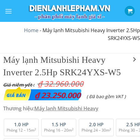
Bỏ
qua
nội
dung
Home
-
Máy lạnh Mitsubishi Heavy Inverter 2.5Hp
SRK24YXS-W5
Máy lạnh Mitsubishi Heavy
Inverter 2.5Hp SRK24YXS-W5
₫
32.960.000
Giá
₫
23.250.000
Giá
( Đã bao gồm VAT )
gốc
hiện
Thương hiệu:
Máy lạnh Mitsubishi Heavy
là:
tại
₫ 32.960.000.
là:
1.0 HP
1.5 HP
2.0 HP
2.5 H
2
2
2
Phòng 12 – 15m
Phòng 16 – 20m
Phòng 24 – 30m
Phòng 30 –
₫ 23.250.000.