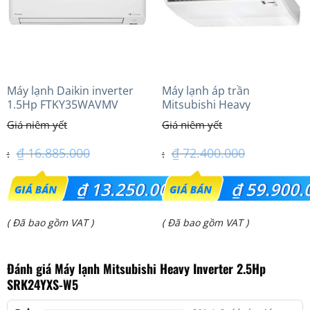
Máy lạnh Daikin inverter
Máy lạnh áp trần
1.5Hp FTKY35WAVMV
Mitsubishi Heavy
FDE140VG (6.0Hp) Cao cấp
– 3 Pha
₫
16.885.000
₫
72.400.000
Giá
Giá
₫
13.250.000
₫
59.900.
gốc
gốc
Giá
Giá
( Đã bao gồm VAT )
( Đã bao gồm VAT )
là:
là:
hiện
hiện
₫ 16.885.000.
₫ 72.400.000.
Đánh giá Máy lạnh Mitsubishi Heavy Inverter 2.5Hp
tại
tại
SRK24YXS-W5
là:
là: