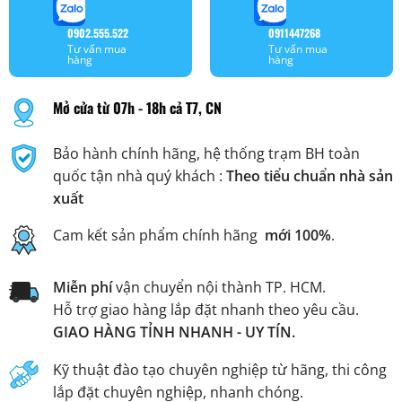
0902.555.522
0911447268
Tư vấn mua
Tư vấn mua
hàng
hàng
Mở cửa từ 07h - 18h cả T7, CN
Bảo hành chính hãng, hệ thống trạm BH toàn
quốc tận nhà quý khách :
Theo tiểu chuẩn nhà sản
xuất
Cam kết sản phẩm chính hãng
mới 100%
.
Miễn phí
vận chuyển nội thành TP. HCM.
Hỗ trợ giao hàng lắp đặt nhanh theo yêu cầu.
GIAO HÀNG TỈNH NHANH - UY TÍN.
Kỹ thuật đào tạo chuyên nghiệp từ hãng, thi công
lắp đặt chuyên nghiệp, nhanh chóng.