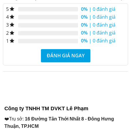
là:
là:
0%
| 0 đánh giá
5
₫ 76.200.000.
₫ 43.600.000.
0%
| 0 đánh giá
4
0%
| 0 đánh giá
3
0%
| 0 đánh giá
2
0%
| 0 đánh giá
1
ĐÁNH GIÁ NGAY
Công ty TNHH TM DVKT Lê Phạm
❤️Trụ sở:
16 Đường Tân Thới Nhất 8 - Đông Hưng
Thuận, TP.HCM