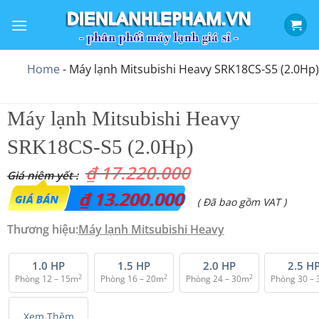
Bỏ
qua
nội
dung
Home
-
Máy lạnh Mitsubishi Heavy SRK18CS-S5 (2.0Hp)
Máy lạnh Mitsubishi Heavy
SRK18CS-S5 (2.0Hp)
₫
17.220.000
Giá
₫
13.200.000
Giá
( Đã bao gồm VAT )
gốc
hiện
Thương hiệu:
Máy lạnh Mitsubishi Heavy
là:
tại
₫ 17.220.000.
là:
1.0 HP
1.5 HP
2.0 HP
2.5 H
2
2
2
Phòng 12 – 15m
Phòng 16 – 20m
Phòng 24 – 30m
Phòng 30 –
₫ 13.200.000.
Xem Thêm