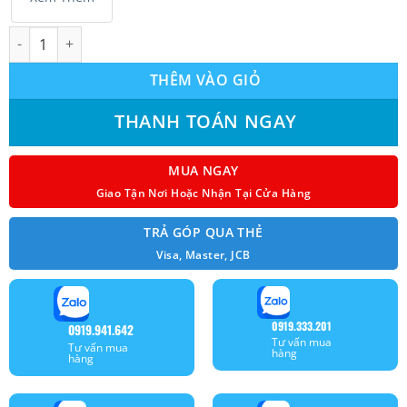
Máy lạnh Mitsubishi Heavy SRK18CS-S5 (2.0Hp) số lượng
THÊM VÀO GIỎ
THANH TOÁN NGAY
MUA NGAY
Giao Tận Nơi Hoặc Nhận Tại Cửa Hàng
TRẢ GÓP QUA THẺ
Visa, Master, JCB
0919.333.201
0919.941.642
Tư vấn mua
Tư vấn mua
hàng
hàng