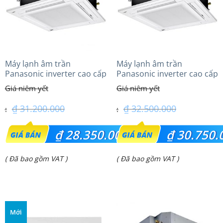
Máy lạnh âm trần
Máy lạnh âm trần
Panasonic inverter cao cấp
Panasonic inverter cao cấp
(2.5Hp) S-1821PU3HA/U-
(3.0Hp) S-2430PU3HA/U-
21PRH1H5
24PRH1H5
₫
31.200.000
₫
32.500.000
Giá
Giá
₫
28.350.000
₫
30.750.
gốc
gốc
Giá
Giá
( Đã bao gồm VAT )
( Đã bao gồm VAT )
là:
là:
hiện
hiện
₫ 31.200.000.
₫ 32.500.000.
tại
tại
là:
là:
Mới