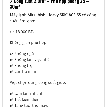
⚡ Công suất 2.0HP – Phù hợp phòng 25 –
30m²
Máy lạnh Mitsubishi Heavy SRK18CS-S5
có công
suất làm lạnh:
👉 18.000 BTU
Không gian phù hợp:
✔️ Phòng ngủ
✔️ Phòng làm việc nhỏ
✔️ Phòng trọ
✔️ Căn hộ mini
Việc chọn đúng công suất giúp:
✔️ Làm lạnh nhanh
✔️ Tiết kiệm điện
✔️ Tăng tuổi thọ máy.