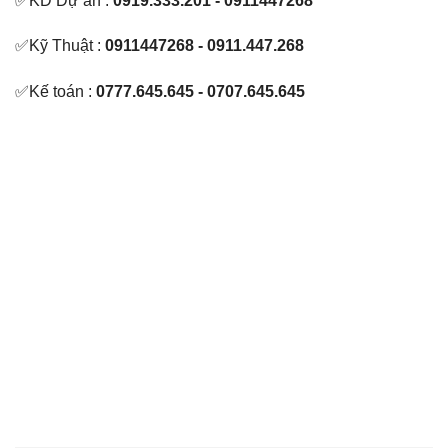
✅KD Dự án :
0919.333.201 - 0911447268
✅Kỹ Thuật :
0911447268 - 0911.447.268
✅Kế toán :
0777.645.645 - 0707.645.645