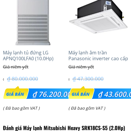
₫ 6.850.000.
₫ 19.650.000.
Máy lạnh tủ đứng LG
Máy lạnh âm trần
APNQ100LFA0 (10.0Hp)
Panasonic inverter cao cấp
(6.0Hp) S-3448PU3HA/U-
48PRH1H5
₫
80.000.000
₫
47.300.000
Giá
Giá
₫
76.200.000
₫
43.600.
gốc
gốc
Giá
Giá
( Đã bao gồm VAT )
( Đã bao gồm VAT )
là:
là:
hiện
hiện
₫ 80.000.000.
₫ 47.300.000.
Đánh giá Máy lạnh Mitsubishi Heavy SRK18CS-S5 (2.0Hp)
tại
tại