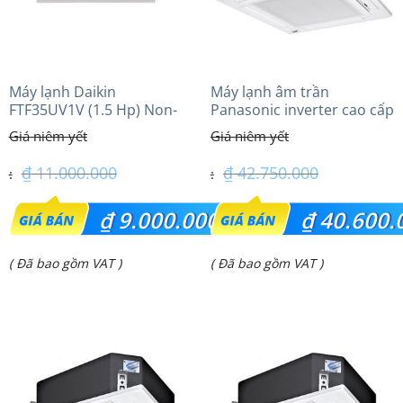
Máy lạnh Daikin
Máy lạnh âm trần
FTF35UV1V (1.5 Hp) Non-
Panasonic inverter cao cấp
inverter Thái lan
(5.0Hp) S-3448PU3HA/U-
43PRH1H5
₫
11.000.000
₫
42.750.000
Giá
Giá
₫
9.000.000
₫
40.600.
gốc
gốc
Giá
Giá
( Đã bao gồm VAT )
( Đã bao gồm VAT )
là:
là:
hiện
hiện
₫ 11.000.000.
₫ 42.750.000.
tại
tại
là:
là:
₫ 9.000.000.
₫ 40.600.000.