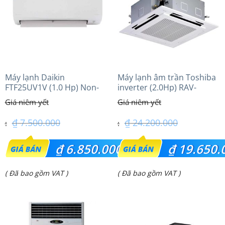
₫ 28.350.000.
₫ 30.750.000.
Máy lạnh Daikin
Máy lạnh âm trần Toshiba
FTF25UV1V (1.0 Hp) Non-
inverter (2.0Hp) RAV-
inverter Thái lan
GV1801AP-V
₫
7.500.000
₫
24.200.000
Giá
Giá
₫
6.850.000
₫
19.650.
gốc
gốc
Giá
Giá
( Đã bao gồm VAT )
( Đã bao gồm VAT )
là:
là:
hiện
hiện
₫ 7.500.000.
₫ 24.200.000.
tại
tại
là:
là: