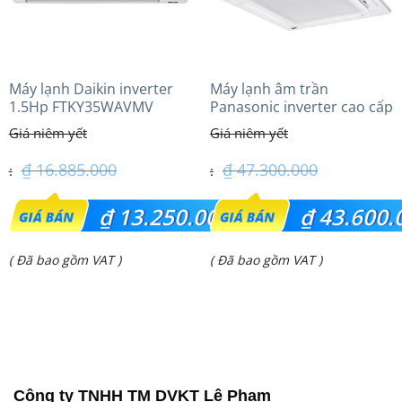
Máy lạnh Daikin inverter
Máy lạnh âm trần
1.5Hp FTKY35WAVMV
Panasonic inverter cao cấp
(6.0Hp) S-3448PU3HA/U-
48PRH1H5
₫
16.885.000
₫
47.300.000
Giá
Giá
₫
13.250.000
₫
43.600.
gốc
gốc
Giá
Giá
( Đã bao gồm VAT )
( Đã bao gồm VAT )
là:
là:
hiện
hiện
₫ 16.885.000.
₫ 47.300.000.
tại
tại
là:
là:
₫ 13.250.000.
₫ 43.600.000.
Công ty TNHH TM DVKT Lê Phạm