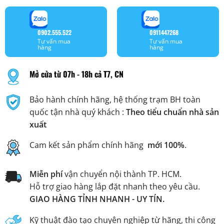
0902.555.522
0911447268
Tư vấn mua
Tư vấn mua
hàng
hàng
Mở cửa từ 07h - 18h cả T7, CN
Bảo hành chính hãng, hệ thống trạm BH toàn
quốc tận nhà quý khách :
Theo tiểu chuẩn nhà sản
xuất
Cam kết sản phẩm chính hãng
mới 100%
.
Miễn phí
vận chuyển nội thành TP. HCM.
Hỗ trợ giao hàng lắp đặt nhanh theo yêu cầu.
GIAO HÀNG TỈNH NHANH - UY TÍN.
Kỹ thuật đào tạo chuyên nghiệp từ hãng, thi công