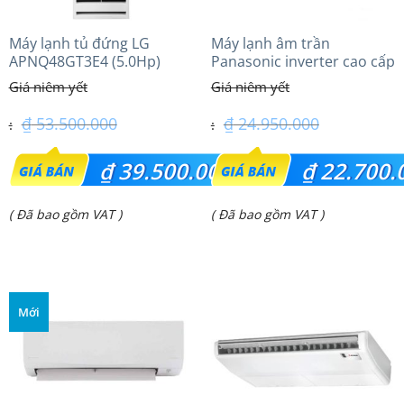
Máy lạnh tủ đứng LG
Máy lạnh âm trần
APNQ48GT3E4 (5.0Hp)
Panasonic inverter cao cấp
Inverter
(2.0 Hp) S-1821PU3HA/U-
18PRH1H5
₫
53.500.000
₫
24.950.000
Giá
Giá
₫
39.500.000
₫
22.700.
gốc
gốc
Giá
Giá
( Đã bao gồm VAT )
( Đã bao gồm VAT )
là:
là:
hiện
hiện
₫ 53.500.000.
₫ 24.950.000.
tại
tại
là:
là:
Mới
₫ 39.500.000.
₫ 22.700.000.