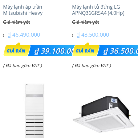
Máy lạnh áp trần
Máy lạnh tủ đứng LG
Mitsubishi Heavy
APNQ36GR5A4 (4.0Hp)
FDE100VG (4.0Hp) Cao cấp
inverter
– 1 Pha
₫
46.490.000
₫
48.500.000
Giá
Giá
₫
39.100.000
₫
36.500.
gốc
gốc
Giá
Giá
( Đã bao gồm VAT )
( Đã bao gồm VAT )
là:
là:
hiện
hiện
₫ 46.490.000.
₫ 48.500.000.
tại
tại
là:
là:
₫ 39.100.000.
₫ 36.500.000.