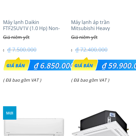
Máy lạnh Daikin
Máy lạnh áp trần
FTF25UV1V (1.0 Hp) Non-
Mitsubishi Heavy
inverter Thái lan
FDE140VG (6.0Hp) Cao cấp
– 3 Pha
₫
7.500.000
₫
72.400.000
Giá
Giá
₫
6.850.000
₫
59.900.
gốc
gốc
Giá
Giá
( Đã bao gồm VAT )
( Đã bao gồm VAT )
là:
là:
hiện
hiện
₫ 7.500.000.
₫ 72.400.000.
tại
tại
là:
là:
Mới
₫ 6.850.000.
₫ 59.900.000.