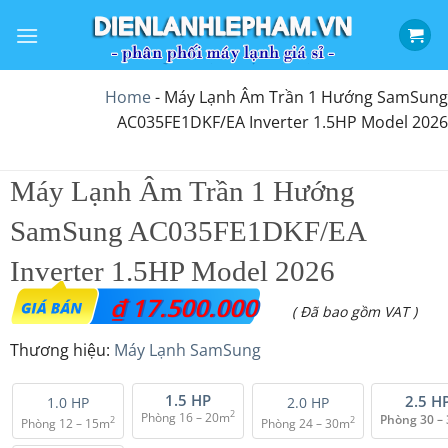
Bỏ
qua
nội
dung
Home
-
Máy Lạnh Âm Trần 1 Hướng SamSung
AC035FE1DKF/EA Inverter 1.5HP Model 2026
Máy Lạnh Âm Trần 1 Hướng
SamSung AC035FE1DKF/EA
Inverter 1.5HP Model 2026
₫
17.500.000
( Đã bao gồm VAT )
Thương hiệu:
Máy Lạnh SamSung
1.5 HP
2.5 H
1.0 HP
2.0 HP
2
Phòng 16 – 20m
Phòng 30 –
2
2
Phòng 12 – 15m
Phòng 24 – 30m