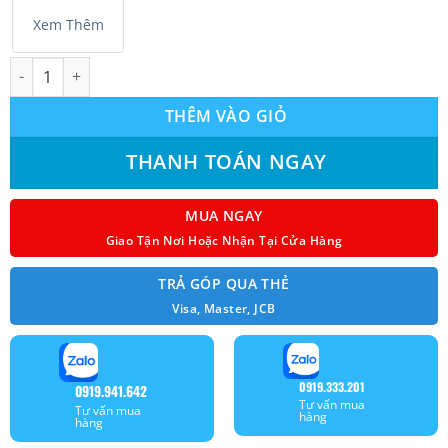
Xem Thêm
Máy Lạnh Âm Trần 1 Hướng SamSung AC035FE1DKF/EA Inverter 
THÊM VÀO GIỎ
THANH TOÁN NGAY
MUA NGAY
Giao Tận Nơi Hoặc Nhận Tại Cửa Hàng
TRẢ GÓP QUA THẺ
Visa, Master, JCB
0919.333.201
0919.941.642
Tư vấn mua
Tư vấn mua
hàng
hàng