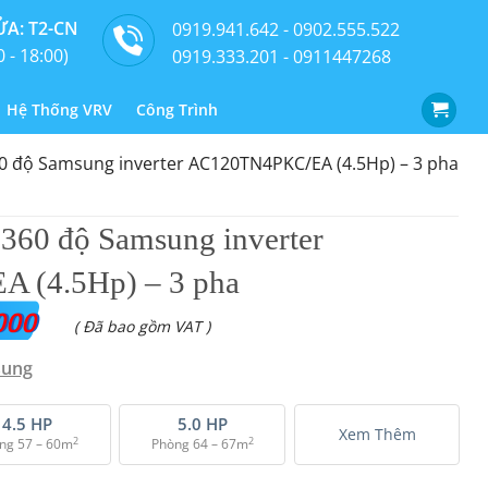
A: T2-CN
0919.941.642 - 0902.555.522
0 - 18:00)
0919.333.201 - 0911447268
Hệ Thống VRV
Công Trình
0 độ Samsung inverter AC120TN4PKC/EA (4.5Hp) – 3 pha
 360 độ Samsung inverter
 (4.5Hp) – 3 pha
000
( Đã bao gồm VAT )
sung
4.5 HP
5.0 HP
Xem Thêm
2
2
ng 57 – 60m
Phòng 64 – 67m
ng inverter AC120TN4PKC/EA (4.5Hp) - 3 pha số lượng