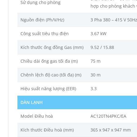
Sử dụng cho phòng
hợp cho phòng khách 
Nguồn điện (Ph/V/Hz)
3 Pha 380 – 415 V 50H
Công suất tiêu thụ điện
3.67 kW
Kích thước ống đồng Gas (mm)
9.52 / 15.88
Chiều dài ống gas tối đa (m)
75 m
Chênh lệch độ cao (tối đa) (m)
30 m
Hiệu suất năng lượng (EER)
3.3
DÀN LẠNH
Model Điều hoà
AC120TN4PKC/EA
Kích thước Điều hoà (mm)
365 x 947 x 947 mm