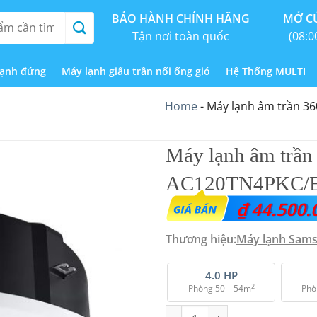
BẢO HÀNH CHÍNH HÃNG
MỞ CỬ
Tận nơi toàn quốc
(08:0
lạnh đứng
Máy lạnh giấu trần nối ống gió
Hệ Thống MULTI
Home
-
Máy lạnh âm trần 36
Máy lạnh âm trần
AC120TN4PKC/EA
₫
44.500.
Thương hiệu:
Máy lạnh Sam
4.0 HP
2
Phòng 50 – 54m
Phò
Máy lạnh âm trần 360 độ Samsu