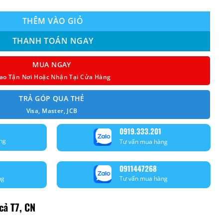
THÊM VÀO GIỎ
THANH TOÁN NGAY
MUA NGAY
ao Tận Nơi Hoặc Nhận Tại Cửa Hàng
TRẢ GÓP QUA THẺ
Visa, Master, JCB
0919.333.201
ng
Tư vấn mua hàng
0911447268
ng
Tư vấn mua hàng
cả T7, CN