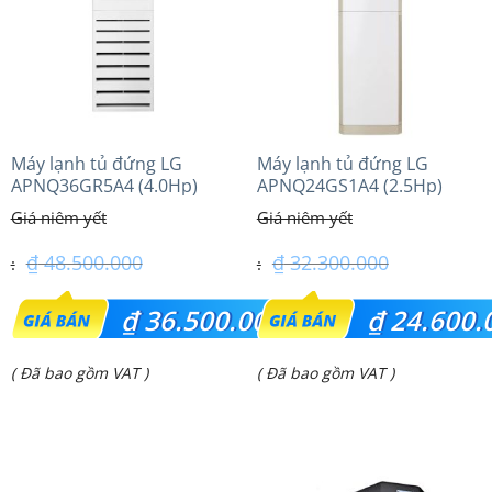
Máy lạnh tủ đứng LG
Máy lạnh tủ đứng LG
APNQ36GR5A4 (4.0Hp)
APNQ24GS1A4 (2.5Hp)
inverter
Inverter
₫
48.500.000
₫
32.300.000
Giá
Giá
₫
36.500.000
₫
24.600.
gốc
gốc
Giá
Giá
( Đã bao gồm VAT )
( Đã bao gồm VAT )
là:
là:
hiện
hiện
₫ 48.500.000.
₫ 32.300.000.
tại
tại
là:
là: