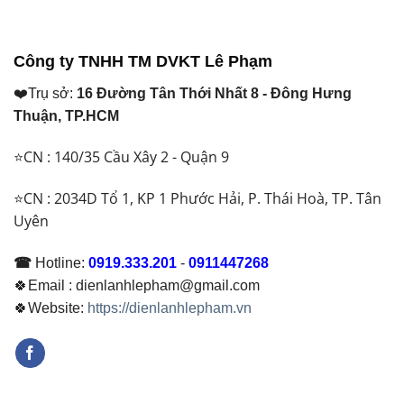
là:
₫ 56.500.000.
Công ty TNHH TM DVKT Lê Phạm
❤️Trụ sở:
16 Đường Tân Thới Nhất 8 - Đông Hưng
Thuận, TP.HCM
⭐CN : 140/35 Cầu Xây 2 - Quận 9
⭐CN : 2034D Tổ 1, KP 1 Phước Hải, P. Thái Hoà, TP. Tân
Uyên
☎
Hotline:
0919.333.201
-
0911447268
🍀Email : dienlanhlepham@gmail.com
🍀Website:
https://dienlanhlepham.vn