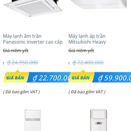
Máy lạnh âm trần
Máy lạnh áp trần
Panasonic inverter cao cấp
Mitsubishi Heavy
(2.0 Hp) S-1821PU3HA/U-
FDE140VG (6.0Hp) Cao cấp
18PRH1H5
– 3 Pha
₫
24.950.000
₫
72.400.000
Giá
Giá
₫
22.700.000
₫
59.900.
gốc
gốc
Giá
Giá
( Đã bao gồm VAT )
( Đã bao gồm VAT )
là:
là:
hiện
hiện
₫ 24.950.000.
₫ 72.400.000.
tại
tại
là:
là:
₫ 22.700.000.
₫ 59.900.000.