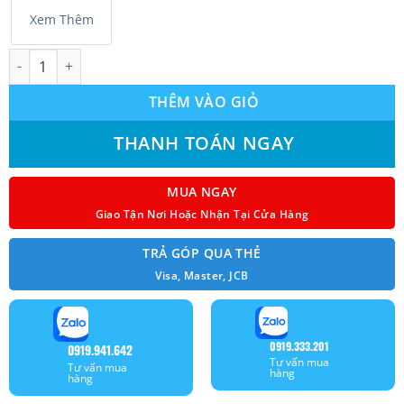
Xem Thêm
Máy lạnh Casper SC-09FB36A 1.0HP non-inverter model 2025 số
THÊM VÀO GIỎ
THANH TOÁN NGAY
MUA NGAY
Giao Tận Nơi Hoặc Nhận Tại Cửa Hàng
TRẢ GÓP QUA THẺ
Visa, Master, JCB
0919.333.201
0919.941.642
Tư vấn mua
Tư vấn mua
hàng
hàng