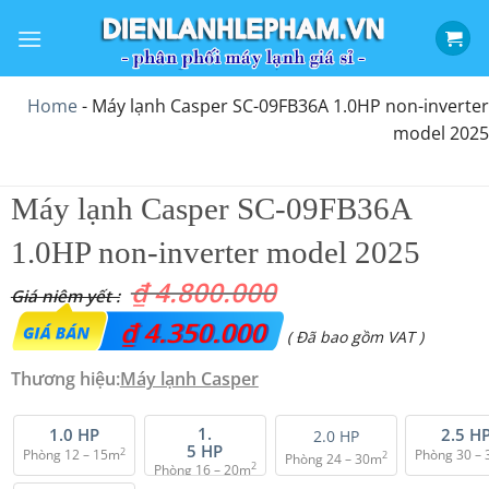
Bỏ
qua
nội
dung
Home
-
Máy lạnh Casper SC-09FB36A 1.0HP non-inverter
model 2025
Máy lạnh Casper SC-09FB36A
1.0HP non-inverter model 2025
₫
4.800.000
Giá
₫
4.350.000
Giá
( Đã bao gồm VAT )
gốc
hiện
Thương hiệu:
Máy lạnh Casper
là:
tại
₫ 4.800.000.
1.
là:
1.0 HP
2.5 H
2.0 HP
5 HP
2
Phòng 12 – 15m
Phòng 30 –
2
Phòng 24 – 30m
₫ 4.350.000.
2
Phòng 16 – 20m