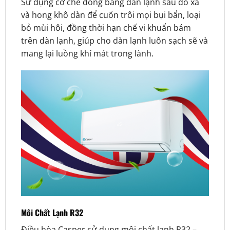
Sử dụng cơ chế đóng băng dàn lạnh sau đó xả
và hong khô dàn để cuốn trôi mọi bụi bẩn, loại
bỏ mùi hôi, đồng thời hạn chế vi khuẩn bám
trên dàn lạnh, giúp cho dàn lạnh luôn sạch sẽ và
mang lại luồng khí mát trong lành.
Môi Chất Lạnh R32
Điều hòa Casper sử dụng môi chất lạnh R32 –