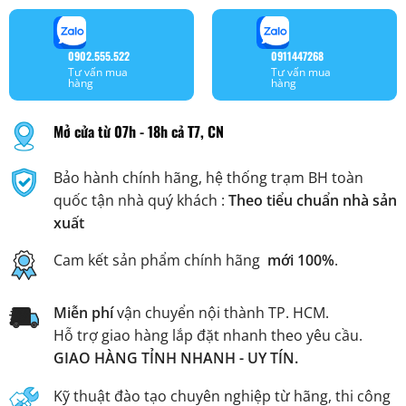
0902.555.522
0911447268
Tư vấn mua
Tư vấn mua
hàng
hàng
Mở cửa từ 07h - 18h cả T7, CN
Bảo hành chính hãng, hệ thống trạm BH toàn
quốc tận nhà quý khách :
Theo tiểu chuẩn nhà sản
xuất
Cam kết sản phẩm chính hãng
mới 100%
.
Miễn phí
vận chuyển nội thành TP. HCM.
Hỗ trợ giao hàng lắp đặt nhanh theo yêu cầu.
GIAO HÀNG TỈNH NHANH - UY TÍN.
Kỹ thuật đào tạo chuyên nghiệp từ hãng, thi công