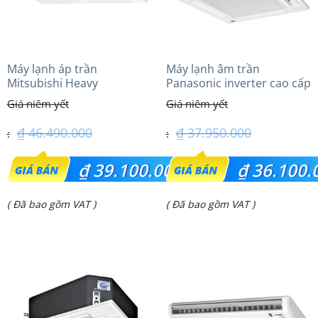
Máy lạnh áp trần
Máy lạnh âm trần
Mitsubishi Heavy
Panasonic inverter cao cấp
FDE100VG (4.0Hp) Cao cấp
(4.0Hp) S-3448PU3HA/U-
– 1 Pha
34PRH1H5
₫
46.490.000
₫
37.950.000
Giá
Giá
₫
39.100.000
₫
36.100.
gốc
gốc
Giá
Giá
( Đã bao gồm VAT )
( Đã bao gồm VAT )
là:
là:
hiện
hiện
₫ 46.490.000.
₫ 37.950.000.
tại
tại
là:
là:
₫ 39.100.000.
₫ 36.100.000.