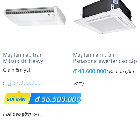
₫ 36.500.000.
₫ 24.600.000.
Máy lạnh áp trần
Máy lạnh âm trần
Mitsubishi Heavy
Panasonic inverter cao cấp
FDE140VG (6.0Hp) Cao cấp
(6.0Hp) S-3448PU3HA/U-
₫
43.600.000
( Đã bao gồm
– 1 Pha
48PRH1H8 – 3 Pha
₫
67.990.000
VAT )
Giá
₫
56.500.000
gốc
Giá
( Đã bao gồm VAT )
là:
hiện
₫ 67.990.000.
tại