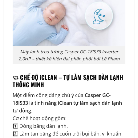
Máy lạnh treo tường Casper GC-18IS33 Inverter
2.0HP – thiết kế hiện đại phân phối bởi Lê Phạm
🧼 CHẾ ĐỘ iCLEAN – TỰ LÀM SẠCH DÀN LẠNH
THÔNG MINH
Một điểm cộng đáng chú ý của
Casper GC-
18IS33
là
tính năng iClean tự làm sạch dàn lạnh
tự động
.
Cơ chế hoạt động gồm:
1️⃣ Đóng băng dàn lạnh.
2️⃣ Làm tan băng để cuốn trôi bụi bẩn, vi khuẩn.