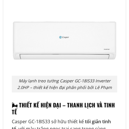
Máy lạnh treo tường Casper GC-18IS33 Inverter
2.0HP – thiết kế hiện đại phân phối bởi Lê Phạm
🌬️ THIẾT KẾ HIỆN ĐẠI – THANH LỊCH VÀ TINH
TẾ
Casper GC-18IS33 sở hữu thiết kế
tối giản tinh
tế
, với màu trắng ngọc trai sang trọng cùng