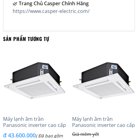
🌿
Trang Chủ Casper Chính Hãng
https://www.casper-electric.com/
SẢN PHẨM TƯƠNG TỰ
Máy lạnh âm trần
Máy lạnh âm trần
Panasonic inverter cao cấp
Panasonic inverter cao cấp
(6.0Hp) S-3448PU3HA/U-
(5.0Hp) S-3448PU3HA/U-
₫
43.600.000
( Đã bao gồm
48PRH1H8 – 3 Pha
43PRH1H8 – 3 Pha