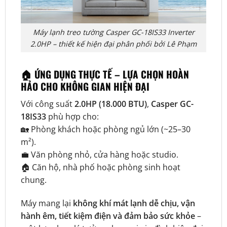
Máy lạnh treo tường Casper GC-18IS33 Inverter
2.0HP – thiết kế hiện đại phân phối bởi Lê Phạm
🏠 ỨNG DỤNG THỰC TẾ – LỰA CHỌN HOÀN
HẢO CHO KHÔNG GIAN HIỆN ĐẠI
Với công suất
2.0HP (18.000 BTU)
,
Casper GC-
18IS33
phù hợp cho:
🏡 Phòng khách hoặc phòng ngủ lớn (~25–30
m²).
💼 Văn phòng nhỏ, cửa hàng hoặc studio.
🏠 Căn hộ, nhà phố hoặc phòng sinh hoạt
chung.
Máy mang lại
không khí mát lạnh dễ chịu, vận
hành êm, tiết kiệm điện và đảm bảo sức khỏe
–