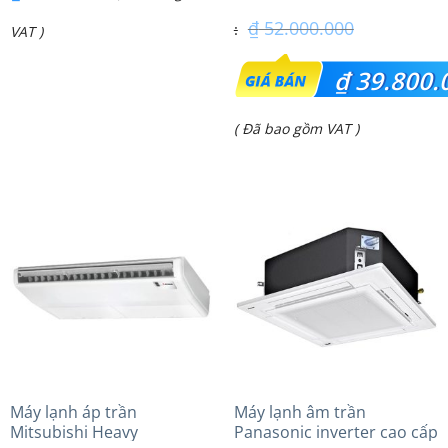
₫
52.000.000
VAT )
Giá
₫
39.800.
gốc
Giá
( Đã bao gồm VAT )
là:
hiện
₫ 52.000.000.
tại
là:
₫ 39.800.000.
Máy lạnh áp trần
Máy lạnh âm trần
Mitsubishi Heavy
Panasonic inverter cao cấp