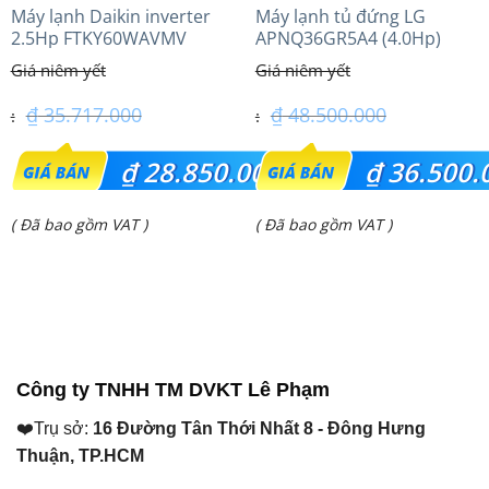
Máy lạnh Daikin inverter
Máy lạnh tủ đứng LG
2.5Hp FTKY60WAVMV
APNQ36GR5A4 (4.0Hp)
inverter
₫
35.717.000
₫
48.500.000
Giá
Giá
₫
28.850.000
₫
36.500.
gốc
gốc
Giá
Giá
( Đã bao gồm VAT )
( Đã bao gồm VAT )
là:
là:
hiện
hiện
₫ 35.717.000.
₫ 48.500.000.
tại
tại
là:
là:
₫ 28.850.000.
₫ 36.500.000.
Công ty TNHH TM DVKT Lê Phạm
❤️Trụ sở:
16 Đường Tân Thới Nhất 8 - Đông Hưng
Thuận, TP.HCM