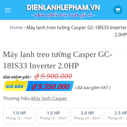
Bỏ
qua
nội
dung
Home
-
Máy lạnh treo tường Casper GC-18IS33 Inverter
2.0HP
Máy lạnh treo tường Casper GC-
18IS33 Inverter 2.0HP
₫
9.900.000
Giá
₫
9.350.000
Giá
( Đã bao gồm VAT )
gốc
hiện
Thương hiệu:
Máy lạnh Casper
là:
tại
₫ 9.900.000.
là:
1.0 HP
1.5 HP
2.0 HP
2.5 H
2
2
2
Phòng 12 – 15m
Phòng 16 – 20m
Phòng 24 – 30m
Phòng 30 –
₫ 9.350.000.