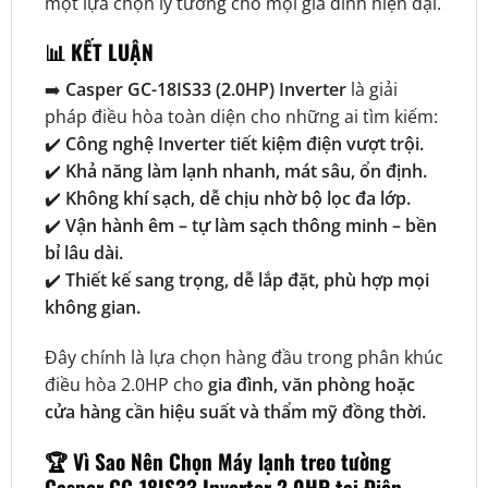
một lựa chọn lý tưởng cho mọi gia đình hiện đại.
📊 KẾT LUẬN
➡️
Casper GC-18IS33 (2.0HP) Inverter
là giải
pháp điều hòa toàn diện cho những ai tìm kiếm:
✔️
Công nghệ Inverter tiết kiệm điện vượt trội.
✔️
Khả năng làm lạnh nhanh, mát sâu, ổn định.
✔️
Không khí sạch, dễ chịu nhờ bộ lọc đa lớp.
✔️
Vận hành êm – tự làm sạch thông minh – bền
bỉ lâu dài.
✔️
Thiết kế sang trọng, dễ lắp đặt, phù hợp mọi
không gian.
Đây chính là lựa chọn hàng đầu trong phân khúc
điều hòa 2.0HP cho
gia đình, văn phòng hoặc
cửa hàng cần hiệu suất và thẩm mỹ đồng thời.
🏆
Vì Sao Nên Chọn Máy lạnh treo tường
Casper GC-18IS33 Inverter 2.0HP tại Điện