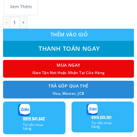
Xem Thêm
Máy lạnh treo tường Casper GC-18IS33 Inverter 2.0HP số lượng
THÊM VÀO GIỎ
THANH TOÁN NGAY
MUA NGAY
Giao Tận Nơi Hoặc Nhận Tại Cửa Hàng
TRẢ GÓP QUA THẺ
Visa, Master, JCB
0919.333.201
0919.941.642
Tư vấn mua
Tư vấn mua
hàng
hàng