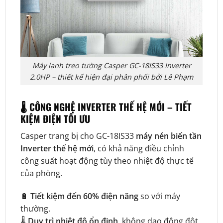
Máy lạnh treo tường Casper GC-18IS33 Inverter
2.0HP – thiết kế hiện đại phân phối bởi Lê Phạm
🌡️ CÔNG NGHỆ INVERTER THẾ HỆ MỚI – TIẾT
KIỆM ĐIỆN TỐI ƯU
Casper trang bị cho GC-18IS33
máy nén biến tần
Inverter thế hệ mới
, có khả năng điều chỉnh
công suất hoạt động tùy theo nhiệt độ thực tế
của phòng.
🔋
Tiết kiệm đến 60% điện năng
so với máy
thường.
🌡️
Duy trì nhiệt độ ổn định
, không dao động đột