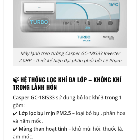
Máy lạnh treo tường Casper GC-18IS33 Inverter
2.0HP – thiết kế hiện đại phân phối bởi Lê Phạm
🍃 HỆ THỐNG LỌC KHÍ ĐA LỚP – KHÔNG KHÍ
TRONG LÀNH HƠN
Casper GC-18IS33
sử dụng
bộ lọc khí 3 trong 1
gồm:
✔️
Lớp lọc bụi mịn PM2.5
– loại bỏ bụi, phấn hoa
và nấm mốc.
✔️
Màng than hoạt tính
– khử mùi hôi, thuốc lá,
ẩm mốc.