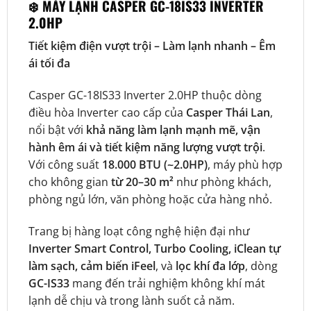
❄️
MÁY LẠNH CASPER GC-18IS33 INVERTER
2.0HP
Tiết kiệm điện vượt trội – Làm lạnh nhanh – Êm
ái tối đa
Casper GC-18IS33 Inverter 2.0HP thuộc dòng
điều hòa Inverter cao cấp của
Casper Thái Lan
,
nổi bật với
khả năng làm lạnh mạnh mẽ, vận
hành êm ái và tiết kiệm năng lượng vượt trội
.
Với công suất
18.000 BTU (~2.0HP)
, máy phù hợp
cho không gian
từ 20–30 m²
như phòng khách,
phòng ngủ lớn, văn phòng hoặc cửa hàng nhỏ.
Trang bị hàng loạt công nghệ hiện đại như
Inverter Smart Control, Turbo Cooling, iClean tự
làm sạch, cảm biến iFeel
, và
lọc khí đa lớp
, dòng
GC-IS33
mang đến trải nghiệm không khí mát
lạnh dễ chịu và trong lành suốt cả năm.