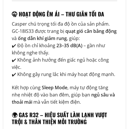
🤫 HOẠT ĐỘNG ÊM ÁI – THƯ GIÃN TỐI ĐA
Casper chú trọng tối đa độ ồn của sản phẩm.
GC-18IS33 được trang bị
quạt gió cân bằng động
và
ống dẫn khí giảm rung
, giúp:
✔️ Độ ồn chỉ khoảng
23–35 dB(A)
– gần như
không nghe thấy.
✔️ Không ảnh hưởng đến giấc ngủ hoặc công
việc.
✔️ Không gây rung lắc khi máy hoạt động mạnh.
Kết hợp cùng
Sleep Mode
, máy tự động tăng
nhẹ nhiệt độ vào ban đêm, giúp bạn
ngủ sâu và
thoải mái
mà vẫn tiết kiệm điện.
🌍 GAS R32 – HIỆU SUẤT LÀM LẠNH VƯỢT
TRỘI & THÂN THIỆN MÔI TRƯỜNG