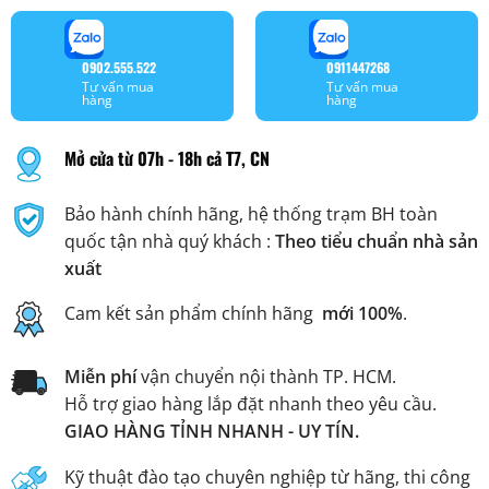
0902.555.522
0911447268
Tư vấn mua
Tư vấn mua
hàng
hàng
Mở cửa từ 07h - 18h cả T7, CN
Bảo hành chính hãng, hệ thống trạm BH toàn
quốc tận nhà quý khách :
Theo tiểu chuẩn nhà sản
xuất
Cam kết sản phẩm chính hãng
mới 100%
.
Miễn phí
vận chuyển nội thành TP. HCM.
Hỗ trợ giao hàng lắp đặt nhanh theo yêu cầu.
GIAO HÀNG TỈNH NHANH - UY TÍN.
Kỹ thuật đào tạo chuyên nghiệp từ hãng, thi công