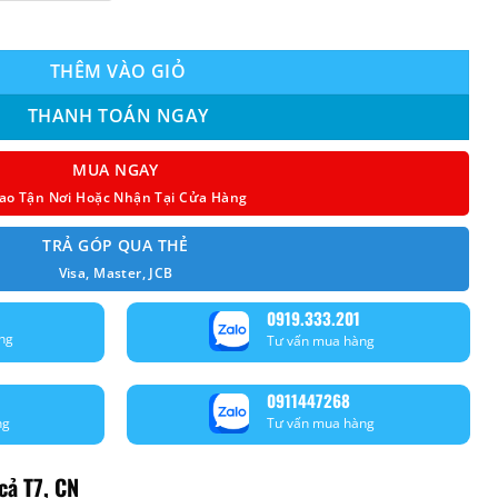
verter 2.0Hp số lượng
THÊM VÀO GIỎ
THANH TOÁN NGAY
MUA NGAY
ao Tận Nơi Hoặc Nhận Tại Cửa Hàng
TRẢ GÓP QUA THẺ
Visa, Master, JCB
0919.333.201
ng
Tư vấn mua hàng
0911447268
ng
Tư vấn mua hàng
cả T7, CN