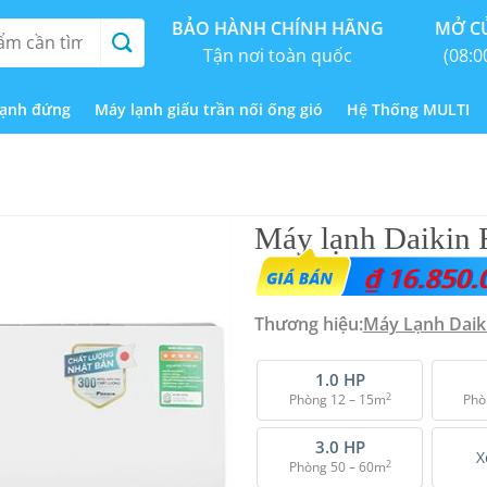
BẢO HÀNH CHÍNH HÃNG
MỞ CỬ
Tận nơi toàn quốc
(08:0
lạnh đứng
Máy lạnh giấu trần nối ống gió
Hệ Thống MULTI
Máy lạnh Daikin
₫
16.850.
Thương hiệu:
Máy Lạnh Daik
1.0 HP
2
Phòng 12 – 15m
Phò
3.0 HP
X
2
Phòng 50 – 60m