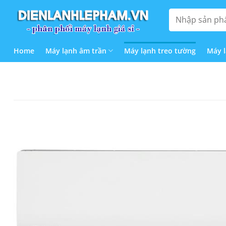
Bỏ
Tìm
qua
kiếm:
nội
dung
Home
Máy lạnh âm trần
Máy lạnh treo tường
Máy 