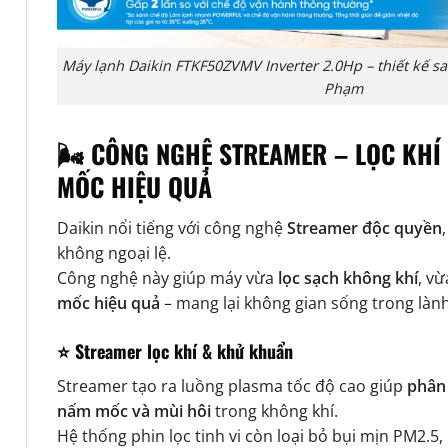
Máy lạnh Daikin FTKF50ZVMV Inverter 2.0Hp – thiết kế s
Phạm
🌬️ CÔNG NGHỆ STREAMER – LỌC KHÍ
MỐC HIỆU QUẢ
Daikin nổi tiếng với công nghệ
Streamer độc quyền
không ngoại lệ.
Công nghệ này giúp máy vừa
lọc sạch không khí
, v
mốc hiệu quả
– mang lại không gian sống trong lành
⭐ Streamer lọc khí & khử khuẩn
Streamer tạo ra luồng plasma tốc độ cao giúp
phân 
nấm mốc và mùi hôi
trong không khí.
Hệ thống phin lọc tinh vi còn loại bỏ bụi mịn PM2.5