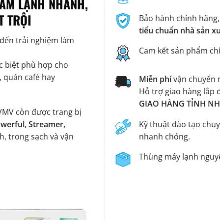
LÀM LẠNH NHANH,
T TRỘI
Bảo hành chính hãng,
tiểu chuẩn nhà sản x
ến trải nghiệm làm
Cam kết sản phẩm ch
.
c biệt phù hợp cho
 quán café hay
Miễn phí
vận chuyển n
Hỗ trợ giao hàng lắp 
GIAO HÀNG TỈNH NHA
VMV còn được trang bị
Kỹ thuật đào tạo chuy
werful, Streamer,
nhanh chóng.
h, trong sạch và vận
Thùng máy lạnh nguyê