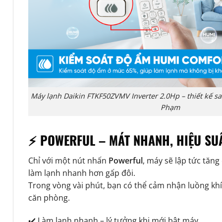
Máy lạnh Daikin FTKF50ZVMV Inverter 2.0Hp – thiết kế s
Phạm
⚡ POWERFUL – MÁT NHANH, HIỆU SU
Chỉ với một nút nhấn
Powerful
, máy sẽ lập tức tăn
làm lạnh nhanh hơn gấp đôi.
Trong vòng vài phút, bạn có thể cảm nhận luồng khí
căn phòng.
✔️ Làm lạnh nhanh – lý tưởng khi mới bật máy.