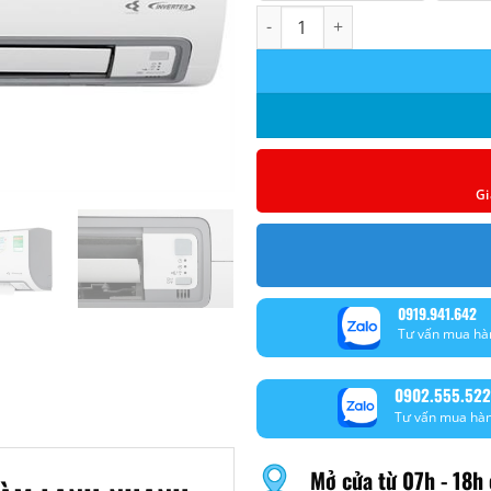
Máy lạnh Daikin FTKF50ZVMV In
Gi
0919.941.642
Tư vấn mua hà
0902.555.522
Tư vấn mua hà
Mở cửa từ 07h - 18h 