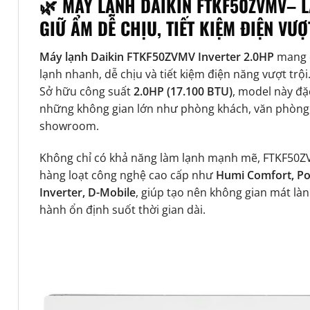
🌿 MÁY LẠNH DAIKIN FTKF50ZVMV
– 
GIỮ ẨM DỄ CHỊU, TIẾT KIỆM ĐIỆN VƯỢ
Máy lạnh Daikin FTKF50ZVMV Inverter 2.0HP
mang đ
lạnh nhanh, dễ chịu và tiết kiệm điện năng vượt trội
Sở hữu công suất
2.0HP (17.100 BTU)
, model này đặ
những không gian lớn như phòng khách, văn phòng,
showroom.
Không chỉ có khả năng làm lạnh mạnh mẽ, FTKF50Z
hàng loạt công nghệ cao cấp như
Humi Comfort, Po
Inverter, D-Mobile
, giúp tạo nên không gian mát làn
hành ổn định suốt thời gian dài.