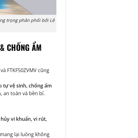
ang trọng phân phối bởi Lê
 & CHỐNG ẨM
, và FTKF50ZVMV cũng
ừa
tự vệ sinh, chống ẩm
, an toàn và bền bỉ.
hủy vi khuẩn, vi rút,
, mang lại luồng không