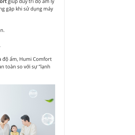
ort
giúp duy trì độ ẩm lý
ờng gặp khi sử dụng máy
n.
.
và độ ẩm, Humi Comfort
n toàn so với sự “lạnh