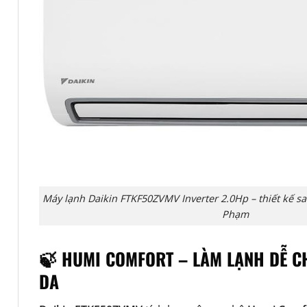
Máy lạnh Daikin FTKF50ZVMV Inverter 2.0Hp – thiết kế s
Phạm
🍃 HUMI COMFORT – LÀM LẠNH DỄ C
DA