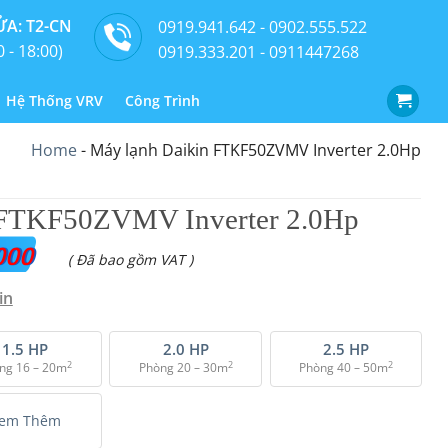
A: T2-CN
0919.941.642 - 0902.555.522
0 - 18:00)
0919.333.201 - 0911447268
Hệ Thống VRV
Công Trình
Home
-
Máy lạnh Daikin FTKF50ZVMV Inverter 2.0Hp
 FTKF50ZVMV Inverter 2.0Hp
000
( Đã bao gồm VAT )
in
1.5 HP
2.0 HP
2.5 HP
2
2
2
ng 16 – 20m
Phòng 20 – 30m
Phòng 40 – 50m
em Thêm