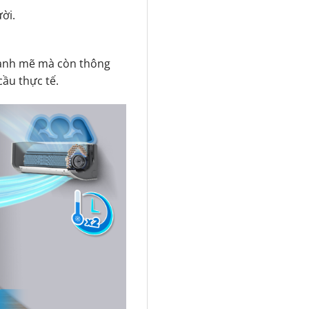
ời.
ạnh mẽ mà còn thông
cầu thực tế.