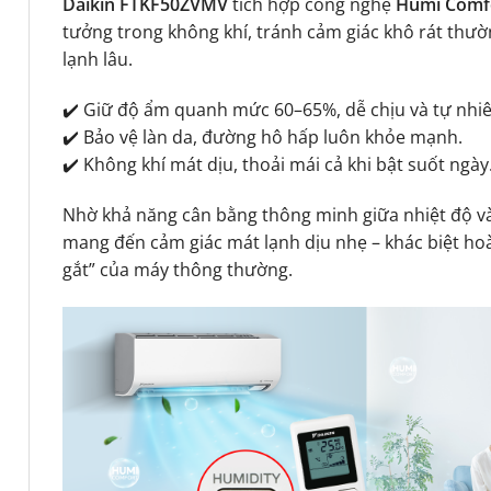
Daikin FTKF50ZVMV
tích hợp công nghệ
Humi Comf
tưởng trong không khí, tránh cảm giác khô rát thư
lạnh lâu.
✔️ Giữ độ ẩm quanh mức 60–65%, dễ chịu và tự nhiê
✔️ Bảo vệ làn da, đường hô hấp luôn khỏe mạnh.
✔️ Không khí mát dịu, thoải mái cả khi bật suốt ngày
Nhờ khả năng cân bằng thông minh giữa nhiệt độ 
mang đến cảm giác mát lạnh dịu nhẹ – khác biệt hoà
gắt” của máy thông thường.