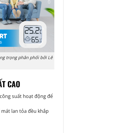
ang trọng phân phối bởi Lê
ẤT CAO
g công suất hoạt động để
 mát lan tỏa đều khắp