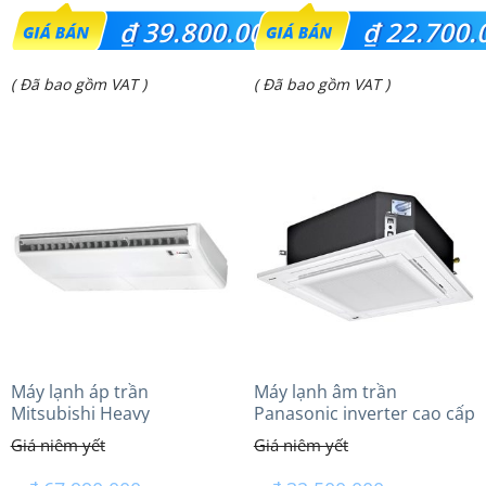
Giá
Giá
₫
39.800.000
₫
22.700.
gốc
gốc
Giá
Giá
( Đã bao gồm VAT )
( Đã bao gồm VAT )
là:
là:
hiện
hiện
₫ 52.000.000.
₫ 24.950.000.
tại
tại
là:
là:
₫ 39.800.000.
₫ 22.700.000.
Máy lạnh áp trần
Máy lạnh âm trần
Mitsubishi Heavy
Panasonic inverter cao cấp
FDE140VG (6.0Hp) Cao cấp
(3.0Hp) S-2430PU3HA/U-
– 1 Pha
24PRH1H5