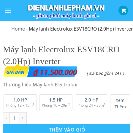
Bỏ
qua
nội
dung
Home
-
Máy lạnh Electrolux ESV18CRO (2.0Hp) Inverter
Máy lạnh Electrolux ESV18CRO
(2.0Hp) Inverter
₫
11.500.000
( Đã bao gồm VAT )
Thương hiệu:
Máy lạnh Electrolux
1.0 HP
1.5 HP
2.0 HP
Xem
2
2
2
Phòng 12 – 15m
Phòng 16 – 20m
Phòng 24 – 30m
Thêm
Máy lạnh Electrolux ESV18CRO (2.0Hp) Inverter số lượng
THÊM VÀO GIỎ