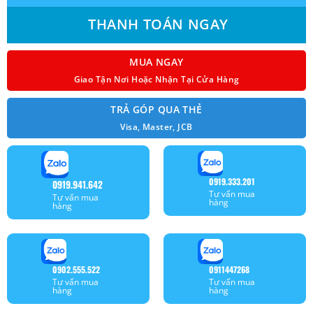
THANH TOÁN NGAY
MUA NGAY
Giao Tận Nơi Hoặc Nhận Tại Cửa Hàng
TRẢ GÓP QUA THẺ
Visa, Master, JCB
0919.333.201
0919.941.642
Tư vấn mua
Tư vấn mua
hàng
hàng
0902.555.522
0911447268
Tư vấn mua
Tư vấn mua
hàng
hàng