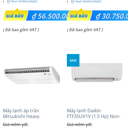
₫
67.990.000
₫
32.500.000
Giá
Giá
₫
56.500.000
₫
30.750.
gốc
gốc
Giá
Giá
( Đã bao gồm VAT )
( Đã bao gồm VAT )
là:
là:
hiện
hiện
₫ 67.990.000.
₫ 32.500.000.
tại
tại
là:
là:
Mới
₫ 56.500.000.
₫ 30.750.000.
Máy lạnh áp trần
Máy lạnh Daikin
Mitsubishi Heavy
FTF35UV1V (1.5 Hp) Non-
FDE125VG (5.0Hp) Cao cấp
inverter Thái lan
– 1 Pha