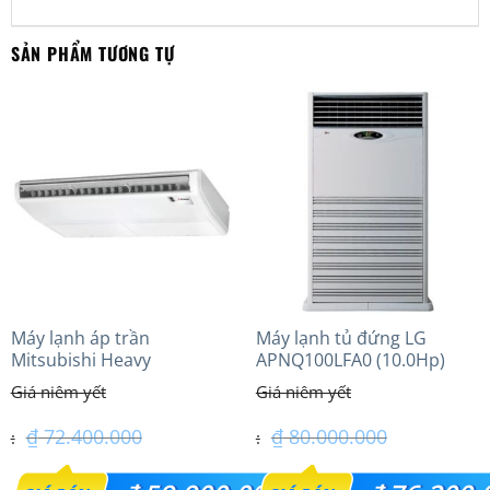
SẢN PHẨM TƯƠNG TỰ
Máy lạnh áp trần
Máy lạnh tủ đứng LG
Mitsubishi Heavy
APNQ100LFA0 (10.0Hp)
FDE140VG (6.0Hp) Cao cấp
– 3 Pha
₫
72.400.000
₫
80.000.000
Giá
Giá