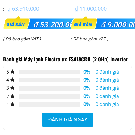
₫
63.910.000
₫
11.000.000
Giá
Giá
₫
53.200.000
₫
9.000.0
gốc
gốc
Giá
Giá
( Đã bao gồm VAT )
( Đã bao gồm VAT )
là:
là:
hiện
hiện
₫ 63.910.000.
₫ 11.000.000.
Đánh giá Máy lạnh Electrolux ESV18CRO (2.0Hp) Inverter
tại
tại
là:
là:
0%
| 0 đánh giá
5
₫ 53.200.000.
₫ 9.000.000.
0%
| 0 đánh giá
4
0%
| 0 đánh giá
3
0%
| 0 đánh giá
2
0%
| 0 đánh giá
1
ĐÁNH GIÁ NGAY