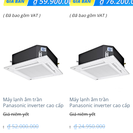
₫
59.900.000
₫
76.200.
gốc
gốc
Giá
Giá
( Đã bao gồm VAT )
( Đã bao gồm VAT )
là:
là:
hiện
hiện
₫ 72.400.000.
₫ 80.000.000.
tại
tại
là:
là:
₫ 59.900.000.
₫ 76.200.000.
Máy lạnh âm trần
Máy lạnh âm trần
Panasonic inverter cao cấp
Panasonic inverter cao cấp
(5.0Hp) S-3448PU3HA/U-
(2.0 Hp) S-1821PU3HA/U-
43PRH1H8 – 3 Pha
18PRH1H5
₫
52.000.000
₫
24.950.000