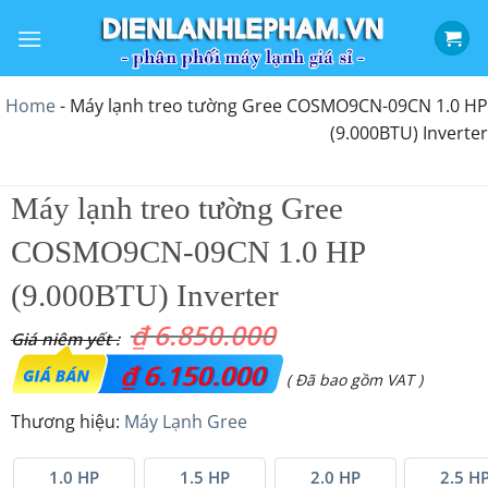
Bỏ
qua
nội
dung
Home
-
Máy lạnh treo tường Gree COSMO9CN-09CN 1.0 HP
(9.000BTU) Inverter
Máy lạnh treo tường Gree
COSMO9CN-09CN 1.0 HP
(9.000BTU) Inverter
₫
6.850.000
Giá
₫
6.150.000
Giá
( Đã bao gồm VAT )
gốc
hiện
Thương hiệu:
Máy Lạnh Gree
là:
tại
₫ 6.850.000.
là:
1.0 HP
1.5 HP
2.0 HP
2.5 H