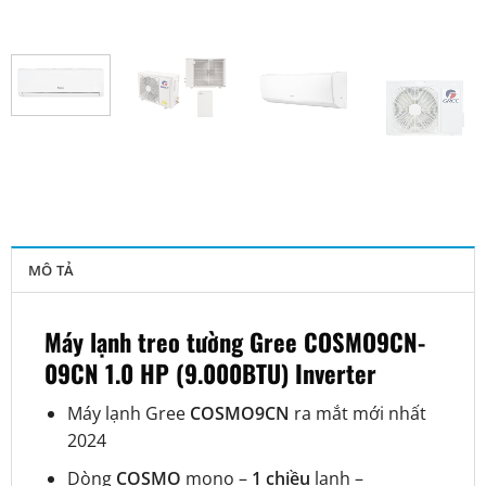
MÔ TẢ
Máy lạnh treo tường Gree COSMO9CN-
09CN 1.0 HP (9.000BTU) Inverter
Máy lạnh Gree
COSMO9CN
ra mắt mới nhất
2024
Dòng
COSMO
mono –
1 chiều
lạnh –