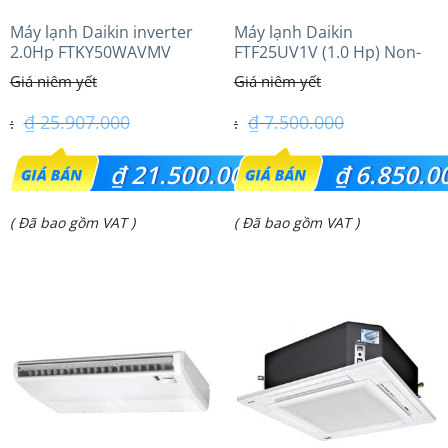
Máy lạnh Daikin inverter
Máy lạnh Daikin
2.0Hp FTKY50WAVMV
FTF25UV1V (1.0 Hp) Non-
inverter Thái lan
₫
25.907.000
₫
7.500.000
Giá
Giá
₫
21.500.000
₫
6.850.0
gốc
gốc
Giá
Giá
( Đã bao gồm VAT )
( Đã bao gồm VAT )
là:
là:
hiện
hiện
₫ 25.907.000.
₫ 7.500.000.
tại
tại
là:
là:
₫ 21.500.000.
₫ 6.850.000.