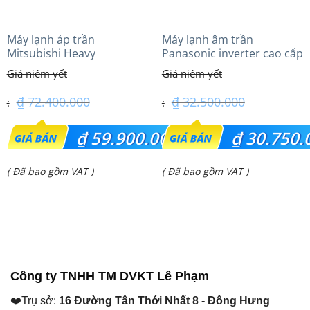
Máy lạnh áp trần
Máy lạnh âm trần
Mitsubishi Heavy
Panasonic inverter cao cấp
FDE140VG (6.0Hp) Cao cấp
(3.0Hp) S-2430PU3HA/U-
– 3 Pha
24PRH1H5
₫
72.400.000
₫
32.500.000
Giá
Giá
₫
59.900.000
₫
30.750.
gốc
gốc
Giá
Giá
( Đã bao gồm VAT )
( Đã bao gồm VAT )
là:
là:
hiện
hiện
₫ 72.400.000.
₫ 32.500.000.
tại
tại
là:
là:
₫ 59.900.000.
₫ 30.750.000.
Công ty TNHH TM DVKT Lê Phạm
❤️Trụ sở:
16 Đường Tân Thới Nhất 8 - Đông Hưng