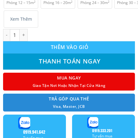
2
2
2
Phòng 12 – 15m
Phòng 16 – 20m
Phòng 24 – 30m
Phòng 30 –
₫ 6.150.000.
Xem Thêm
Máy lạnh treo tường Gree COSMO9CN-09CN 1.0 HP (9.000BTU) In
THÊM VÀO GIỎ
THANH TOÁN NGAY
MUA NGAY
Giao Tận Nơi Hoặc Nhận Tại Cửa Hàng
TRẢ GÓP QUA THẺ
Visa, Master, JCB
0919.333.201
0919.941.642
Tư vấn mua
Tư vấn mua