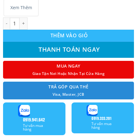
Xem Thêm
Máy lạnh treo tường HIKAWA HI-NH10M/HO-NH10M 2 chiều Non-
THÊM VÀO GIỎ
THANH TOÁN NGAY
MUA NGAY
Giao Tận Nơi Hoặc Nhận Tại Cửa Hàng
TRẢ GÓP QUA THẺ
Visa, Master, JCB
0919.333.201
0919.941.642
Tư vấn mua
Tư vấn mua
hàng
hàng