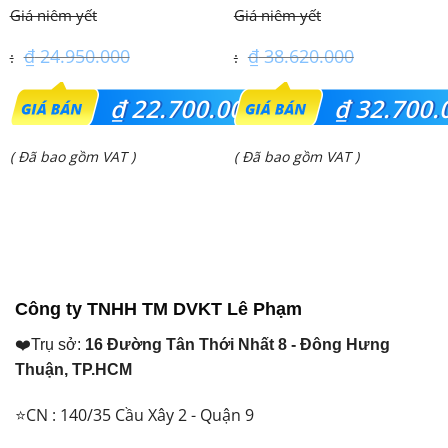
(2.0 Hp) S-1821PU3HA/U-
(3.0Hp) Tiêu chuẩn
18PRH1H5
₫
24.950.000
₫
38.620.000
Giá
Giá
₫
22.700.000
₫
32.700.
gốc
gốc
Giá
Giá
( Đã bao gồm VAT )
( Đã bao gồm VAT )
là:
là:
hiện
hiện
₫ 24.950.000.
₫ 38.620.000.
tại
tại
là:
là:
₫ 22.700.000.
₫ 32.700.000.
Công ty TNHH TM DVKT Lê Phạm
❤️Trụ sở:
16 Đường Tân Thới Nhất 8 - Đông Hưng
Thuận, TP.HCM
⭐CN : 140/35 Cầu Xây 2 - Quận 9