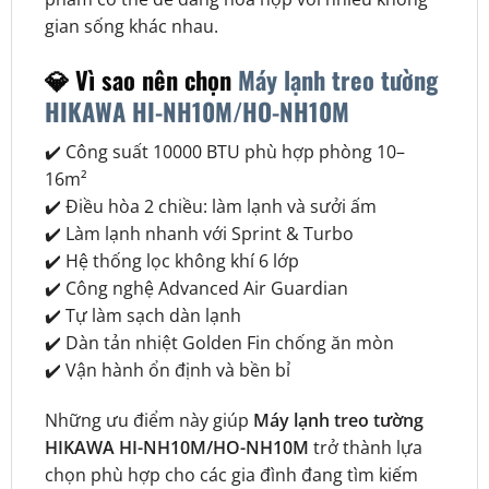
gian sống khác nhau.
💎 Vì sao nên chọn
Máy lạnh treo tường
HIKAWA HI-NH10M/HO-NH10M
✔️ Công suất 10000 BTU phù hợp phòng 10–
16m²
✔️ Điều hòa 2 chiều: làm lạnh và sưởi ấm
✔️ Làm lạnh nhanh với Sprint & Turbo
✔️ Hệ thống lọc không khí 6 lớp
✔️ Công nghệ Advanced Air Guardian
✔️ Tự làm sạch dàn lạnh
✔️ Dàn tản nhiệt Golden Fin chống ăn mòn
✔️ Vận hành ổn định và bền bỉ
Những ưu điểm này giúp
Máy lạnh treo tường
HIKAWA HI-NH10M/HO-NH10M
trở thành lựa
chọn phù hợp cho các gia đình đang tìm kiếm