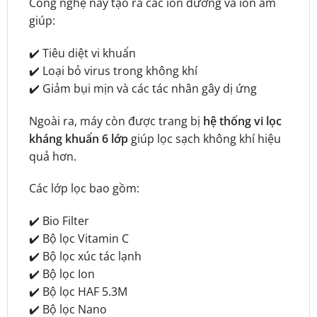
Công nghệ này tạo ra các ion dương và ion âm
giúp:
✔️ Tiêu diệt vi khuẩn
✔️ Loại bỏ virus trong không khí
✔️ Giảm bụi mịn và các tác nhân gây dị ứng
Ngoài ra, máy còn được trang bị
hệ thống vi lọc
kháng khuẩn 6 lớp
giúp lọc sạch không khí hiệu
quả hơn.
Các lớp lọc bao gồm:
✔️ Bio Filter
✔️ Bộ lọc Vitamin C
✔️ Bộ lọc xúc tác lạnh
✔️ Bộ lọc Ion
✔️ Bộ lọc HAF 5.3M
✔️ Bộ lọc Nano