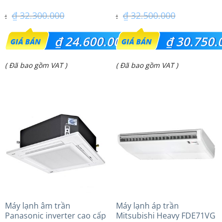
24PRH1H5
₫
32.300.000
₫
32.500.000
Giá
Giá
₫
24.600.000
₫
30.750.
gốc
gốc
Giá
Giá
( Đã bao gồm VAT )
( Đã bao gồm VAT )
là:
là:
hiện
hiện
₫ 32.300.000.
₫ 32.500.000.
tại
tại
là:
là:
₫ 24.600.000.
₫ 30.750.000.
Máy lạnh âm trần
Máy lạnh áp trần
Panasonic inverter cao cấp
Mitsubishi Heavy FDE71VG