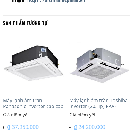
SẢN PHẨM TƯƠNG TỰ
Máy lạnh âm trần
Máy lạnh âm trần Toshiba
Panasonic inverter cao cấp
inverter (2.0Hp) RAV-
(4.0Hp) S-3448PU3HA/U-
GV1801AP-V
34PRH1H5
₫
37.950.000
₫
24.200.000