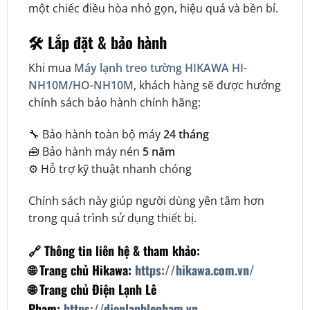
một chiếc điều hòa nhỏ gọn, hiệu quả và bền bỉ.
🛠️ Lắp đặt & bảo hành
Khi mua
Máy lạnh treo tường HIKAWA HI-
NH10M/HO-NH10M
, khách hàng sẽ được hưởng
chính sách bảo hành chính hãng:
🔧 Bảo hành toàn bộ máy
24 tháng
🧰 Bảo hành máy nén
5 năm
⚙️ Hỗ trợ kỹ thuật nhanh chóng
Chính sách này giúp người dùng yên tâm hơn
trong quá trình sử dụng thiết bị.
🔗 Thông tin liên hệ & tham khảo:
🌐 Trang chủ Hikawa:
https://hikawa.com.vn/
🌐 Trang chủ Điện Lạnh Lê
Phạm:
https://dienlanhlepham.vn