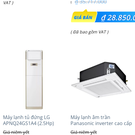
₫
35.717.000
VAT )
Giá
₫
28.850.
gốc
Giá
( Đã bao gồm VAT )
là:
hiện
₫ 35.717.000.
tại
là:
₫ 28.850.000.
Máy lạnh tủ đứng LG
Máy lạnh âm trần
APNQ24GS1A4 (2.5Hp)
Panasonic inverter cao cấp
Inverter
(3.0Hp) S-2430PU3HA/U-