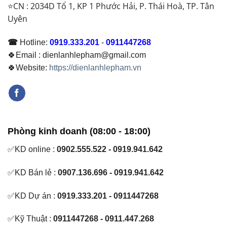
⭐CN : 2034D Tổ 1, KP 1 Phước Hải, P. Thái Hoà, TP. Tân
Uyên
☎
Hotline:
0919.333.201
-
0911447268
🍀Email : dienlanhlepham@gmail.com
🍀Website:
https://dienlanhlepham.vn
Phòng kinh doanh (08:00 - 18:00)
✅KD online :
0902.555.522 - 0919.941.642
✅KD Bán lẻ :
0907.136.696 - 0919.941.642
✅KD Dự án :
0919.333.201 - 0911447268
✅Kỹ Thuật :
0911447268 - 0911.447.268