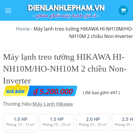
Bỏ
qua
nội
dung
Home
-
Máy lạnh treo tường HIKAWA HI-NH10M/HO-
NH10M 2 chiều Non-Inverter
Máy lạnh treo tường HIKAWA HI-
NH10M/HO-NH10M 2 chiều Non-
Inverter
₫
5.200.000
( Đã bao gồm VAT )
Thương hiệu:
Máy Lạnh Hikawa
1.0 HP
1.5 HP
2.0 HP
2.5 
Phòng 10 – 15 m²
Phòng 15 – 25 m²
Phòng 25 – 35 m²
Phòng 35 –