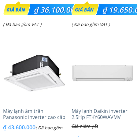
Giá
Giá
₫
36.100.000
₫
19.650.
gốc
gốc
Giá
Giá
( Đã bao gồm VAT )
( Đã bao gồm VAT )
là:
là:
hiện
hiện
₫ 37.950.000.
₫ 24.200.000.
tại
tại
là:
là:
₫ 36.100.000.
₫ 19.650.000.
Máy lạnh âm trần
Máy lạnh Daikin inverter
Panasonic inverter cao cấp
2.5Hp FTKY60WAVMV
(6.0Hp) S-3448PU3HA/U-
₫
43.600.000
( Đã bao gồm
48PRH1H8 – 3 Pha