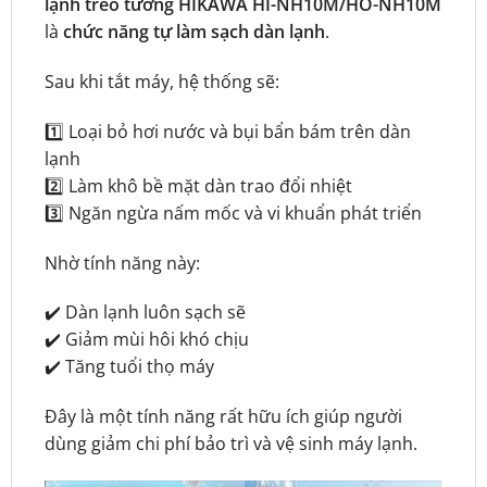
lạnh treo tường HIKAWA HI-NH10M/HO-NH10M
là
chức năng tự làm sạch dàn lạnh
.
Sau khi tắt máy, hệ thống sẽ:
1️⃣ Loại bỏ hơi nước và bụi bẩn bám trên dàn
lạnh
2️⃣ Làm khô bề mặt dàn trao đổi nhiệt
3️⃣ Ngăn ngừa nấm mốc và vi khuẩn phát triển
Nhờ tính năng này:
✔️ Dàn lạnh luôn sạch sẽ
✔️ Giảm mùi hôi khó chịu
✔️ Tăng tuổi thọ máy
Đây là một tính năng rất hữu ích giúp người
dùng giảm chi phí bảo trì và vệ sinh máy lạnh.