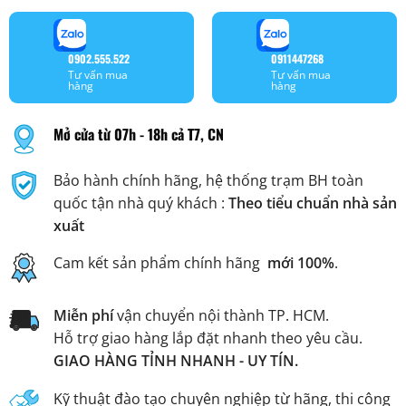
0902.555.522
0911447268
Tư vấn mua
Tư vấn mua
hàng
hàng
Mở cửa từ 07h - 18h cả T7, CN
Bảo hành chính hãng, hệ thống trạm BH toàn
quốc tận nhà quý khách :
Theo tiểu chuẩn nhà sản
xuất
Cam kết sản phẩm chính hãng
mới 100%
.
Miễn phí
vận chuyển nội thành TP. HCM.
Hỗ trợ giao hàng lắp đặt nhanh theo yêu cầu.
GIAO HÀNG TỈNH NHANH - UY TÍN.
Kỹ thuật đào tạo chuyên nghiệp từ hãng, thi công