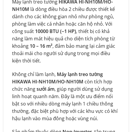
Máy lạnh treo tường
HIKAWA HI-NH10M/HO-
NH10M
là dòng điều hòa 2 chiều được thiết kế
dành cho các không gian nhỏ như phòng ngủ,
phòng làm việc cá nhân hoặc căn hộ nhỏ. Với
công suất
10000 BTU (~1 HP)
, thiết bị có khả
năng làm mát hiệu quả cho diện tích phòng từ
khoảng
10 – 16 m²
, đảm bảo mang lại cảm giác
thoải mái cho người sử dụng trong mọi điều
kiện thời tiết.
Không chỉ làm lạnh,
Máy lạnh treo tường
HIKAWA HI-NH10M/HO-NH10M
còn tích hợp
chức năng
sưởi ấm
, giúp người dùng sử dụng
linh hoạt quanh năm. Đây là một ưu điểm nổi
bật so với nhiều dòng máy lạnh 1 chiều thông
thường, đặc biệt phù hợp với các khu vực có khí
hậu lạnh vào mùa đông hoặc vùng núi.
Sản phẩm thuộc dòng
Non-Inverter
, tập trung